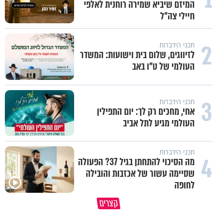
המיזם שיביא שמירה רוחנית לאלפי
חיילי צה"ל
2
תכני הידברות
לזיווגים, שלום בית וישועות: המשדר
העולמי של ט"ו באב
3
תכני הידברות
אחי, מחכים רק לך: יום התפילין
העולמי מגיע לתל אביב
תכני הידברות
4
מה הסיכוי להתחתן בגיל 37? הפעולה
שסיימה עשור של אכזבות והובילה
לחופה
הגעתי לגיל 108 בזכות הכיבוד הורים
קצרים
שלי
אשתך לא במקום האחרון