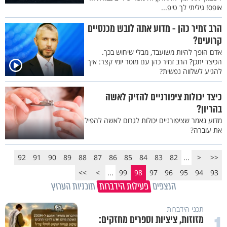
אופס! גיליתי לך טיפ...
הרב זמיר כהן - מדוע אתה לובש מכנסיים
קרועים?
אדם הופך להיות משועבד, מבלי שיחוש בכך.
הכיצד יתכן? הרב זמיר כהן עם מוסר יומי קצר: איך
להגיע לשלווה נפשית?
כיצד יכולות ציפורניים להזיק לאשה
בהריון?
מדוע נאמר שציפורניים יכולות לגרום לאשה להפיל
את עוברה?
92
91
90
89
88
87
86
85
84
83
82
...
<
<<
>>
>
...
99
98
97
96
95
94
93
הנצפים
פעילות הידברות
תוכניות הערוץ
תכני הידברות
1
מזוזות, ציציות וספרים מחזקים: