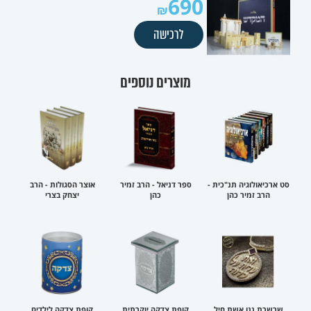
690
לרכישה
מוצרים נוספים
סט ארכיאולוגיה תנ"כית -
ספר דניאל - הרב זמיר
אוצר הסגולות - הרב
הרב זמיר כהן
כהן
יצחק בצרי
שרשרת ננו אשת חיל
קופת צדקה יוקרתית
קופת צדקה לילדים