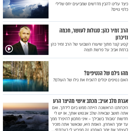
כיצד עלינו להבין מדרשים שמביעים יחס שלילי
כלפי גויים?
הרב זמיר כהן: סגולות לעושר, חכמה
וזיכרון
קטע קצר מתוך שיעורו השבועי של הרב זמיר כהן
ברמת אביב על פרשת תצוה
מהו גילם של הנטיפים?
האם נטיפים יכולים להוכיח את גילו של העולם?
אגרת מלב אויב: מכתב אישי מהיצר הרע
היכרותנו הראשונה הייתה ממש ביום לידתך. ואם
אתה חושב שבאיזה שלב אנטוש אותך, אז יש לי
חדשות 'טובות' בשבילך – איני מתכוון להיפרד ממך
עד יומך האחרון. האמת היא, שכאשר אתה מזכיר
לעצמך את יומך האחרון, זה מפריע לי בעבודתי...