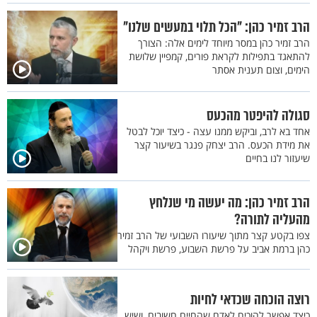
הרב זמיר כהן: "הכל תלוי במעשים שלנו"
הרב זמיר כהן במסר מיוחד לימים אלה: הצורך
להתאגד בתפילות לקראת פורים, קמפיין שלושת
הימים, וצום תענית אסתר
סגולה להיפטר מהכעס
אחד בא לרב, וביקש ממנו עצה - כיצד יוכל לבטל
את מידת הכעס. הרב יצחק פנגר בשיעור קצר
שיעזור לנו בחיים
הרב זמיר כהן: מה יעשה מי שנלחץ
מהעליה לתורה?
צפו בקטע קצר מתוך שיעורו השבועי של הרב זמיר
כהן ברמת אביב על פרשת השבוע, פרשת ויקהל
רוצה הוכחה שכדאי לחיות
כיצד אפשר להוכיח לאדם שהחיים חשובים, ושיש