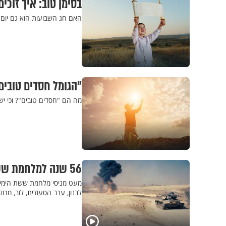
בסימן טוב: איך זוכ
האם חג השבועות הוא גם יום ש
"הגומל חסדים טובים
מה הם "חסדים טובים"? וכי יש
56 שנה למלחמת ששת הימים: קבלו מעט ממאורעות המלחמה הניסית
לבנון, ערב הסעודית, לוב, מרוקו