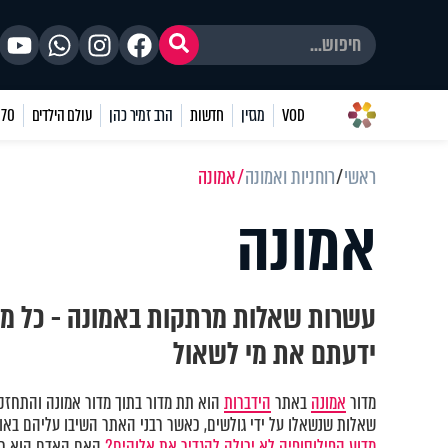
VOD
מגזין
חדשות
הרב זמיר כהן
עולם הילדים
70 שאלות
ראשי
רוחניות ואמונה
אמונה
אמונה
עשרות שאלות מרתקות באמונה - כל מ
ידעתם את מי לשאול
מדור
אמונה
באתר
הידברות
הוא תת מדור בתוך מדור אמונה והתחזקו
שאלות שנשאלו על ידי גולשים, כאשר רבני האתר השיבו עליהם באופן
מדוע הפילוסופיה לא יכולה להגדיר את אלוקים?
האם האדם הוא חל