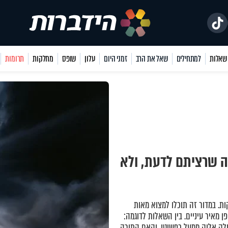
למתחילים
שאל את הרב
זמני היום
עלון
שופס
מחלקות
תרומות
ה שרציתם לדעת, ולא
ת. במדור זה תוכלו למצוא מאות
 מאיר עיניים. בין השאלות לדוגמה:
ק אלוק ממעל כפשוטו, והאם התורה