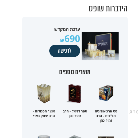
הידברות שופס
ערכת המקדש
690
לרכישה
מוצרים נוספים
 הובסו סוריה,
סט ארכיאולוגיה
ספר דניאל - הרב
אוצר הסגולות -
תנ"כית - הרב
זמיר כהן
הרב יצחק בצרי
זמיר כהן