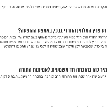
הקב"ה הוא זה שברא את הבריאה, משגיח ומנהיג באופן בלעדי. אז מה זה ביטחון?
ע פרץ המלחין החרדי בבכי, באמצע ההופעה?
מלחין החרדי הרב הלל פלאי השתתף בלימוד משותף בשם 'כולה שלי' בבית הכנסת
ופע - פרץ לפתע בבכי כשנזכר בכלתו שנפצעה בתאונת אוטובוס, ועד עכשיו מאושפ
 שנפצעה לבין תלמיד שובב שהיה לו לפני 15 שנה? תתכוננו להתרגש
מיר כהן בהוכחה חד משמעית לאמיתות התורה
יודעים שהוא זה שנתן את התורה? הרב זמיר כהן בהוכחה חד משמעית בת 5 דקות