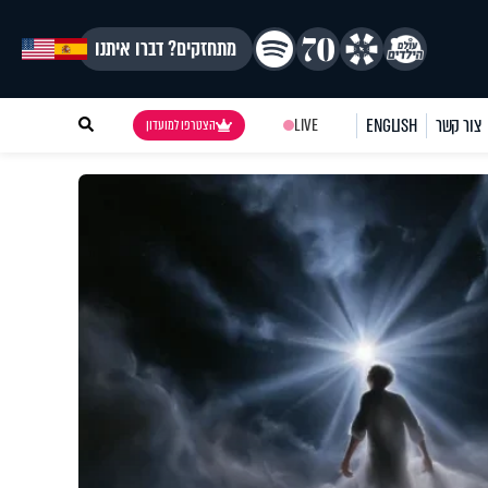
מתחזקים? דברו איתנו
צור קשר
ENGLISH
LIVE
הצטרפו למועדון