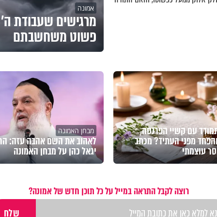
אמונה
מרגישים שעבודת ה' 
פשוט משחשבתם
מודד עם קשיי הפרנסה,
מבחן האמונה
הפחד מפני העתיד? מכתב
לאהוב את השם אהבה עזה: הר
סר עוצמתי
יגאל כהן על מבחן האמונה
רוצה לקבל התראה במייל על כל תוכן חדש של אמונה?