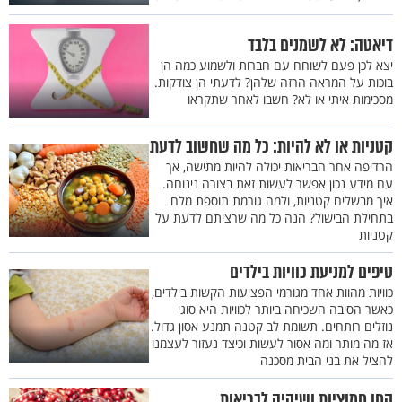
דיאטה: לא לשמנים בלבד
יצא לכן פעם לשוחח עם חברות ולשמוע כמה הן
בוכות על המראה הרזה שלהן? לדעתי הן צודקות.
מסכימות איתי או לא? חשבו לאחר שתקראו
קטניות או לא להיות: כל מה שחשוב לדעת
הרדיפה אחר הבריאות יכולה להיות מתישה, אך
עם מידע נכון אפשר לעשות זאת בצורה נינוחה.
איך מבשלים קטניות, ולמה גורמת תוספת מלח
בתחילת הבישול? הנה כל מה שרציתם לדעת על
קטניות
טיפים למניעת כוויות בילדים
כוויות מהוות אחד מגורמי הפציעות הקשות בילדים,
כאשר הסיבה השכיחה ביותר לכוויות היא סוגי
נוזלים רותחים. תשומת לב קטנה תמנע אסון גדול.
אז מה מותר ומה אסור לעשות וכיצד נעזור לעצמנו
להציל את בני הבית מסכנה
קחו חמוציות ושיהיה לבריאות