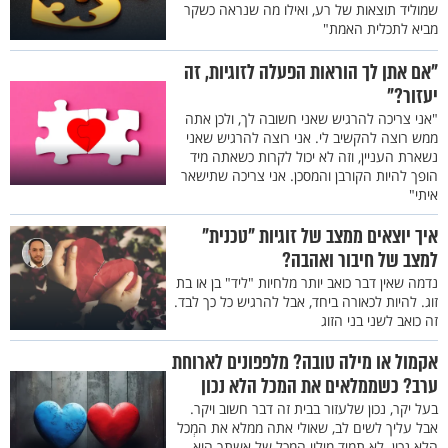
שמוליד תוצאות של רע, ואילו מה שנראה כשקר
מביא לתכלית האמת"
"אם אתן לך הוראות הפעלה לזוגיות, זה
יעזור?"
"אני צריכה להרגיש שאני חשובה לך, ולכן אתה
ממש רוצה להקשיב לי. אני רוצה להרגיש שאני
נשארת העניין, וזה לא יכול לקרות כשאתה מיד
הופך להיות הקורבן והמסכן. אני צריכה שתישאר
איתי"
איך יוצאים ממצב של זוגיות "טכנית"
למצב של חיבור ואהבה?
נדמה שאין דבר כואב יותר מלחיות "ליד" בן או בת
זוג. להיות לכאורה ביחד, אבל להרגיש כל כך לבד.
זה כואב לשני בני הזוג
אקמול או מילה טובה? מלפפונים לארוחת
ערב? כשממלאים את המכל הלא נכון
בעל יקר, נכון שלעזור בבית זה דבר חשוב ויקר.
אבל עליך לשים לב, שאולי אתה ממלא את המְכל
הלא נכון. לא תמיד מילוי המכל של אשתך הוא