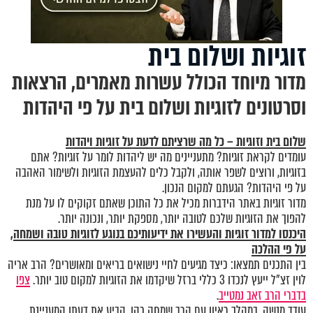
זוגיות ושלום בית
מדור מיוחד הכולל עשרות מאמרים, הרצאות
וסרטונים לזוגיות ושלום בית על פי היהדות
שלום בית וזוגיות – כל מה שרציתם לדעת על זוגיות ויהדות
עומדים לקראת זוגיות? מתעניינים מה יש ליהדות לומר על זוגיות? אתם
בזוגיות, ורוצים לשפר אותה, ולקבל כלים להעצמת הזוגיות ולשימור האהבה
על פי היהדות? הגעתם למקום הנכון.
מדור זוגיות באתר הידברות מכיל את כל התוכן שאתם זקוקים לו על מנת
להפוך את הזוגיות שלכם לטובה יותר, מספקת יותר, ונכונה יותר.
היכנסו
למדור זוגיות
והעשירו את ידיעותיכם בנוגע לזוגיות טובה ושמחה,
על פי ההלכה
בין התכנים תמצאו: כיצד מגיעים לחיי נישואים בריאים ומאושרים? הרב אריה
לוין זצ"ל ייעץ לנכדו 3 כללי ברזל שיקדמו את הזוגיות למקום טוב יותר.
צפו
בדברי הרב זאב נמטייב
.
עודד מנשה, במהלך ראיון עם הרב שמחה כהן, הביע את דעתו המעניינת,