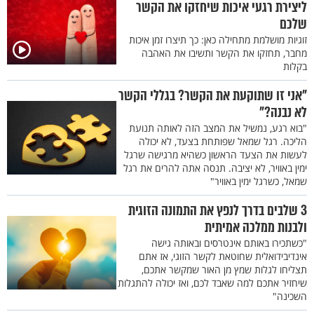
ליצירת רגעי איכות שיחזקו את הקשר
שלכם
זוגיות מושלמת מתחילה כאן: כך תיצרו זמן איכות
מחבר, תחזקו את הקשר ותשיבו את האהבה
בקלות
"אני זו שתוקעת את הקשר? בגללי הקשר
לא נבנה?"
"בוא רגע, נמשיל את המצב הזה לאותה תנועת
הליכה. רגל שמאל שפותחת בצעד, לא יכולה
לעשות את הצעד הראשון כשהיא מרגישה שרגל
ימין באוויר, לא יציבה. תנסה אתה להרים את רגל
שמאל, כשרגל ימין באוויר"
3 שלבים בדרך לנפץ את התמונה הזוגית
ולבנות ממלכה אמיתית
"כשתכירו באותם אינטרסים ובאותה גישה
אינדיבידואלית שחוטאת לקשר הזוגי, אז אתם
תצליחו לגלות שמץ מן האור שמקשר אתכם,
שיחזיר אתכם למה שאבד לכם, ואז יכולה להתגלות
השכינה"