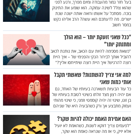
בעל חזר גמור מהעבודה ומיום מפרך, ורגע לפני
שהוא צולל לשינה עמוקה. הוא שומע את התינוק
בוכה. מסתכל על אשתו ורואה אותה ישנה שנת
ישרים. מה לדעתכם הוא עשה? הרב אליהו נקש
במסר חשוב
"ככל שאני זועקת יותר – הוא הולך
ומתנתק יותר"
"כשאת מסכימה להיות עם הכאב, את נותנת לכאב
להוביל אותך לבירור הנקי והפנימי של – איך היית
רוצה להרגיש? איך היית רוצה שיתייחסו אליך?"
למה אני צריך להשתנות? שאשתי תקבל
אותי כמות שאני
כל עוד הבעיות תשארנה בעיותיו של האחד, גם
אם יהיה רצון מצד זולתו בשינוי לטובת בעיותיו של
בן זוגו, שינוי זה יהיה קוסמטי וזמני, כי שינוי מהותי
ועמוק מתבצע אך ורק כשהבעיה היא של שניהם
האם אמירת האמת יכולה להיות שקר?
"לפעמים צריך דווקא לשנות, כשהאמת לא יועיל
אלא יזיק, כי אז מה שנראה כאמת הוא שקר,