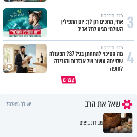
3
תכני הידברות
אחי, מחכים רק לך: יום התפילין
העולמי מגיע לתל אביב
תכני הידברות
4
מה הסיכוי להתחתן בגיל 37? הפעולה
שסיימה עשור של אכזבות והובילה
לחופה
באיזה ארץ לומדים יותר גמרא בדרום
קצרים
קוריאה או בישראל?
כל מה שנשבר יכול להיבנות מחד
שאל את הרב
יש לך שאלה?
שבירת ביצים