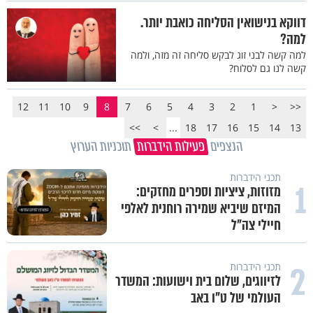
דווקא בנישואין הסליחה כואבת יותר.
למה?
למה קשה לבני זוג לבקש סליחה זה מזה, ולמה
קשה לנו גם לסלוח?
12
11
10
9
8
7
6
5
4
3
2
1
<
<<
>>
>
...
18
17
16
15
14
13
הנצפים
פעילות הידברות
תוכניות הערוץ
תכני הידברות
1
מזוזות, ציציות וספרים מחזקים:
המיזם שיביא שמירה רוחנית לאלפי
חיילי צה"ל
2
תכני הידברות
לזיווגים, שלום בית וישועות: המשדר
העולמי של ט"ו באב