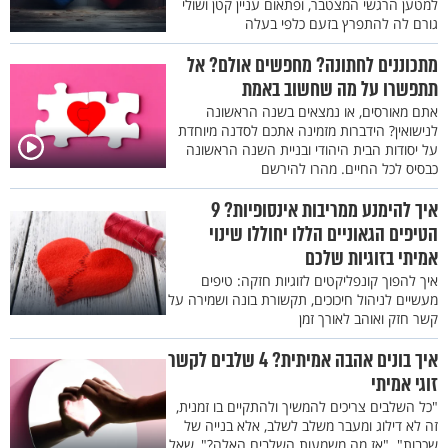
למטען הרגשי המצטבר, ופתאום עניין קטן ושולי
גורם לה להתפרץ בזעם כלפי בעלה
מתכוננים לחתונה? מחפשים אולם? אל
תתפשרו על מה שחשוב באמת
אתם מאורסים, או נמצאים בשנה הראשונה
לנישואין? הידברות מזמינה אתכם לסדנה מיוחדת
על יסודות הבית היהודי ובניית השנה הראשונה
כבסיס לכל החיים. מהרו להירשם
איך להימנע ממריבות אינסופיות? 9
הטיפים הגאוניים הללו יחוללו שינוי
אמיתי בזוגיות שלכם
איך להפוך קונפליקטים לזוגיות חזקה: טיפים
מעשיים לניהול חיכוכים, תקשורת בונה ושמירה על
קשר חזק ואוהב לאורך זמן
איך בונים אהבה אמיתית? 4 שלבים לקשר
זוגי אמיתי
"כל השלבים צריכים להמשיך ולהתקיים בו זמנית,
זה לא דילוג ומעבר משלב לשלב, אלא בנייה של
שכבות". "אז מה משמעות השלבים האלה?", שאל