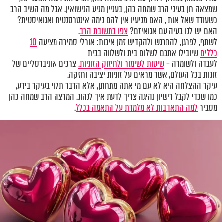
שמצאה חן בעיני הרב שמחה כהן, בעניין מניע הנישואין. אבל מה השיב הרב
כשעודד שאל אותו, האם מניעיו אין להם נימה אינטרסנטית ואגואיסטית?
האם יש לנו בעיה עם אגואיזם?
צפו בתשובת הרב
.
לשתף, לפרגן, להתרגש ולהקדיש זמן איכות: אורלי סמירה מציעה
10
כללים
שיובילו אתכם לשלום בית ולשלווה בבית
לעבדה ולשומרה –
שיטות לשימור ולחיזוק הזוגיות.
צרכים אוניברסליים של
זוגות בכל העולם, אשר מראים על זוגיות יציבה וחזקה.
עיקר ההצלחה היא לא עם מי אתה מתחתן, אלא הדבר תלוי בעיקר בידע,
כמו שכדי לקבל רישיון נהיגה צריך לדעת איך לנהוג. המרצה הרב שמחה כהן
מסביר
למה התאהבות לא מלמדת על התאמה בכלל
.