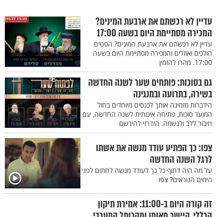
עדיין לא רכשתם את ארבעת המינים?
המכירה מסתיימת היום בשעה 17:00
עדיין לא רכשתם את ארבעת המינים? הסטים
הולכים ואוזלים והמכירה מסתיימת היום בשעה
17:00. מהרו להזמין
גם בסוכות: פותחים שער לשנה החדשה
בשירה, בתרועה ובמנגינה
הידברות מזמינה אותך לכנסים מיוחדים בחול
המועד סוכות, פתיחה איכותית לשנה החדשה, עם
חיבור ללב ולנשמה. הזדרזי להירשם
צפו: כך הפתיע עודד מנשה את אשתו
לרגל השנה החדשה
על מה היה דחוף כל כך לעודד מנשה לחתום לפני
הימים הנוראים? צפו
זה קורה היום ב-11:00: אמירת תיקון
הכללי, היישר מאומן ומהכותל המערבי