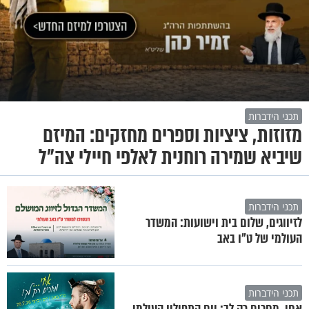
תכני הידברות
מזוזות, ציציות וספרים מחזקים: המיזם
שיביא שמירה רוחנית לאלפי חיילי צה"ל
תכני הידברות
לזיווגים, שלום בית וישועות: המשדר
העולמי של ט"ו באב
תכני הידברות
אחי, מחכים רק לך: יום התפילין העולמי