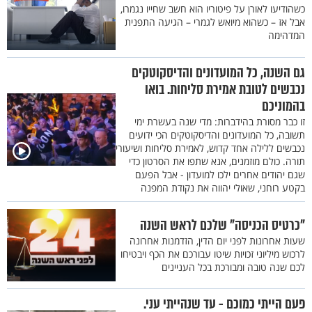
כשהודיעו לאורן על פיטוריו הוא חשב שחייו נגמרו,
אבל אז – כשהוא מיואש לגמרי – הגיעה התפנית
המדהימה
גם השנה, כל המועדונים והדיסקוטקים
נכבשים לטובת אמירת סליחות. בואו
בהמוניכם
זו כבר מסורת בהידברות: מדי שנה בעשרת ימי
תשובה, כל המועדונים והדיסקוטקים הכי ידועים
נכבשים ללילה אחד קדוש, לאמירת סליחות ושיעורי
תורה. כולם מוזמנים, אנא שתפו את הסרטון כדי
שגם יהודים אחרים ילכו למועדון - אבל הפעם
בקטע רוחני, שאולי יהווה את נקודת המפנה
"כרטיס הכניסה" שלכם לראש השנה
שעות אחרונות לפני יום הדין, הזדמנות אחרונה
לרכוש מיליוני זכויות שיטו עבורכם את הכף ויבטיחו
לכם שנה טובה ומבורכת בכל העניינים
פעם הייתי כמוכם - עד שנהייתי עני.