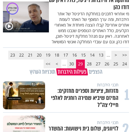
מרתקת אל הידברות דיגיטל, כולל ראיון עם
דודו כהן
מי אחראי לתכנים במחלקת הדיגיטל של אתר
הידברות, ומה ערך המוסף של האתר לעומת
אתרים אחרים? קבלו הצצה מיוחדת אל מאחורי
הקלעים, כולל האתרים הנוספים שנבנו ממש
לאחרונה. ראיון עם מנהל מחלקת דיגיטל-תוכן,
דודו כהן, וגם עם עובדי המחלקה ואנשי הסושיאל
23
22
21
20
19
18
17
16
15
14
13
...
<
<<
>>
>
...
30
29
28
27
26
25
24
הנצפים
פעילות הידברות
תוכניות הערוץ
תכני הידברות
1
מזוזות, ציציות וספרים מחזקים:
המיזם שיביא שמירה רוחנית לאלפי
חיילי צה"ל
2
תכני הידברות
לזיווגים, שלום בית וישועות: המשדר