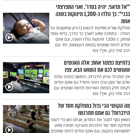
"’אל תדאגי. יהיה בסדר’. ואני התפרצתי
בבכי": כך נולדו כ-1,200 תינוקות בשנה
אחת
מחלקת אמ"א מסייעת לנשים בהריון שחושבות על
הפלה - בתמיכה וסיוע לאורך כל הדרך, בליווי צמוד
ומחזק. כ-1200 תינוקות נולדו השנה, וגם אתם
יכולים להיות שותפים בזכויות העצומות, יחד עם
הרב זמיר כהן. איך? צפו
בלחיצת כפתור אחת: אלה האנשים
שעושים לכם את השואו הבא. צפו
איך מתנהל ערוץ הידברות, החושף בפנינו עולם
שלם של תוכן ערכי רוחני ויהודי? גם אתם יכולים
לקחת חלק בזכויות האדירות ולהיות שותפים עם
הרב זמיר כהן. איך? צפו
מה הקושי הכי גדול במחלקת חסד של
הידברות? גם אתם תתרגשו
כשאין כסף לסגור את החודש, אנחנו כאן כדי לעזור.
מחלקת חסד של הידברות מעניקה תמיכה וסיוע
למשפחות נזקקות, וגם אתם יכולים להיות שותפים