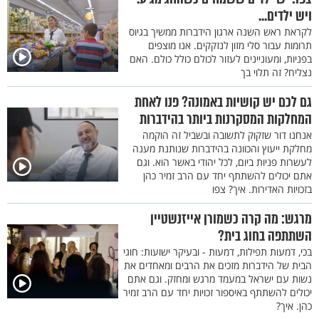
ויש ילדים...
לקראת ראש השנה ארגון הידברות ממשיך בגיוס
תרומות עבור סלי מזון לנזקקים. אנו מוצפים
בפניות, ומעוניינים לעזור לכולם כולל כולם. האם
נצליח? זה תלוי בך
גם לכם יש קושיות באמונה? פנו לאחת
המחלקות המסקרנות ביותר בהידברות
אנחנו דור שזקוק לתשובה ובשביל זה הוקמה
מחלקת ייעוץ והכוונה בהידברות שנותנת מענה
לעשרות פניות ביום, לכל יהודי באשר הוא. וגם
אתם יכולים להשתתף יחד עם הרב זמיר כהן
בזכויות האדירות. איך? צפו
מרגש: מה קרה כשמורן אייזנשטיין
השתתפה בחוג בית?
בכי, דמעות תפילות, דמעות - ובעיקר ישועות: חוגי
הבית של הידברות מזכים את הרבים ומאחדים את
נשות עם ישראל במעמד מרגש ומחזק. וגם אתם
יכולים להשתתף באיספור זכויות יחד עם הרב זמיר
כהן. איך?