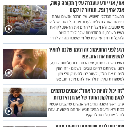
אחי, אני יודע שעברה עליך תקופה קשה,
אבל אחיך נפל. תעזור לו לקום
המשבר הכלכלי השפיע על הרבה אנשים ואתה
ביניהם. אתה תצליח לעבור את הגל הזה, אבל יש
מי שטובע, ולא מצליח להרים את הראש. לקראת
ראש השנה, זו ההזדמנות שלך לצבור זכויות
ולהעלות חיוך על פניו של מי ששכח מה זה לחייך
רגע לפני החתימה: זה הזמן שלכם להאיר
למשפחות את החג. צפו
ראש השנה בפתח, ימי הרחמים והסליחות - רגע
לפני שניחתם לחיים טובים ולשלום - זה הזמן
לפתוח את הלב, ולעזור לנו להעניק סלי מזון
למשפחות נזקקות ולהאיר להם את החג. צפו
"זה יכול להיות כל אחד": אמנים נרתמים
למען מחלקת החסד של ארגון הידברות
ערב ראש השנה מגיע ויש אנשים שיושבים עכשיו
בבית ולא יודעים מהיכן תגיע אליהם הישועה. עזרו
לנו לגייס סלי מזון לנזקקים
צפו: יש ילדים ששמחים כשהחג מגיע.