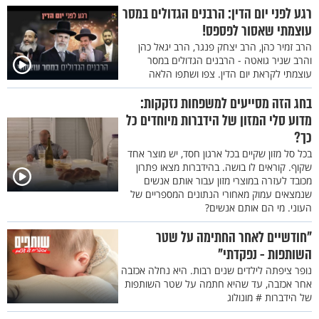
רגע לפני יום הדין: הרבנים הגדולים במסר
עוצמתי שאסור לפספס!
הרב זמיר כהן, הרב יצחק פנגר, הרב יגאל כהן
והרב שניר גואטה - הרבנים הגדולים במסר
עוצמתי לקראת יום הדין. צפו ושתפו הלאה
בחג הזה מסייעים למשפחות נזקקות:
מדוע סלי המזון של הידברות מיוחדים כל
כך?
בכל סל מזון שקיים בכל ארגון חסד, יש מוצר אחד
שקוף. קוראים לו בושה. בהידברות מצאו פתרון
מכובד לעזרה במוצרי מזון עבור אותם אנשים
שנמצאים עמוק מאחורי הנתונים המספריים של
העוני. מי הם אותם אנשים?
"חודשיים לאחר החתימה על שטר
השותפות - נפקדתי"
נופר ציפתה לילדים שנים רבות. היא נחלה אכזבה
אחר אכזבה, עד שהיא חתמה על שטר השותפות
של הידברות # מונולוג