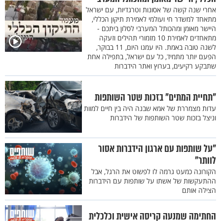
אחרי שנה קשה של אסונות וטרגדיות, עם ישראל
מתאחד למשדר חי ועולמי לאמירת תיקון הכללי,
היישר מאומן ומהכותל המערבי לסלון ביתכם -
מתאחדים לאמירת 10 מזמורי תהילים וזעקה
לשנה טובה באמת. היו עמנו היום, 11 בבוקר,
הפעם יותר מתמיד, כל עם ישראל, בתפילה אחת
שתבקע רקיעים, בערוץ ואתר הידברות
"תחיית המתים" בזכות שטר השותפות
עדות מצמררת של אמא שבנה היה בין חיים למוות
וניצל בזכות שטר השותפות של הידברות
"על שותפות עם ארגון הידברות אסור
לוותר"
הקורונה כמעט גרמה לו לפשוט את הרגל, אבל
ההתעקשות של אשתו על שותפות עם הידברות
הצילה אותם
החתימה שמנעה קריסה אישית וכלכלית