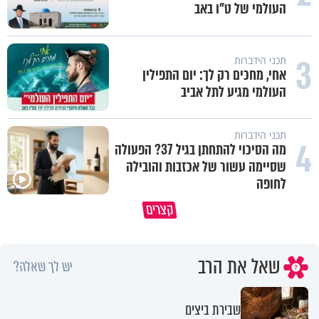
העולמי של ט"ו באב
3
תכני הידברות
אחי, מחכים רק לך: יום התפילין
העולמי מגיע לתל אביב
תכני הידברות
4
מה הסיכוי להתחתן בגיל 37? הפעולה
שסיימה עשור של אכזבות והובילה
לחופה
סגולה בבוקר להסרת חששות ופח
קצרים
מי כתב אותך?
מהבן איש חי
שאל את הרב
יש לך שאלה?
שבירת ביצים