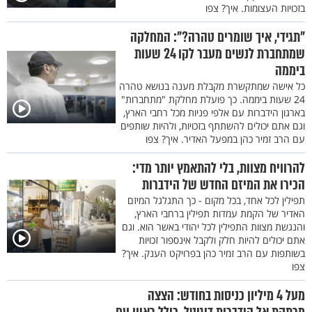
בזכויות העצומות. איך? צפו
"תגידי, איך שומרים טהרה?": המחלקה
שמתחברת לנשים מעבר לקו 24 שעות
ביממה
כל אישה שמתקשרת מקבלת מענה בנושא טהרה
24 שעות ביממה. כך פועלת מחלקת "מתחברות"
בארגון הידברות עם אלפי פניות מכל רחבי הארץ,
וגם אתם יכולים להשתתף בזכויות, ולהיות שותפים
עם הרב זמיר כהן במפעל האדיר. איך? צפו
להרוויח מצוות, בלי להתאמץ יותר מדי:
הכירו את המיזם החדש של הידברות
תפילין לכל אחד, בכל מקום - כך התגלגל המיזם
האדיר של הקמת עמדות תפילין ברחבי הארץ,
והנגשת מצוות התפילין לכל יהודי באשר הוא. וגם
אתם יכולים להיות חלק ולקבל אינספור זכויות
בשותפות עם הרב זמיר כהן בפרויקט הענק. איך?
צפו
מעל 4 מיליון כניסות בחודש: הצצה