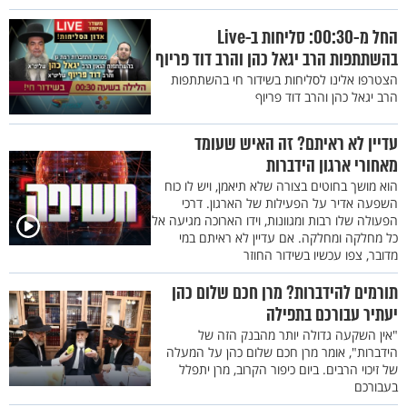
החל מ-00:30: סליחות ב-Live
בהשתתפות הרב יגאל כהן והרב דוד פריוף
הצטרפו אלינו לסליחות בשידור חי בהשתתפות
הרב יגאל כהן והרב דוד פריוף
עדיין לא ראיתם? זה האיש שעומד
מאחורי ארגון הידברות
הוא מושך בחוטים בצורה שלא תיאמן, ויש לו כוח
השפעה אדיר על הפעילות של הארגון. דרכי
הפעולה שלו רבות ומגוונות, וידו הארוכה מגיעה אל
כל מחלקה ומחלקה. אם עדיין לא ראיתם במי
מדובר, צפו עכשיו בשידור החוזר
תורמים להידברות? מרן חכם שלום כהן
יעתיר עבורכם בתפילה
"אין השקעה גדולה יותר מהבנק הזה של
הידברות", אומר מרן חכם שלום כהן על המעלה
של זיכוי הרבים. ביום כיפור הקרוב, מרן יתפלל
בעבורכם