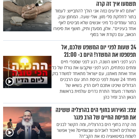
תשמעו איך זה קרה
"אתם לא יודעים כמה אני הולך להתבייש: לעמוד
בתור לחלוקת סלי מזון. אולי שעה. המחסן ענק.
בתור עומדים כל מיני אנשים שלא מביטים לאף
אחד בעיניים". אלון, מסעדן ותיק, חושף את סיפורו
הכאוב, עם נקודת אור בסוף
24 שעות לפני יום המשפט שלכם, אל
תפספסו את המשדר! היום ב- 21:00
רגע לפני ראש השנה, רגע לפני שספרי חיים
ומתים נפתחים, רגע לפני שיקבעו את גורלו של כל
אחד ואחת מאתנו, עם ישראל מתאחד למשדר בזק
מיוחד 24 שעות לפני כניסת החג עם הרבנים
הגדולים שיכינו אתכם ליום הדין. בשיאו של
המשדר: מעמד התרת נדרים עולמית בראשות
הגאון הרב זמיר כהן
צפו: האירוע בחוף הים בהרצליה ששינה
את תפיסת החיים של הרב פנגר
מה קרה בחוף הים בהרצליה, ומה הקשר לבנים
שהולכים לאיבוד לאביהם שבשמיים? ואיך אפשר
לשמח בסיטואציה כזו את הקב"ה?