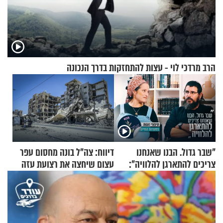
הרב מרדכי לוי - עצות להתחזקות בדרך הנכונה
"שבר גדול. הבנו שאנחנו
דיווח: צה"ל בונה מחסום עפר
צריכים להתארגן להלוויה":
עצום שיחצה את רצועת עזה
זוגיות במבחן, הפעם עם מרים
לשניים
וגד דנינו