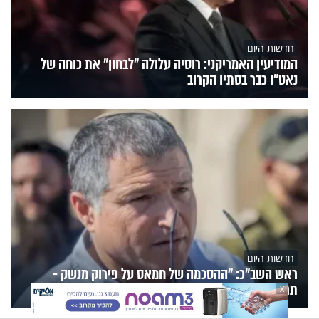
חדשות היום
המודיעין האמריקני: רוסיה עלולה "לבחון" את כוחה של
נאט"ו כבר בסתיו הקרוב
חדשות היום
ראש השב"כ: "ההסכמה של חמאס על פירוק מנשק -
תרגיל הונאה"
X