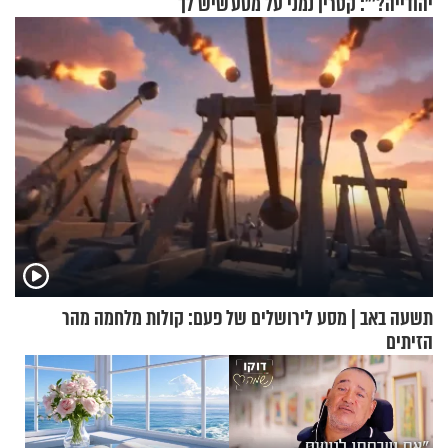
יהודייה?'": קטרין נמני על מסע
שיש לך
ההתחזקות המרגש
תשעה באב | מסע לירושלים של פעם: קולות מלחמה מהר
הזיתים