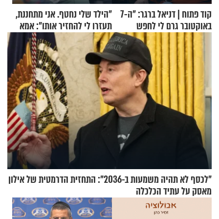
קוד פתוח | דניאל ברגר: "ה-7
"הילד שלי נחטף. אני מתחננת,
באוקטובר גרם לי לחפש
תעזרו לי להחזיר אותו": אמא
תשובות"
של יובל בן ה-4 בריאיון דומע
"לכסף לא תהיה משמעות ב-2036": התחזית הדרמטית של אילון
מאסק על עתיד הכלכלה