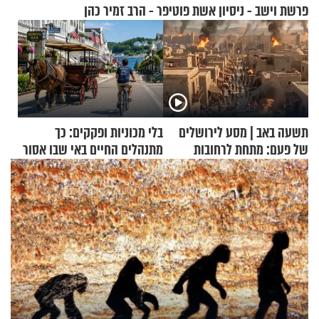
פרשת וישב - ניסיון אשת פוטיפר - הרב זמיר כהן
תשעה באב | מסע לירושלים
בלי מכוניות ופקקים: כך
של פעם: מתחת לרחובות
מתנהלים החיים באי שבו אסור
ירושלים
לנהוג כבר יותר מ-120 שנה