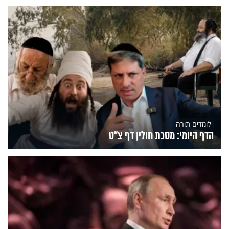
לומדים תורה
הדף היומי: מסכת חולין דף צ"ט