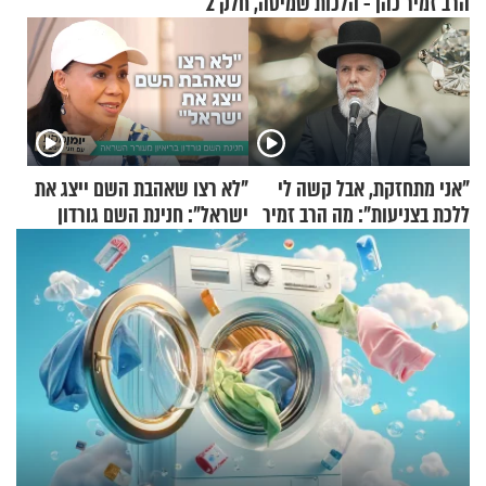
הרב זמיר כהן - הלכות שמיטה, חלק 2
"אני מתחזקת, אבל קשה לי
"לא רצו שאהבת השם ייצג את
ללכת בצניעות": מה הרב זמיר
ישראל": חנינת השם גורדון
כהן המליץ לה לעשות?
בריאיון מעורר השראה