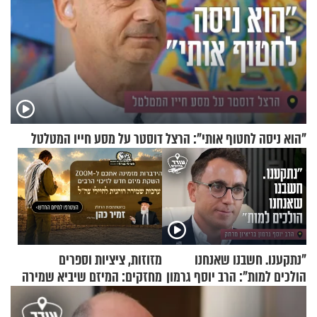
"הוא ניסה לחטוף אותי": הרצל דוסטר על מסע חייו המטלטל
"נתקענו. חשבנו שאנחנו
מזוזות, ציציות וספרים
הולכים למות": הרב יוסף גרמון
מחזקים: המיזם שיביא שמירה
בריאיון מרתק
רוחנית לאלפי חיילי צה"ל