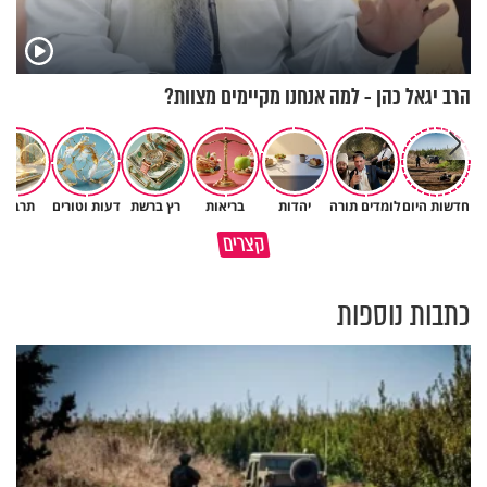
הרב יגאל כהן - למה אנחנו מקיימים מצוות?
חדשות היום
לומדים תורה
יהדות
בריאות
רץ ברשת
דעות וטורים
תרבות
גם ׳הרע׳ זה הרחמים של בורא
קצרים
מדוע האמונה נמשלה למלח?
עולם
כתבות נוספות