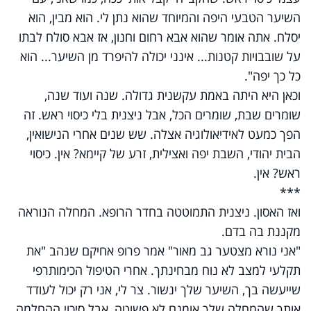
השיער הטבעי היפה והמיוחד שהוא נתן לי. הוא מבין, הוא
יסלח. אתה אומר שהוא אבא רחום וחנון, אז אבא סולח לבתו
על שובבויות קטנות... אינני יכולה להיפרד מן השיער... הוא
כל כך יפה".
וכאן היא היתה באמת עקשנית גדולה. שנה ועוד שנה,
שומרים שבת, שומרים הכל, אבל ניצנית בלי כיסוי ראש. זה
הפך כמעט לאידיאולוגיה אצלה. שש שנים אחרי הנישואין,
הבית יהודי, השבת יפה ואצילית, זרע של קיימא? אין. כיסוי
ראש? אין.
***
ואז האסון. ניצנית התמוטטה בחדר הרופא. המחלה הנוראה
מקננת בה בדם.
"אני נורא מצטער גב מאור" אמר פרופ אחיקם שנהב "את
תקלעי למצב לא נוח מבחינתך. אחרי הטיפול הכימותרפי
שייעשה בך, השיער שלך ינשור. צר לי, אני רק יכול לעודד
אותך שהמחלה שלך אומנם לא פשוטה, אבל סיכוי ההחלמה