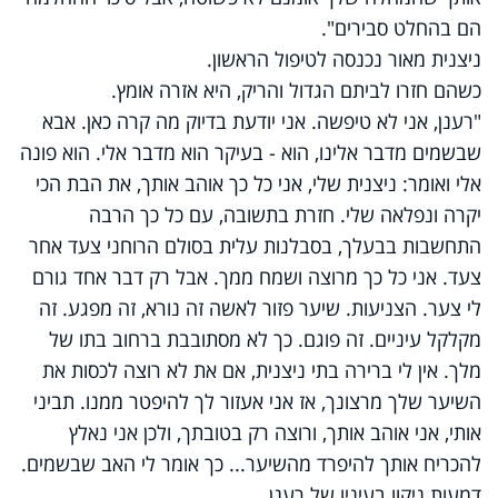
הם בהחלט סבירים".
ניצנית מאור נכנסה לטיפול הראשון.
כשהם חזרו לביתם הגדול והריק, היא אזרה אומץ.
"רענן, אני לא טיפשה. אני יודעת בדיוק מה קרה כאן. אבא
שבשמים מדבר אלינו, הוא - בעיקר הוא מדבר אלי. הוא פונה
אלי ואומר: ניצנית שלי, אני כל כך אוהב אותך, את הבת הכי
יקרה ונפלאה שלי. חזרת בתשובה, עם כל כך הרבה
התחשבות בבעלך, בסבלנות עלית בסולם הרוחני צעד אחר
צעד. אני כל כך מרוצה ושמח ממך. אבל רק דבר אחד גורם
לי צער. הצניעות. שיער פזור לאשה זה נורא, זה מפגע. זה
מקלקל עיניים. זה פוגם. כך לא מסתובבת ברחוב בתו של
מלך. אין לי ברירה בתי ניצנית, אם את לא רוצה לכסות את
השיער שלך מרצונך, אז אני אעזור לך להיפטר ממנו. תביני
אותי, אני אוהב אותך, ורוצה רק בטובתך, ולכן אני נאלץ
להכריח אותך להיפרד מהשיער... כך אומר לי האב שבשמים.
דמעות ניקוו בעיניו של רענן.