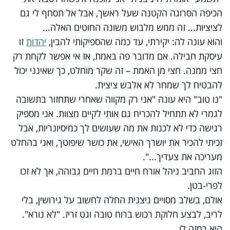
הכיפה הסרוגה הקטנה שעל ראשך, אבל אל תסחף לי גם
לציציות... זה ממש מלבוש משונה החוטים האלה...
והוא עונה לה: יקירתי, עד כמה שהספיקותי להבין,
יהדות
זו
עיסקת חבילה. אם מדובר פה באמת, אז אי אפשר לקחת רק
חצי ממנה. חצי מן האמת – זה שקר מוחלט, כך שאינני יכול
להבטיח לך שמחר לא אלבש ציצית.
"נו טוב" היא עונה "אני רק מקווה שאחרי שתחזור בתשובה
לגמרי לא תתחיל להכריח גם אותי לקיים מצוות. אני מספיק
רגישה כדי לא לכנות את מה שעושים לך כמיסיונריות, אבל
זכיתי להכיר את יושרך האישי, את כושר שיפוטך, ואני בהחלט
מעריכה את צעדיך...".
הזוג החביב ניהל אורח חיים ברמת חיים גבוהה, אך לא זכו
לפרי-בטן.
אולם, בשלב מסויים ניצנית החלה לחשוב על גירושין, בלי
לריב, לבצע חלוקת רכוש ברוח טובה וגט זריז. "לא נורא".
היא רמזה לו.