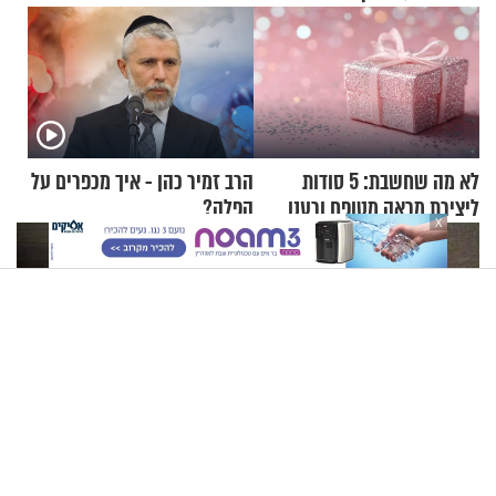
לא מה שחשבת: 5 סודות
הרב זמיר כהן - איך מכפרים על
ליצירת מראה מטופח ורענן
הפלה?
X