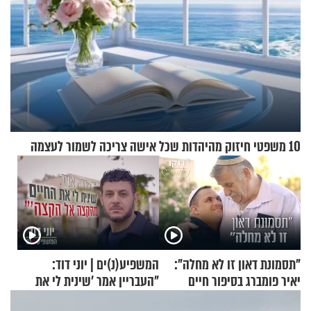
10 משפטי חיזוק מהיהדות שכל אישה צריכה לשמור לעצמה
"תסמונת דאון זו לא מחלה":
המשפיע(נ)ים | יוני דוד:
יאיר פומברג בסיפור חיים
"העבריין אמר 'שינית לי את
מעורר השראה
החיים מהקצה אל הקצה'"