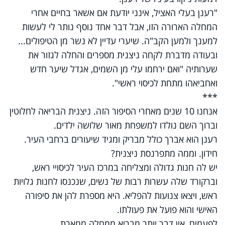
"רענן בעלי האציל, אינני יודעת אם אשאר בחיים אחרי
המחלה הארורה הזו, אבל דבר אחד נוסף נותר לי לעשות
למענך ולמען הקב"ה. שיערי עדיין לא נשר מן הטיפולים...
ובעודה מדברת לקחה ניצנית מספרים והחלה לגזור את
שערותיה "ואם ירחמו עלי מן השמים, אגדל שיער חדש
ואחביאהו מתחת לכיסוי ראשי".
***
אנחנו 10 שנים מאחרי הסיפור הזה. ניצנית הבריאה לחלוטין
וברוך השם נולדו למשפחת מאור שלושה ילדים.
רענן הוא אברך כולל מבריק ומגיד שיעורים ברחבי העיר.
חידון. וממה מתפרנסת ניצנית?
יש לה חנות גדולה ומצליחה במרכז העיר לכיסויי ראש,
וברקורד שלה עשרות רבות של נשים, שנכנסו לחנות גלויות
ראש, ויצאו צנועות להפליא. היא מספרת להן את סיפורה
האישי והוא פועל את פעולתו.
לפעמים, אין דבר יותר מבריא ממחלה ממארת.