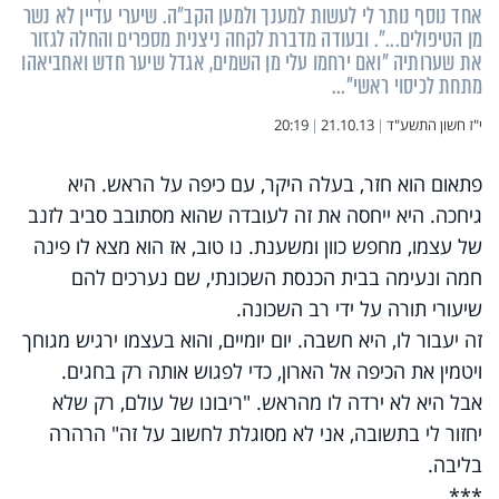
אחד נוסף נותר לי לעשות למענך ולמען הקב"ה. שיערי עדיין לא נשר
מן הטיפולים...". ובעודה מדברת לקחה ניצנית מספרים והחלה לגזור
את שערותיה "ואם ירחמו עלי מן השמים, אגדל שיער חדש ואחביאהו
מתחת לכיסוי ראשי"...
י"ז חשון התשע"ד
|
21.10.13
|
20:19
פתאום הוא חזר, בעלה היקר, עם כיפה על הראש. היא
גיחכה. היא ייחסה את זה לעובדה שהוא מסתובב סביב לזנב
של עצמו, מחפש כוון ומשענת. נו טוב, אז הוא מצא לו פינה
חמה ונעימה בבית הכנסת השכונתי, שם נערכים להם
שיעורי תורה על ידי רב השכונה.
זה יעבור לו, היא חשבה. יום יומיים, והוא בעצמו ירגיש מגוחך
ויטמין את הכיפה אל הארון, כדי לפגוש אותה רק בחגים.
אבל היא לא ירדה לו מהראש. "ריבונו של עולם, רק שלא
יחזור לי בתשובה, אני לא מסוגלת לחשוב על זה" הרהרה
בליבה.
***