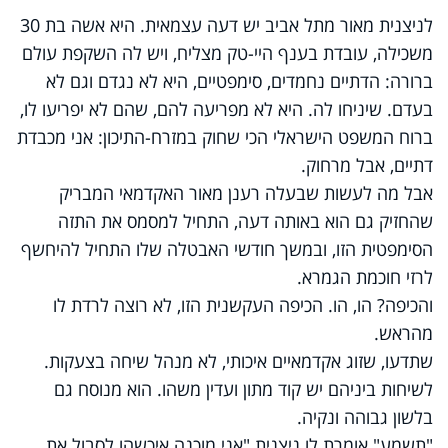
לניצנית מאור מתל אביב יש דעה עצמאית. היא אשה בת 30
משכילה, עובדת בענף היי-טק מצליח, ויש לה השקפת עולם
ברורה: הדתיים נחמדים, סימפטיים, היא לא נגדם וגם לא
בעדם. שיניחו לה. היא לא מפריעה להם, שהם לא יפריעו לו,
ברוח המשפט הישראלי הכי שחוק במזרח-התיכון: אני מכבדת
דתיים, אבל מרחוק.
אבל מה לעשות שבעלה רענן מאור האקדמאי המבריק
שהחזיק גם הוא באותה דעה, התחיל למסמס את התזה
הסימפטית הזו, ובמשך חודשי האבטלה שלו התחיל להיחשף
לרזי חוכמת הגמרא.
והכיפה? הו, הו. הכיפה העקשנית הזו, לא רוצה לרדת לו
מהראש.
שתדעו, שזוג אקדמאיים איכותי, לא מנהל שיחה בצעקות.
לשיחות ביניהם יש קוד מתון ועדין משהו. הוא מנוסח גם
בלשון גבוהה ונקיה.
"תשמע" אומרת לו ניצנית "אני מוכנה איכשהו לסבול את