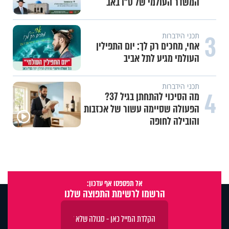
3
עשייה והעצמה נשית
משיבת נפש: הגבול הדק שבין חוסר
טקט לפגיעה בזולת
4
תכני ערוץ הידברות
חלום אדיר: חלמתי על בית המקדש
אל תפספסו אף עדכון:
הרשמו לרשימת התפוצה שלנו