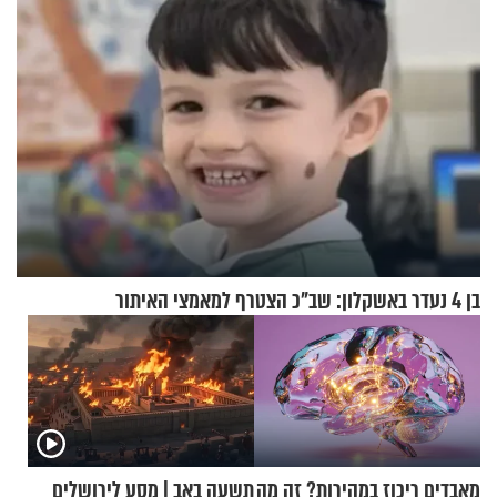
בן 4 נעדר באשקלון: שב"כ הצטרף למאמצי האיתור
מאבדים ריכוז במהירות? זה מה
תשעה באב | מסע לירושלים