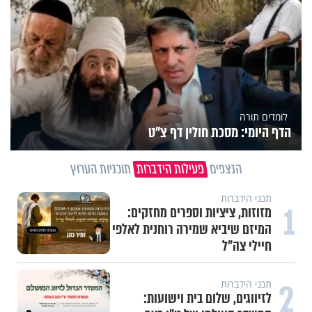
לומדים תורה
הדף היומי: מסכת חולין דף צ"ט
הנצפים
פעילות הידברות
תוכניות הערוץ
1
וידיאו מגזין
"הגמגום לא מגדיר אותי": ישראל
שטרן על המגבלה שלא עוצרת אותו
2
תכני ערוץ הידברות
חלום אדיר: מקבץ סגולות