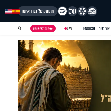
מתחזקים? דברו איתנו
צור קשר
ENGLISH
LIVE
הצטרפו למועדון