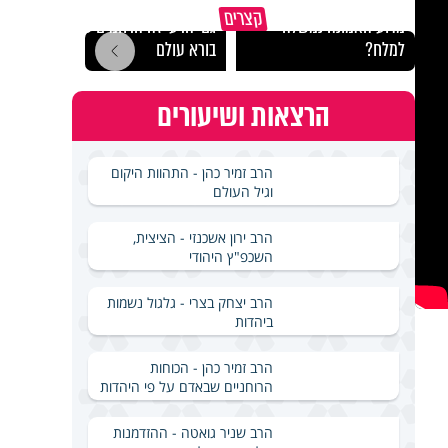
קצרים
מדוע האמונה נמשלה
גם ׳הרע׳ זה הרחמים של
האם מ
למלח?
בורא עולם
בשבת
הרצאות ושיעורים
הרב זמיר כהן - התהוות היקום
וגיל העולם
הרב ירון אשכנזי - הציצית,
השכפ"ץ היהודי
הרב יצחק בצרי - גלגול נשמות
ביהדות
הרב זמיר כהן - הכוחות
הרוחניים שבאדם על פי היהדות
הרב שניר גואטה - ההזדמנות