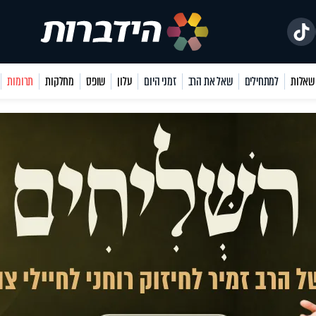
למתחילים
שאל את הרב
זמני היום
עלון
שופס
מחלקות
תרומות