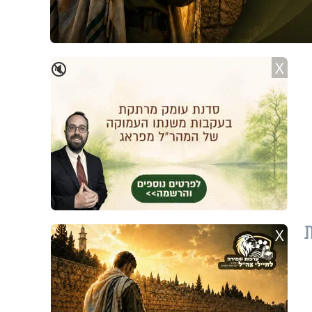
X
🔇
מו מול 14 אריות
X