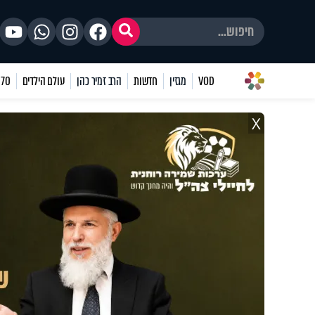
VOD
מגזין
חדשות
הרב זמיר כהן
עולם הילדים
70 שאלות
X