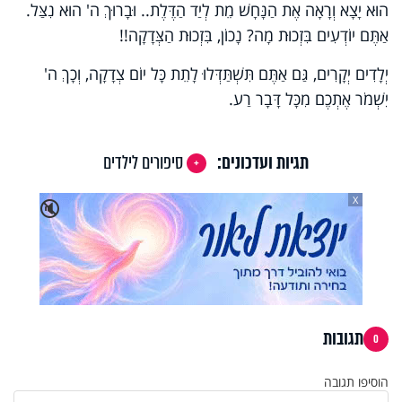
הוּא יָצָא וְרָאָה אֶת הַנָּחָשׁ מֵת לְיַד הַדֶּלֶת.. וּבָרוּךְ ה' הוּא נִצַּל.
אַתֶּם יוֹדְעִים בִּזְכוּת מָה? נָכוֹן, בִּזְכוּת הַצְּדָקָה!!
יְלָדִים יְקָרִים, גַּם אַתֶּם תִּשְׁתַּדְּלוּ לָתֵת כָּל יוֹם צְדָקָה, וְכָךְ ה'
יִשְׁמֹר אֶתְכֶם מִכָּל דָּבָר רַע.
תגיות ועדכונים:
סיפורים לילדים
X
🔇
תגובות
0
הוסיפו תגובה