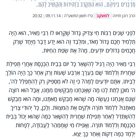
מְדַבְּרִים בֵּינֵיהֶם.. הוּא הִתְקָרֵב בִּזְהִירוּת וְהִקְשִׁיב לָהֶם..
למעקב
הרב רונן חזיזה
ט"ז חשון התשע"ה
|
09.11.14
|
20:32
לִפְנֵי שָׁנִים רַבּוֹת חַי צַדִּיק גָּדוֹל שֶׁקָּרְאוּ לוֹ רַבִּי מֵאִיר, הוּא הָיָה
תַלְמִיד חָכָם גָּדוֹל מְאֹד, וּמִלְּבַד זֶה הוּא יָדַע דָּבָר מְיֻחָד שֶׁרַק
חֲכָמִים גְּדוֹלִים יוֹדְעִים. מָה? אֶת שְׂפַת הַחַיּוֹת.
רַבִּי מֵאִיר הָיָה רָגִיל לְהִשָּׁאֵר כָּל יוֹם בְּבֵית הַכְּנֶסֶת אַחֲרֵי תְּפִילַת
שַׁחֲרִית וְלִלְמוֹד שָׁם בְּעֵרֶךְ אַרְבַּע שָׁעוֹת וְרַק אַחַר כָּךְ הָיָה הוֹלֵךְ
לְבֵיתוֹ. אַתֶּם יוֹדְעִים לָמָּה? כִּי זֶה לֹא מַסְפִּיק רַק לְהִתְפַּלֵּל לַה',
ה' מוּכָן לָתֵת לָנוּ מָה שֶׁאֲנַחְנוּ מְבַקְּשִׁים מִמֶּנּוּ, אֲבָל הוּא רוֹצֶה
שֶׁגַּם אֲנַחְנוּ נַעֲשֶׂה מָה שֶׁהוּא מְבַקֵּשׁ מֵאִתָּנוּ, וּמָה הוּא מְבַקֵּשׁ
מֵאִתָּנוּ? לִלְמוֹד תּוֹרָה וּלְקַיֵּם אֶת הַמִּצְווֹת. וְלָכֵן, כָּל יְהוּדִי צָרִיךְ
לְהִשְׁתַּדֵּל לְאַחַר תְּפִילַת שַׁחֲרִית לְהִשָּׁאֵר כַּמָּה שֶׁהוּא יָכוֹל בְּבֵית
הַכְּנֶסֶת וְלִלְמוֹד תּוֹרָה. וַאֲפִילוּ מִי שֶׁמְּמַהֵר לָעֲבוֹדָה, לְפָחוֹת
יִלְמַד כַּמָּה דַּקּוֹת וְאַחַר כָּךְ יֵצֵא.