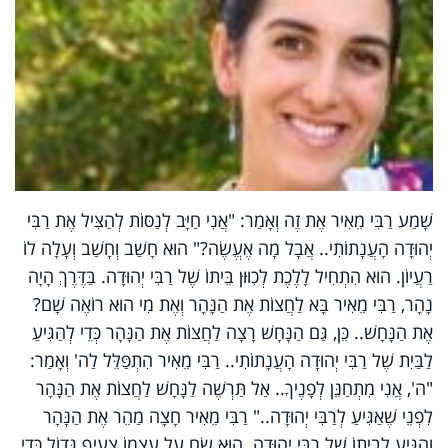
שָׁמַע רַבִּי מֵאִיר אֶת זֶה וְאָמַר: "אֲנִי חַיָּב לְנַסּוֹת לְהַצִּיל אֶת רַבִּי
יְהוּדָה הָעֲנָתוֹתִי.. אֲבָל מָה אֶעֱשֶׂה?" הוּא חָשַׁב וְחָשַׁב וְעָלָה לוֹ
רַעֲיוֹן. הוּא הִתְחִיל לָלֶכֶת לְכִוּוּן בֵּיתוֹ שֶׁל רַבִּי יְהוּדָה. בַּדֶּרֶךְ הָיָה
נָהָר, רַבִּי מֵאִיר בָּא לַחֲצוֹת אֶת הַנָּהָר וְאֶת מִי הוּא רוֹאֶה שָׁם?
אֶת הַנָּחָשׁ.. כֵּן, גַּם הַנָּחָשׁ רָצָה לַחֲצוֹת אֶת הַנָּהָר כְּדֵי לְהַגִּיעַ
לַבַּיִת שֶׁל רַבִּי יְהוּדָה הָעֲנָתוֹתִי.. רַבִּי מֵאִיר הִתְפַּלֵּל לַה' וְאָמַר:
"ה', אֲנִי מִתְחַנֵּן לְפָנֶיךָ.. אַל תַּרְשֶׁה לַנָּחָשׁ לַחֲצוֹת אֶת הַנָּהָר
לִפְנֵי שֶׁאַגִּיעַ לְרַבִּי יְהוּדָה.." רַבִּי מֵאִיר חָצָה מַהֵר אֶת הַנָּהָר
וְהִגִּיעַ לְבֵיתוֹ שֶׁל רַבִּי יְהוּדָה. הוּא שָׂם עַל עַצְמוֹ צָעִיף גָּדוֹל כְּדֵי