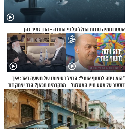
אסטרונומיה סודות החלל על פי התורה - הרב זמיר כהן
"הוא ניסה לחטוף אותי": הרצל
בעיצומו של תשעה באב: איך
דוסטר על מסע חייו המטלטל
מתקדמים מכאן? הרב יצחק דוד
גרוסמן בשיחה מיוחדת