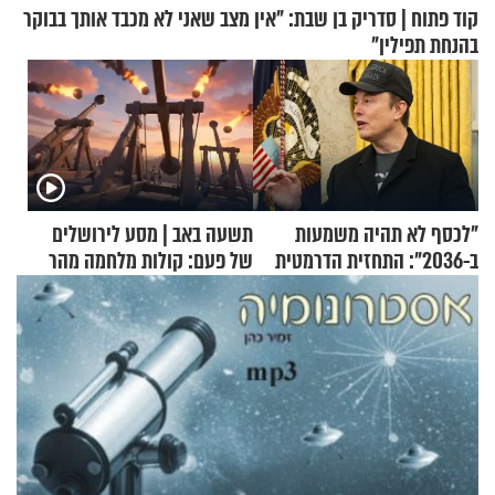
קוד פתוח | סדריק בן שבת: "אין מצב שאני לא מכבד אותך בבוקר
בהנחת תפילין"
"לכסף לא תהיה משמעות
תשעה באב | מסע לירושלים
ב-2036": התחזית הדרמטית
של פעם: קולות מלחמה מהר
של אילון מאסק על עתיד
הזיתים
הכלכלה