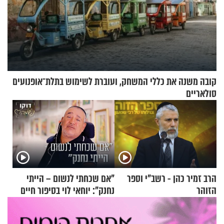
קובה משנה את כללי המשחק, ועוברת לשימוש בתלת־אופנועים
סולאריים
הרב זמיר כהן - רשב"י וספר
"אם שכחתי לנשום – הייתי
הזוהר
נחנק": יוחאי לוי בסיפור חיים
מעורר השראה