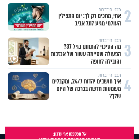
2
תכני הידברות
אחי, מחכים רק לך: יום התפילין
העולמי מגיע לתל אביב
תכני הידברות
3
מה הסיכוי להתחתן בגיל 37?
הפעולה שסיימה עשור של אכזבות
והובילה לחופה
תכני הידברות
4
איך חושבים יהדות 24/7, ומקבלים
משמעות חדשה בברכה של היום
שלך?
אל תפספסו אף עדכון: