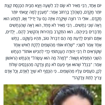
יוֹם אֶחָד, רַבִּי מֵאִיר לֹא שָׂם לֵב לַשָּׁעָה וְיָצָא מִבֵּית הַכְּנֶסֶת קְצָת
יוֹתֵר מֻקְדָּם, כְּשֶׁהָלַךְ בָּרְחוֹב אָמַר: "מְעַנְיֵן לָמָּה יָצָאתִי יוֹתֵר
מֻקְדָּם.. אוּלַי ה' רוֹצֶה שֶׁיִּקְרֶה אֵיזֶה נֵס עַל יָדִי?" וְאָז, לְפֶתַע הוּא
רָאָה שְׁנֵי נְחָשִׁים.. רַבִּי מֵאִיר לֹא פָּחַד, הוּא רָאָה שֶׁהַנְּחָשִׁים
מְדַבְּרִים בֵּינֵיהֶם.. הוּא הִתְקָרֵב בִּזְהִירוּת וְהִקְשִׁיב לָהֶם.. יְלָדִים,
אַתֶּם רוֹצִים לָדַעַת מָה הֵם דִּבְּרוּ? טוֹב, תִּהְיוּ בְּשֶׁקֶט.. נָחָשׁ
אֶחָד אָמַר לַשֵּׁנִי: "שָׁלְחוּ אוֹתִי מֵהַשָּׁמַיִם לָלֶכֶת לְאִישׁ אֶחָד
שֶׁקּוֹרְאִים לוֹ רַבִּי יְהוּדָה הָעֲנָתוֹתִי כְּדֵי לְהַכִּישׁ אוֹתוֹ!" הַנָּחָשׁ
הַשֵּׁנִי הִתְפַּלֵּא וְשָׁאַל: "לָמָּה? מָה הוּא עָשָׂה?" וְהַנָּחָשׁ הָרִאשׁוֹן
אָמַר: "בִּגְלַל שֶׁהוּא אַף פַּעַם לֹא נָתַן צְדָקָה מֵהַנְּכָסִים שֶׁלּוֹ!!
לָכֵן, כּוֹעֲסִים עָלָיו מֵהַשָּׁמַיִם.. כִּי הַכֶּסֶף לֹא שַׁיָּךְ לָאָדָם, וְכָל אָדָם
צָרִיךְ לָתֵת צְדָקָה!"