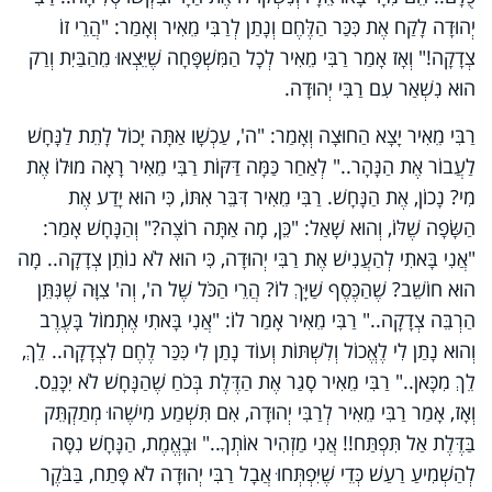
יְהוּדָה לָקַח אֶת כִּכַּר הַלֶּחֶם וְנָתַן לְרַבִּי מֵאִיר וְאָמַר: "הֲרֵי זוֹ
צְדָקָה!" וְאָז אָמַר רַבִּי מֵאִיר לְכָל הַמִּשְׁפָּחָה שֶׁיֵּצְאוּ מֵהַבַּיִת וְרַק
הוּא נִשְׁאַר עִם רַבִּי יְהוּדָה.
רַבִּי מֵאִיר יָצָא הַחוּצָה וְאָמַר: "ה', עַכְשָׁו אַתָּה יָכוֹל לָתֵת לַנָּחָשׁ
לַעֲבוֹר אֶת הַנָּהָר.." לְאַחַר כַּמָּה דַּקּוֹת רַבִּי מֵאִיר רָאָה מוּלוֹ אֶת
מִי? נָכוֹן, אֶת הַנָּחָשׁ. רַבִּי מֵאִיר דִּבֵּר אִתּוֹ, כִּי הוּא יָדַע אֶת
הַשָּׂפָה שֶׁלּוֹ, וְהוּא שָׁאַל: "כֵּן, מָה אַתָּה רוֹצֶה?" וְהַנָּחָשׁ אָמַר:
"אֲנִי בָּאתִי לְהַעֲנִישׁ אֶת רַבִּי יְהוּדָה, כִּי הוּא לֹא נוֹתֵן צְדָקָה.. מָה
הוּא חוֹשֵׁב? שֶׁהַכֶּסֶף שַׁיָּךְ לוֹ? הֲרֵי הַכֹּל שֶׁל ה', וְה' צִוָּה שֶׁנִּתֵּן
הַרְבֵּה צְדָקָה.." רַבִּי מֵאִיר אָמַר לוֹ: "אֲנִי בָּאתִי אֶתְמוֹל בָּעֶרֶב
וְהוּא נָתַן לִי לֶאֱכוֹל וְלִשְׁתּוֹת וְעוֹד נָתַן לִי כִּכַּר לֶחֶם לִצְדָקָה.. לֵךְ,
לֵךְ מִכָּאן.." רַבִּי מֵאִיר סָגַר אֶת הַדֶּלֶת בְּכֹחַ שֶׁהַנָּחָשׁ לֹא יִכָּנֵס.
וְאָז, אָמַר רַבִּי מֵאִיר לְרַבִּי יְהוּדָה, אִם תִּשְׁמַע מִישֶׁהוּ מְתַקְתֵּק
בַּדֶּלֶת אַל תִּפְתַּח!! אֲנִי מַזְהִיר אוֹתְךָ.." וּבֶאֱמֶת, הַנָּחָשׁ נִסָּה
לְהַשְׁמִיעַ רַעַשׁ כְּדֵי שֶׁיִּפְתְּחוּ אֲבָל רַבִּי יְהוּדָה לֹא פָּתַח, בַּבֹּקֶר