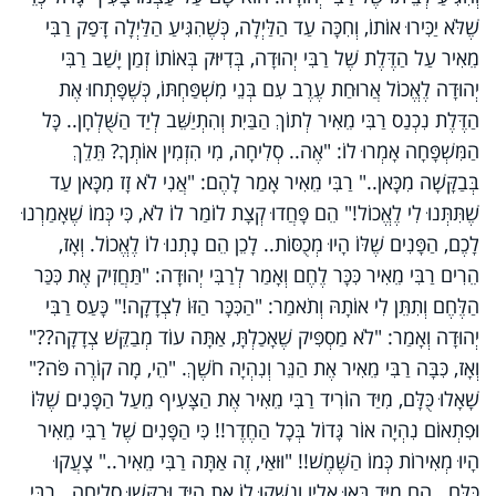
שֶׁלֹּא יַכִּירוּ אוֹתוֹ, וְחִכָּה עַד הַלַּיְלָה, כְּשֶׁהִגִּיעַ הַלַּיְלָה דָּפַק רַבִּי
מֵאִיר עַל הַדֶּלֶת שֶׁל רַבִּי יְהוּדָה, בְּדִיּוּק בְּאוֹתוֹ זְמַן יָשַׁב רַבִּי
יְהוּדָה לֶאֱכוֹל אֲרוּחַת עֶרֶב עִם בְּנֵי מִשְׁפַּחְתּוֹ, כְּשֶׁפָּתְחוּ אֶת
הַדֶּלֶת נִכְנַס רַבִּי מֵאִיר לְתוֹךְ הַבַּיִת וְהִתְיַשֵּׁב לְיַד הַשֻּׁלְחָן.. כָּל
הַמִּשְׁפָּחָה אָמְרוּ לוֹ: "אֶה.. סְלִיחָה, מִי הִזְמִין אוֹתְךָ? תֵּלֵךְ
בְּבַקָּשָׁה מִכָּאן.." רַבִּי מֵאִיר אָמַר לָהֶם: "אֲנִי לֹא זָז מִכָּאן עַד
שֶׁתִּתְּנוּ לִי לֶאֱכוֹל!" הֵם פָּחֲדוּ קְצָת לוֹמַר לוֹ לֹא, כִּי כְּמוֹ שֶׁאָמַרְנוּ
לָכֶם, הַפָּנִים שֶׁלּוֹ הָיוּ מְכֻסּוֹת.. לָכֵן הֵם נָתְנוּ לוֹ לֶאֱכוֹל. וְאָז,
הֵרִים רַבִּי מֵאִיר כִּכָּר לֶחֶם וְאָמַר לְרַבִּי יְהוּדָה: "תַּחֲזִיק אֶת כִּכַּר
הַלֶּחֶם וְתִתֵּן לִי אוֹתָהּ וְתֹאמַר: "הַכִּכָּר הַזּוֹ לִצְדָקָה!" כָּעַס רַבִּי
יְהוּדָה וְאָמַר: "לֹא מַסְפִּיק שֶׁאָכַלְתָּ, אַתָּה עוֹד מְבַקֵּשׁ צְדָקָה??"
וְאָז, כִּבָּה רַבִּי מֵאִיר אֶת הַנֵּר וְנִהְיָה חֹשֶׁךְ. "הֵי, מָה קוֹרֶה פֹּה?"
שָׁאָלוּ כֻּלָּם, מִיַּד הוֹרִיד רַבִּי מֵאִיר אֶת הַצָּעִיף מֵעַל הַפָּנִים שֶׁלּוֹ
וּפִתְאוֹם נִהְיָה אוֹר גָּדוֹל בְּכָל הַחֶדֶר!! כִּי הַפָּנִים שֶׁל רַבִּי מֵאִיר
הָיוּ מְאִירוֹת כְּמוֹ הַשֶּׁמֶשׁ!! "וּוּאַי, זֶה אַתָּה רַבִּי מֵאִיר.." צָעֲקוּ
כֻּלָּם.. הֵם מִיָּד בָּאוּ אֵלָיו וְנִשְּׁקוּ לוֹ אֶת הַיָּד וּבִקְּשׁוּ סְלִיחָה.. רַבִּי