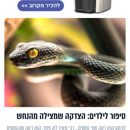
סיפור לילדים: הצדקה שמצילה מהנחש
לְפֶתַע הוּא רָאָה שְׁנֵי נְחָשִׁים.. רַבִּי מֵאִיר לֹא פָּחַד, הוּא רָאָה שֶׁהַנְּחָשִׁים