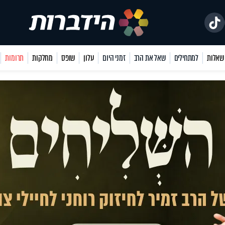
למתחילים
שאל את הרב
זמני היום
עלון
שופס
מחלקות
תרומות