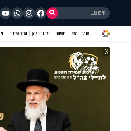
VOD
מגזין
חדשות
הרב זמיר כהן
עולם הילדים
70 שאלות
X