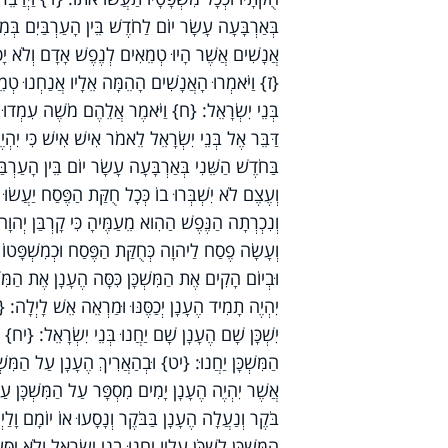
בְּאַרְבָּעָה עָשָׂר יוֹם לַחֹדֶשׁ בֵּין הָעַרְבַּיִם בְּמִד
אֲנָשִׁים אֲשֶׁר הָיוּ טְמֵאִים לְנֶפֶשׁ אָדָם וְלֹא יָכְלו
{ז} וַיֹּאמְרוּ הָאֲנָשִׁים הָהֵמָּה אֵלָיו אֲנַחְנוּ טְמ
בְּנֵי יִשְׂרָאֵל: {ח} וַיֹּאמֶר אֲלֵהֶם מֹשֶׁה עִמְדוּ
דַּבֵּר אֶל בְּנֵי יִשְׂרָאֵל לֵאמֹר אִישׁ אִישׁ כִּי י
בַּחֹדֶשׁ הַשֵּׁנִי בְּאַרְבָּעָה עָשָׂר יוֹם בֵּין הָעַרְב
וְעֶצֶם לֹא יִשְׁבְּרוּ בוֹ כְּכָל חֻקַּת הַפֶּסַח יַעֲשׂ
וְנִכְרְתָה הַנֶּפֶשׁ הַהִוא מֵעַמֶּיהָ כִּי קָרְבַּן יְהו
וְעָשָׂה פֶסַח לַיהוָה כְּחֻקַּת הַפֶּסַח וּכְמִשְׁפָּט
וּבְיוֹם הָקִים אֶת הַמִּשְׁכָּן כִּסָּה הֶעָנָן אֶת הַמִּ
יִהְיֶה תָמִיד הֶעָנָן יְכַסֶּנּוּ וּמַרְאֵה אֵשׁ לָיְלָה: 
יִשְׁכָּן שָׁם הֶעָנָן שָׁם יַחֲנוּ בְּנֵי יִשְׂרָאֵל: {יח} עַ
הַמִּשְׁכָּן יַחֲנוּ: {יט} וּבְהַאֲרִיךְ הֶעָנָן עַל הַמִּשׁ
אֲשֶׁר יִהְיֶה הֶעָנָן יָמִים מִסְפָּר עַל הַמִּשְׁכָּן עַל
בֹּקֶר וְנַעֲלָה הֶעָנָן בַּבֹּקֶר וְנָסָעוּ אוֹ יוֹמָם וָל
הַמִּשְׁכָּן לִשְׁכֹּן עָלָיו יַחֲנוּ בְנֵי יִשְׂרָאֵל וְלֹא י