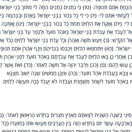
ֵנַפְתָּ אֹתָם תְּנוּפָה: {טז} כִּי נְתֻנִים נְתֻנִים הֵמָּה לִי מִתּוֹךְ בְּנֵי יִשְׂרָאֵל
לָקַחְתִּי אֹתָם לִי: {יז} כִּי לִי כָל בְּכוֹר בִּבְנֵי יִשְׂרָאֵל בָּאָדָם וּבַבְּהֵמָה בְּי
ָם לִי: {יח} וָאֶקַּח אֶת הַלְוִיִּם תַּחַת כָּל בְּכוֹר בִּבְנֵי יִשְׂרָאֵל: {יט} וָאֶתְּנָה
ְׂרָאֵל לַעֲבֹד אֶת עֲבֹדַת בְּנֵי יִשְׂרָאֵל בְּאֹהֶל מוֹעֵד וּלְכַפֵּר עַל בְּנֵי יִשְׂרָאֵל ו
 אֶל הַקֹּדֶשׁ: {כ} וַיַּעַשׂ מֹשֶׁה וְאַהֲרֹן וְכָל עֲדַת בְּנֵי יִשְׂרָאֵל לַלְוִיִּם כְּכֹל אֲש
ִשְׂרָאֵל: {כא} וַיִּתְחַטְּאוּ הַלְוִיִּם וַיְכַבְּסוּ בִּגְדֵיהֶם וַיָּנֶף אַהֲרֹן אֹתָם תְּנוּפ
 וְאַחֲרֵי כֵן בָּאוּ הַלְוִיִּם לַעֲבֹד אֶת עֲבֹדָתָם בְּאֹהֶל מוֹעֵד לִפְנֵי אַהֲרֹן וְלִ
 כֵּן עָשׂוּ לָהֶם: (פ) {כג} וַיְדַבֵּר יְהוָה אֶל מֹשֶׁה לֵּאמֹר: {כד} זֹאת אֲשֶׁר לַלְו
ֹא צָבָא בַּעֲבֹדַת אֹהֶל מוֹעֵד: {כה} וּמִבֶּן חֲמִשִּׁים שָׁנָה יָשׁוּב מִצְּבָא
בְּאֹהֶל מוֹעֵד לִשְׁמֹר מִשְׁמֶרֶת וַעֲבֹדָה לֹא יַעֲבֹד כָּכָה תַּעֲשֶׂה לַלְוִיִּם
נַי בַּשָּׁנָה הַשֵּׁנִית לְצֵאתָם מֵאֶרֶץ מִצְרַיִם בַּחֹדֶשׁ הָרִאשׁוֹן לֵאמֹר: {ב
ְאַרְבָּעָה עָשָׂר יוֹם בַּחֹדֶשׁ הַזֶּה בֵּין הָעֲרְבַּיִם תַּעֲשׂוּ אֹתוֹ בְּמוֹעֲדוֹ כְּכָל
ֵּר מֹשֶׁה אֶל בְּנֵי יִשְׂרָאֵל לַעֲשֹׂת הַפָּסַח: {ה} וַיַּעֲשׂוּ אֶת הַפֶּסַח בָּרִאשׁוֹן