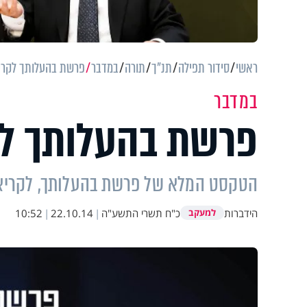
ראשי
סידור תפילה
תנ"ך
תורה
במדבר
פרשת בהעלותך לקרי
במדבר
פרשת בהעלותך ל
הטקסט המלא של פרשת בהעלותך, לקריא
הידברות
כ"ח תשרי התשע"ה
|
22.10.14
|
10:52
למעקב