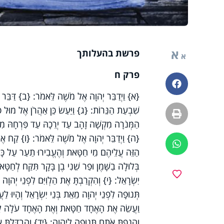
א
פרשת בהעלותך
א
פרק ח
פייסבוק
{א} וַיְדַבֵּר יְהוָה אֶל מֹשֶׁה לֵּאמֹר: {ב} דַּבֵּר אֶל
שִׁבְעַת הַנֵּרוֹת: {ג} וַיַּעַשׂ כֵּן אַהֲרֹן אֶל מוּל 
הדפסה
הַמְּנֹרָה מִקְשָׁה זָהָב עַד יְרֵכָהּ עַד פִּרְחָהּ מ
{ה} וַיְדַבֵּר יְהוָה אֶל מֹשֶׁה לֵּאמֹר: {ו} קַח אֶת ה
ווטסאפ
הַזֵּה עֲלֵיהֶם מֵי חַטָּאת וְהֶעֱבִירוּ תַעַר עַל כָּל בּ
בְּלוּלָה בַשָּׁמֶן וּפַר שֵׁנִי בֶן בָּקָר תִּקַּח לְחַטּ
מועדפים
יִשְׂרָאֵל: {י} וְהִקְרַבְתָּ אֶת הַלְוִיִּם לִפְנֵי יְהוָה
תְּנוּפָה לִפְנֵי יְהוָה מֵאֵת בְּנֵי יִשְׂרָאֵל וְהָיוּ 
וַעֲשֵׂה אֶת הָאֶחָד חַטָּאת וְאֶת הָאֶחָד עֹלָה לַיהוָה
וְהֵנַפְתָּ אֹתָם תְּנוּפָה לַיהוָה: {יד} וְהִבְדַּלְתָּ אֶת