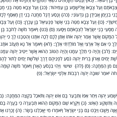
 בֶּן דְּעוּאֵל: {כא} וְנָסְעוּ הַקְּהָתִים נֹשְׂאֵי הַמִּקְדָּשׁ וְהֵקִימוּ אֶת הַמִּשְׁכָּ
ִבְאֹתָם וְעַל צְבָאוֹ אֱלִישָׁמָע בֶּן עַמִּיהוּד: {כג} וְעַל צְבָא מַטֵּה בְּנֵי מְנַש
ֵי בִנְיָמִן אֲבִידָן בֶּן גִּדְעוֹנִי: {כה} וְנָסַע דֶּגֶל מַחֲנֵה בְנֵי דָן מְאַסֵּף לְכָל
ִישַׁדָּי: {כו} וְעַל צְבָא מַטֵּה בְּנֵי אָשֵׁר פַּגְעִיאֵל בֶּן עָכְרָן: {כז} וְעַל צְבָ
ה מַסְעֵי בְנֵי יִשְׂרָאֵל לְצִבְאֹתָם וַיִּסָּעוּ: (ס) {כט} וַיֹּאמֶר מֹשֶׁה לְחֹבָב בֶּן
 הַמָּקוֹם אֲשֶׁר אָמַר יְהוָה אֹתוֹ אֶתֵּן לָכֶם לְכָה אִתָּנוּ וְהֵטַבְנוּ לָךְ כִּי יְהוָ
ֵךְ כִּי אִם אֶל אַרְצִי וְאֶל מוֹלַדְתִּי אֵלֵךְ: {לא} וַיֹּאמֶר אַל נָא תַּעֲזֹב אֹתָנוּ כ
עֵינָיִם: {לב} וְהָיָה כִּי תֵלֵךְ עִמָּנוּ וְהָיָה הַטּוֹב הַהוּא אֲשֶׁר יֵיטִיב יְהוָה עִמָּנוּ
לֹשֶׁת יָמִים וַאֲרוֹן בְּרִית יְהוָה נֹסֵעַ לִפְנֵיהֶם דֶּרֶךְ שְׁלֹשֶׁת יָמִים לָתוּר לָהֶ
עָם מִן הַמַּחֲנֶה: (ס) {לה} שישי וַיְהִי בִּנְסֹעַ הָאָרֹן וַיֹּאמֶר מֹשֶׁה קוּמָה 
וּבְנֻחֹה יֹאמַר שׁוּבָה יְהוָה רִבְבוֹת אַלְפֵי יִשְׂרָאֵל: (פ)
ִּשְׁמַע יְהוָה וַיִּחַר אַפּוֹ וַתִּבְעַר בָּם אֵשׁ יְהוָה וַתֹּאכַל בִּקְצֵה הַמַּחֲנֶה: {ב
הוָה וַתִּשְׁקַע הָאֵשׁ: {ג} וַיִּקְרָא שֵׁם הַמָּקוֹם הַהוּא תַּבְעֵרָה כִּי בָעֲרָה בָם
 וַיָּשֻׁבוּ וַיִּבְכּוּ גַּם בְּנֵי יִשְׂרָאֵל וַיֹּאמְרוּ מִי יַאֲכִלֵנוּ בָּשָׂר: {ה} זָכַרְנוּ אֶ