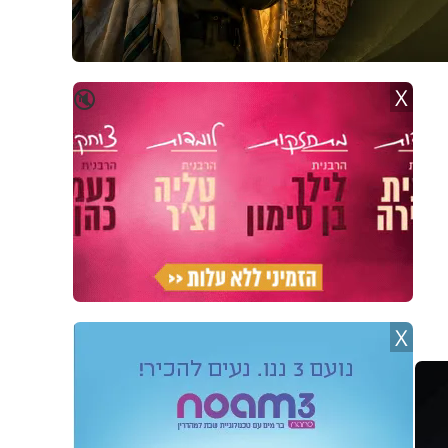
X
🔇
X