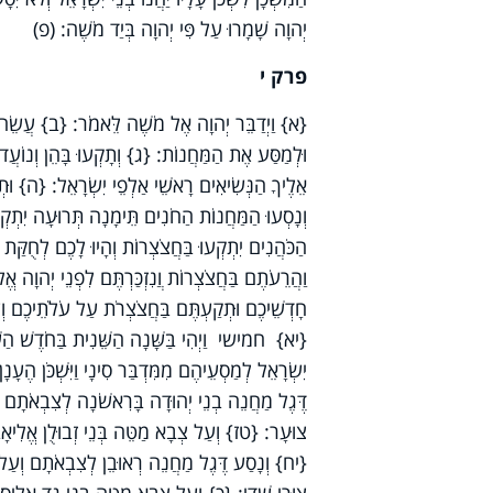
יְהוָה שָׁמָרוּ עַל פִּי יְהוָה בְּיַד מֹשֶׁה: (פ)
פרק י
{א} וַיְדַבֵּר יְהוָה אֶל מֹשֶׁה לֵּאמֹר: {ב} עֲשֵׂה ל
וּלְמַסַּע אֶת הַמַּחֲנוֹת: {ג} וְתָקְעוּ בָּהֵן וְנוֹעֲ
אֵלֶיךָ הַנְּשִׂיאִים רָאשֵׁי אַלְפֵי יִשְׂרָאֵל: {ה} וּ
וְנָסְעוּ הַמַּחֲנוֹת הַחֹנִים תֵּימָנָה תְּרוּעָה יִתְק
הַכֹּהֲנִים יִתְקְעוּ בַּחֲצֹצְרוֹת וְהָיוּ לָכֶם לְחֻקּ
וַהֲרֵעֹתֶם בַּחֲצֹצְרוֹת וֲנִזְכַּרְתֶּם לִפְנֵי יְהוָה אֱ
חָדְשֵׁיכֶם וּתְקַעְתֶּם בַּחֲצֹצְרֹת עַל עֹלֹתֵיכֶם וְעַל
{יא} חמישי וַיְהִי בַּשָּׁנָה הַשֵּׁנִית בַּחֹדֶשׁ הַשֵּׁ
יִשְׂרָאֵל לְמַסְעֵיהֶם מִמִּדְבַּר סִינָי וַיִּשְׁכֹּן הֶעָנ
דֶּגֶל מַחֲנֵה בְנֵי יְהוּדָה בָּרִאשֹׁנָה לְצִבְאֹתָם וְ
צוּעָר: {טז} וְעַל צְבָא מַטֵּה בְּנֵי זְבוּלֻן אֱלִיאָב בֶּן
{יח} וְנָסַע דֶּגֶל מַחֲנֵה רְאוּבֵן לְצִבְאֹתָם וְעַל צ