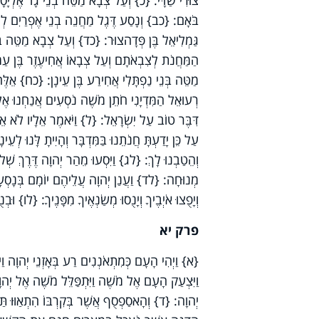
צוּרִי שַׁדָּי: {כ} וְעַל צְבָא מַטֵּה בְנֵי גָד אֶלְיָסָף
בֹּאָם: {כב} וְנָסַע דֶּגֶל מַחֲנֵה בְנֵי אֶפְרַיִם לְצ
גַּמְלִיאֵל בֶּן פְּדָהצוּר: {כד} וְעַל צְבָא מַטֵּה בְּנ
הַמַּחֲנֹת לְצִבְאֹתָם וְעַל צְבָאוֹ אֲחִיעֶזֶר בֶּן עַמּ
מַטֵּה בְּנֵי נַפְתָּלִי אֲחִירַע בֶּן עֵינָן: {כח} אֵלֶּ
רְעוּאֵל הַמִּדְיָנִי חֹתֵן מֹשֶׁה נֹסְעִים אֲנַחְנוּ אֶל
דִּבֶּר טוֹב עַל יִשְׂרָאֵל: {ל} וַיֹּאמֶר אֵלָיו לֹא אֵל
עַל כֵּן יָדַעְתָּ חֲנֹתֵנוּ בַּמִּדְבָּר וְהָיִיתָ לָּנוּ לְ
וְהֵטַבְנוּ לָךְ: {לג} וַיִּסְעוּ מֵהַר יְהוָה דֶּרֶךְ שְׁ
מְנוּחָה: {לד} וַעֲנַן יְהוָה עֲלֵיהֶם יוֹמָם בְּנָסְ
וְיָפֻצוּ אֹיְבֶיךָ וְיָנֻסוּ מְשַׂנְאֶיךָ מִפָּנֶיךָ: {לו} 
פרק יא
{א} וַיְהִי הָעָם כְּמִתְאֹנְנִים רַע בְּאָזְנֵי יְהוָה וַי
וַיִּצְעַק הָעָם אֶל מֹשֶׁה וַיִּתְפַּלֵּל מֹשֶׁה אֶל יְ
יְהוָה: {ד} וְהָאסַפְסֻף אֲשֶׁר בְּקִרְבּוֹ הִתְאַוּוּ תַּאֲוָה