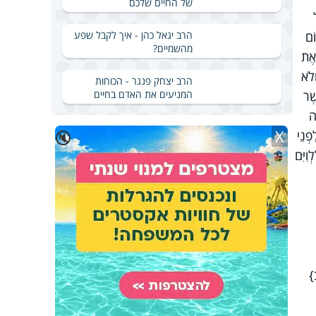
של החיים שלכם
הרב יגאל כהן - איך לקבל שפע
וֹם
מהשמיים?
 אֶת
ְלֹא
הרב יצחק פנגר - הכוחות
המניעים את האדם בחיים
ֶׁר
ָה
X
🔇
פְנֵי
ִיִּם
}