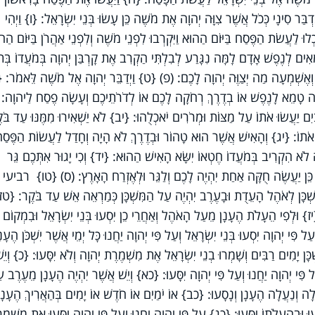
ְבַּר סִינָי כְּכֹל אֲשֶׁר צִוָּה יְהוָה אֶת מֹשֶׁה כֵּן עָשׂוּ בְּנֵי יִשְׂרָאֵל: {ו} וַיְהִי
ּ לַעֲשֹׂת הַפֶּסַח בַּיּוֹם הַהוּא וַיִּקְרְבוּ לִפְנֵי מֹשֶׁה וְלִפְנֵי אַהֲרֹן בַּיּוֹם הַה
ֵאִים לְנֶפֶשׁ אָדָם לָמָּה נִגָּרַע לְבִלְתִּי הַקְרִב אֶת קָרְבַּן יְהוָה בְּמֹעֲדוֹ בְּתו
 וְאֶשְׁמְעָה מַה יְצַוֶּה יְהוָה לָכֶם: (פ) {ט} וַיְדַבֵּר יְהוָה אֶל מֹשֶׁה לֵּאמֹר: {
ִהְיֶה טָמֵא לָנֶפֶשׁ אוֹ בְדֶרֶךְ רְחֹקָה לָכֶם אוֹ לְדֹרֹתֵיכֶם וְעָשָׂה פֶסַח לַיהוָה
ַּיִם יַעֲשׂוּ אֹתוֹ עַל מַצּוֹת וּמְרֹרִים יֹאכְלֻהוּ: {יב} לֹא יַשְׁאִירוּ מִמֶּנּוּ עַד בֹּ
וּ אֹתוֹ: {יג} וְהָאִישׁ אֲשֶׁר הוּא טָהוֹר וּבְדֶרֶךְ לֹא הָיָה וְחָדַל לַעֲשׂוֹת הַפֶּסַ
ָה לֹא הִקְרִיב בְּמֹעֲדוֹ חֶטְאוֹ יִשָּׂא הָאִישׁ הַהוּא: {יד} וְכִי יָגוּר אִתְּכֶם גֵּר
וֹ כֵּן יַעֲשֶׂה חֻקָּה אַחַת יִהְיֶה לָכֶם וְלַגֵּר וּלְאֶזְרַח הָאָרֶץ: (ס) {טו} רביעי
שְׁכָּן לְאֹהֶל הָעֵדֻת וּבָעֶרֶב יִהְיֶה עַל הַמִּשְׁכָּן כְּמַרְאֵה אֵשׁ עַד בֹּקֶר: {טז}
{יז} וּלְפִי הֵעָלֹת הֶעָנָן מֵעַל הָאֹהֶל וְאַחֲרֵי כֵן יִסְעוּ בְּנֵי יִשְׂרָאֵל וּבִמְקוֹם 
ל פִּי יְהוָה יִסְעוּ בְּנֵי יִשְׂרָאֵל וְעַל פִּי יְהוָה יַחֲנוּ כָּל יְמֵי אֲשֶׁר יִשְׁכֹּן הֶעָ
ְכָּן יָמִים רַבִּים וְשָׁמְרוּ בְנֵי יִשְׂרָאֵל אֶת מִשְׁמֶרֶת יְהוָה וְלֹא יִסָּעוּ: {כ} וְיֵש
 פִּי יְהוָה יַחֲנוּ וְעַל פִּי יְהוָה יִסָּעוּ: {כא} וְיֵשׁ אֲשֶׁר יִהְיֶה הֶעָנָן מֵעֶרֶב ע
ַיְלָה וְנַעֲלָה הֶעָנָן וְנָסָעוּ: {כב} אוֹ יֹמַיִם אוֹ חֹדֶשׁ אוֹ יָמִים בְּהַאֲרִיךְ הֶעָנָ
ִסָּעוּ וּבְהֵעָלֹתוֹ יִסָּעוּ: {כג} עַל פִּי יְהוָה יַחֲנוּ וְעַל פִּי יְהוָה יִסָּעוּ אֶת מִשְׁמֶ