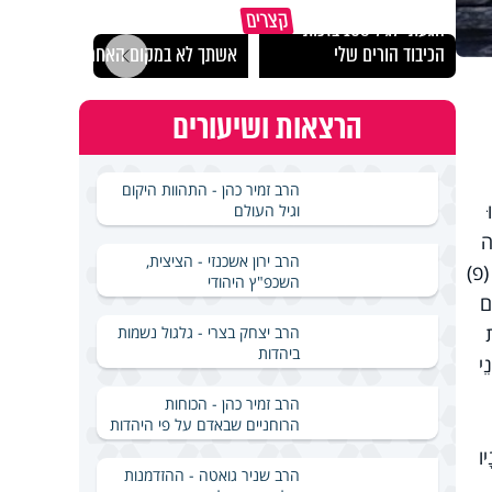
קצרים
הגעתי לגיל 108 בזכות
נבחר
הכיבוד הורים שלי
אשתך לא במקום האחרון
ישרא
הרצאות ושיעורים
הרב זמיר כהן - התהוות היקום
וגיל העולם
ה
הרב ירון אשכנזי - הציצית,
 (פ)
השכפ"ץ היהודי
ָם
ת
הרב יצחק בצרי - גלגול נשמות
ביהדות
ֵי
הרב זמיר כהן - הכוחות
הרוחניים שבאדם על פי היהדות
יו
הרב שניר גואטה - ההזדמנות