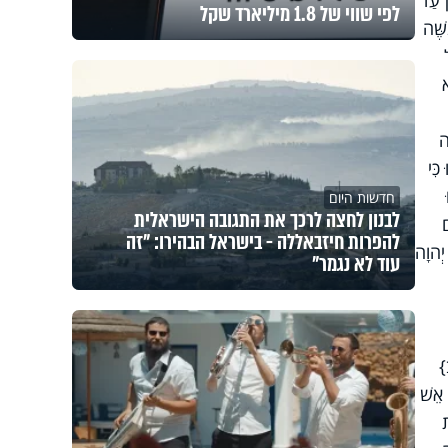
ן עַד
לפי שווי של 1.8 מיליארד שקל
ֶּׁה
א
ה
ִּי
חדשות היום
לבנון לחצה לרכך את התגובה הישראלית
ם
להפרות חיזבאללה - בישראל הבהירו: "זה
יְהוָה
עוד לא נגמר"
}
 אֵשׁ
ת