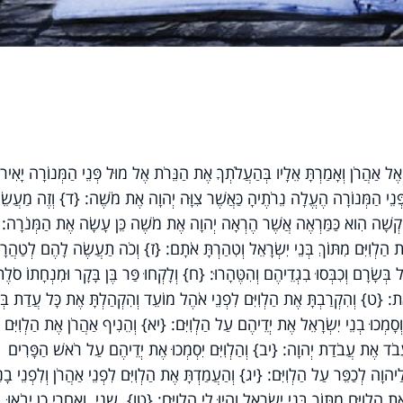
 אַהֲרֹן וְאָמַרְתָּ אֵלָיו בְּהַעֲלֹתְךָ אֶת הַנֵּרֹת אֶל מוּל פְּנֵי הַמְּנוֹרָה יָאִירוּ
פְּנֵי הַמְּנוֹרָה הֶעֱלָה נֵרֹתֶיהָ כַּאֲשֶׁר צִוָּה יְהוָה אֶת מֹשֶׁה: {ד} וְזֶה מַעֲשֵׂ
ִקְשָׁה הִוא כַּמַּרְאֶה אֲשֶׁר הֶרְאָה יְהוָה אֶת מֹשֶׁה כֵּן עָשָׂה אֶת הַמְּנֹרָה:
ַלְוִיִּם מִתּוֹךְ בְּנֵי יִשְׂרָאֵל וְטִהַרְתָּ אֹתָם: {ז} וְכֹה תַעֲשֶׂה לָהֶם לְטַהֲר
ְשָׂרָם וְכִבְּסוּ בִגְדֵיהֶם וְהִטֶּהָרוּ: {ח} וְלָקְחוּ פַּר בֶּן בָּקָר וּמִנְחָתוֹ סֹלֶ
ָאת: {ט} וְהִקְרַבְתָּ אֶת הַלְוִיִּם לִפְנֵי אֹהֶל מוֹעֵד וְהִקְהַלְתָּ אֶת כָּל עֲדַת בְּנ
 וְסָמְכוּ בְנֵי יִשְׂרָאֵל אֶת יְדֵיהֶם עַל הַלְוִיִּם: {יא} וְהֵנִיף אַהֲרֹן אֶת הַלְוִיִּם
לַעֲבֹד אֶת עֲבֹדַת יְהוָה: {יב} וְהַלְוִיִּם יִסְמְכוּ אֶת יְדֵיהֶם עַל רֹאשׁ הַפָּרִים
 לְכַפֵּר עַל הַלְוִיִּם: {יג} וְהַעֲמַדְתָּ אֶת הַלְוִיִּם לִפְנֵי אַהֲרֹן וְלִפְנֵי בָנָ
 הַלְוִיִּם מִתּוֹךְ בְּנֵי יִשְׂרָאֵל וְהָיוּ לִי הַלְוִיִּם: {טו} שני וְאַחֲרֵי כֵן יָבֹאוּ