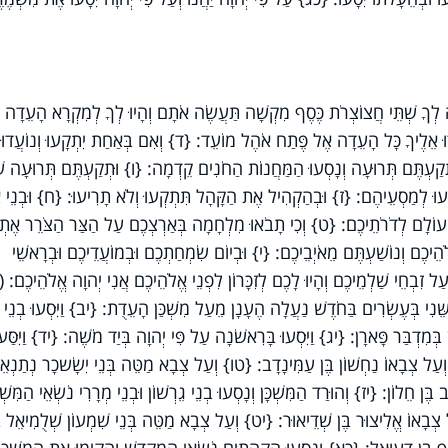
ְךָ שְׁתֵּי חֲצוֹצְרֹת כֶּסֶף מִקְשָׁה תַּעֲשֶׂה אֹתָם וְהָיוּ לְךָ לְמִקְרָא הָעֵדָה
דוּ אֵלֶיךָ כָּל הָעֵדָה אֶל פֶּתַח אֹהֶל מוֹעֵד: {ד} וְאִם בְּאַחַת יִתְקָעוּ וְנוֹעֲדוּ
תְקַעְתֶּם תְּרוּעָה וְנָסְעוּ הַמַּחֲנוֹת הַחֹנִים קֵדְמָה: {ו} וּתְקַעְתֶּם תְּרוּעָה ש
ְעוּ לְמַסְעֵיהֶם: {ז} וּבְהַקְהִיל אֶת הַקָּהָל תִּתְקְעוּ וְלֹא תָרִיעוּ: {ח} וּבְנֵי א
ַת עוֹלָם לְדֹרֹתֵיכֶם: {ט} וְכִי תָבֹאוּ מִלְחָמָה בְּאַרְצְכֶם עַל הַצַּר הַצֹּרֵר אֶתְ
לֹהֵיכֶם וְנוֹשַׁעְתֶּם מֵאֹיְבֵיכֶם: {י} וּבְיוֹם שִׂמְחַתְכֶם וּבְמוֹעֲדֵיכֶם וּבְרָאשֵׁי
 זִבְחֵי שַׁלְמֵיכֶם וְהָיוּ לָכֶם לְזִכָּרוֹן לִפְנֵי אֱלֹהֵיכֶם אֲנִי יְהוָה אֱלֹהֵיכֶם: 
נִי בְּעֶשְׂרִים בַּחֹדֶשׁ נַעֲלָה הֶעָנָן מֵעַל מִשְׁכַּן הָעֵדֻת: {יב} וַיִּסְעוּ בְנֵי
ָן בְּמִדְבַּר פָּארָן: {יג} וַיִּסְעוּ בָּרִאשֹׁנָה עַל פִּי יְהוָה בְּיַד מֹשֶׁה: {יד} וַיִּסַּע
עַל צְבָאוֹ נַחְשׁוֹן בֶּן עַמִּינָדָב: {טו} וְעַל צְבָא מַטֵּה בְּנֵי יִשָׂשכָר נְתַנְאֵל
 חֵלוֹן: {יז} וְהוּרַד הַמִּשְׁכָּן וְנָסְעוּ בְנֵי גֵרְשׁוֹן וּבְנֵי מְרָרִי נֹשְׂאֵי הַמִּשְׁכּ
ְבָאוֹ אֱלִיצוּר בֶּן שְׁדֵיאוּר: {יט} וְעַל צְבָא מַטֵּה בְּנֵי שִׁמְעוֹן שְׁלֻמִיאֵל בּ