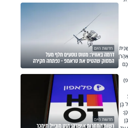
ֵׁנִית
חדשות היום
דרמה באוויר: מטוס נוסעים חלף מעל
ַהֲרֹן
המסוק שהטיס את טראמפ - נפתחה חקירה
כֶם
(פ)
 בֶּן
ָן:
ֶן
חדשות היום
רשות התחרות אישרה: הוט מובייל תימכר