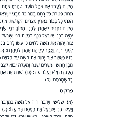
הַלְוִיִּם לַעֲבֹד אֶת אֹהֶל מוֹעֵד וְטִהַרְתָּ אֹתָם וְה
תַּחַת פִּטְרַת כָּל רֶחֶם בְּכוֹר כֹּל מִבְּנֵי יִשְׂרָאֵל 
הַכֹּתִי כָל בְּכוֹר בְּאֶרֶץ מִצְרַיִם הִקְדַּשְׁתִּי אֹת
הַלְוִיִּם נְתֻנִים לְאַהֲרֹן וּלְבָנָיו מִתּוֹךְ בְּנֵי יִש
יִהְיֶה בִּבְנֵי יִשְׂרָאֵל נֶגֶף בְּגֶשֶׁת בְּנֵי יִשְׂרָאֵל
צִוָּה יְהוָה אֶת מֹשֶׁה לַלְוִיִּם כֵּן עָשׂוּ לָהֶם בְּנֵי י
לִפְנֵי יְהוָה וַיְכַפֵּר עֲלֵיהֶם אַהֲרֹן לְטַהֲרָם: {כב}
בָנָיו כַּאֲשֶׁר צִוָּה יְהוָה אֶת מֹשֶׁה עַל הַלְוִיִּם
מִבֶּן חָמֵשׁ וְעֶשְׂרִים שָׁנָה וָמַעְלָה יָבוֹא לִצְב
הָעֲבֹדָה וְלֹא יַעֲבֹד עוֹד: {כו} וְשֵׁרֵת אֶת אֶחָיו 
בְּמִשְׁמְרֹתָם: (פ)
פרק ט
{א} שלישי וַיְדַבֵּר יְהוָה אֶל מֹשֶׁה בְמִדְבַּר סִי
וְיַעֲשׂוּ בְנֵי יִשְׂרָאֵל אֶת הַפָּסַח בְּמוֹעֲדוֹ: {ג} בּ
חֻקֹּתָיו וּכְכָל מִשְׁפָּטָיו תַּעֲשׂוּ אֹתוֹ: {ד} וַיְדַב