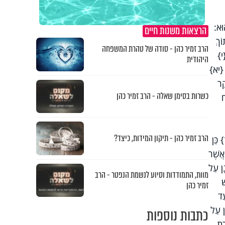
וּא:
הרצאות משנות חיים
ֹךְ
הרב זמיר כהן - סודה של טהרת המשפחה
י}
היהודית
: {יא}
קֶר
כשרות בסימן שאלה - הרב זמיר כהן
ח
הרב זמיר כהן - תיקון המידות, כיצד?
 כֵּן
אֲשֶׁר
נָן עַל
מוות, התמודדות וסיוע לנשמת הנפטר - הרב
ׁ
זמיר כהן
ַד
ן עַל
כתבות נוספות
רֶת