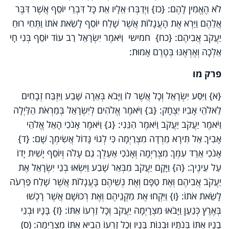
לֹא הֶאֱמִין לָהֶם: {כז} וַיְדַבְּרוּ אֵלָיו אֵת כָּל דִּבְרֵי יוֹסֵף אֲשֶׁר דִּבֶּר
אֲלֵהֶם וַיַּרְא אֶת הָעֲגָלוֹת אֲשֶׁר שָׁלַח יוֹסֵף לָשֵׂאת אֹתוֹ וַתְּחִי רוּחַ
יַעֲקֹב אֲבִיהֶם: {כח} חמישי וַיֹּאמֶר יִשְׂרָאֵל רַב עוֹד יוֹסֵף בְּנִי חָי
אֵלְכָה וְאֶרְאֶנּוּ בְּטֶרֶם אָמוּת:
פרק מו
{א} וַיִּסַּע יִשְׂרָאֵל וְכָל אֲשֶׁר לוֹ וַיָּבֹא בְּאֵרָה שָּׁבַע וַיִּזְבַּח זְבָחִים
לֵאלֹהֵי אָבִיו יִצְחָק: {ב} וַיֹּאמֶר אֱלֹהִים לְיִשְׂרָאֵל בְּמַרְאֹת הַלַּיְלָה
וַיֹּאמֶר יַעֲקֹב יַעֲקֹב וַיֹּאמֶר הִנֵּנִי: {ג} וַיֹּאמֶר אָנֹכִי הָאֵל אֱלֹהֵי
אָבִיךָ אַל תִּירָא מֵרְדָה מִצְרַיְמָה כִּי לְגוֹי גָּדוֹל אֲשִׂימְךָ שָׁם: {ד}
אָנֹכִי אֵרֵד עִמְּךָ מִצְרַיְמָה וְאָנֹכִי אַעַלְךָ גַם עָלֹה וְיוֹסֵף יָשִׁית יָדוֹ
עַל עֵינֶיךָ: {ה} וַיָּקָם יַעֲקֹב מִבְּאֵר שָׁבַע וַיִּשְׂאוּ בְנֵי יִשְׂרָאֵל אֶת
יַעֲקֹב אֲבִיהֶם וְאֶת טַפָּם וְאֶת נְשֵׁיהֶם בָּעֲגָלוֹת אֲשֶׁר שָׁלַח פַּרְעֹה
לָשֵׂאת אֹתוֹ: {ו} וַיִּקְחוּ אֶת מִקְנֵיהֶם וְאֶת רְכוּשָׁם אֲשֶׁר רָכְשׁוּ
בְּאֶרֶץ כְּנַעַן וַיָּבֹאוּ מִצְרָיְמָה יַעֲקֹב וְכָל זַרְעוֹ אִתּוֹ: {ז} בָּנָיו וּבְנֵי
בָנָיו אִתּוֹ בְּנֹתָיו וּבְנוֹת בָּנָיו וְכָל זַרְעוֹ הֵבִיא אִתּוֹ מִצְרָיְמָה: (ס)