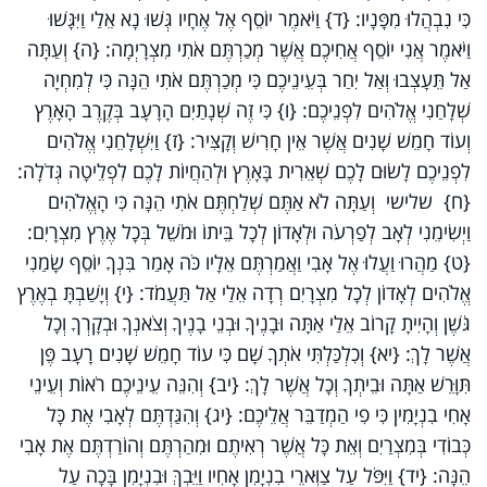
כִּי נִבְהֲלוּ מִפָּנָיו: {ד} וַיֹּאמֶר יוֹסֵף אֶל אֶחָיו גְּשׁוּ נָא אֵלַי וַיִּגָּשׁוּ
וַיֹּאמֶר אֲנִי יוֹסֵף אֲחִיכֶם אֲשֶׁר מְכַרְתֶּם אֹתִי מִצְרָיְמָה: {ה} וְעַתָּה
אַל תֵּעָצְבוּ וְאַל יִחַר בְּעֵינֵיכֶם כִּי מְכַרְתֶּם אֹתִי הֵנָּה כִּי לְמִחְיָה
שְׁלָחַנִי אֱלֹהִים לִפְנֵיכֶם: {ו} כִּי זֶה שְׁנָתַיִם הָרָעָב בְּקֶרֶב הָאָרֶץ
וְעוֹד חָמֵשׁ שָׁנִים אֲשֶׁר אֵין חָרִישׁ וְקָצִּיר: {ז} וַיִּשְׁלָחֵנִי אֱלֹהִים
לִפְנֵיכֶם לָשׂוּם לָכֶם שְׁאֵרִית בָּאָרֶץ וּלְהַחֲיוֹת לָכֶם לִפְלֵיטָה גְּדֹלָה:
{ח} שלישי וְעַתָּה לֹא אַתֶּם שְׁלַחְתֶּם אֹתִי הֵנָּה כִּי הָאֱלֹהִים
וַיְשִׂימֵנִי לְאָב לְפַרְעֹה וּלְאָדוֹן לְכָל בֵּיתוֹ וּמֹשֵׁל בְּכָל אֶרֶץ מִצְרָיִם:
{ט} מַהֲרוּ וַעֲלוּ אֶל אָבִי וַאֲמַרְתֶּם אֵלָיו כֹּה אָמַר בִּנְךָ יוֹסֵף שָׂמַנִי
אֱלֹהִים לְאָדוֹן לְכָל מִצְרָיִם רְדָה אֵלַי אַל תַּעֲמֹד: {י} וְיָשַׁבְתָּ בְאֶרֶץ
גֹּשֶׁן וְהָיִיתָ קָרוֹב אֵלַי אַתָּה וּבָנֶיךָ וּבְנֵי בָנֶיךָ וְצֹאנְךָ וּבְקָרְךָ וְכָל
אֲשֶׁר לָךְ: {יא} וְכִלְכַּלְתִּי אֹתְךָ שָׁם כִּי עוֹד חָמֵשׁ שָׁנִים רָעָב פֶּן
תִּוָּרֵשׁ אַתָּה וּבֵיתְךָ וְכָל אֲשֶׁר לָךְ: {יב} וְהִנֵּה עֵינֵיכֶם רֹאוֹת וְעֵינֵי
אָחִי בִנְיָמִין כִּי פִי הַמְדַבֵּר אֲלֵיכֶם: {יג} וְהִגַּדְתֶּם לְאָבִי אֶת כָּל
כְּבוֹדִי בְּמִצְרַיִם וְאֵת כָּל אֲשֶׁר רְאִיתֶם וּמִהַרְתֶּם וְהוֹרַדְתֶּם אֶת אָבִי
הֵנָּה: {יד} וַיִּפֹּל עַל צַוְּארֵי בִנְיָמִן אָחִיו וַיֵּבְךְּ וּבִנְיָמִן בָּכָה עַל