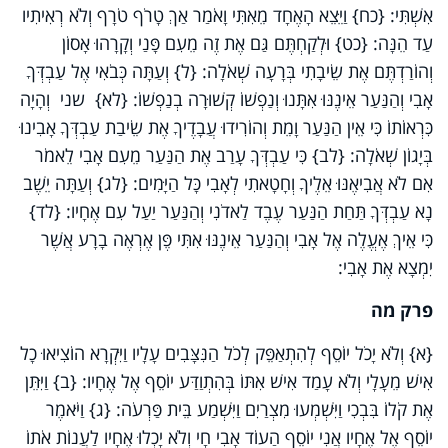
אִשְׁתִּי: {כח} וַיֵּצֵא הָאֶחָד מֵאִתִּי וָאֹמַר אַךְ טָרֹף טֹרָף וְלֹא רְאִיתִיו
עַד הֵנָּה: {כט} וּלְקַחְתֶּם גַּם אֶת זֶה מֵעִם פָּנַי וְקָרָהוּ אָסוֹן
וְהוֹרַדְתֶּם אֶת שֵׂיבָתִי בְּרָעָה שְׁאֹלָה: {ל} וְעַתָּה כְּבֹאִי אֶל עַבְדְּךָ
אָבִי וְהַנַּעַר אֵינֶנּוּ אִתָּנוּ וְנַפְשׁוֹ קְשׁוּרָה בְנַפְשׁוֹ: {לא} שני וְהָיָה
כִּרְאוֹתוֹ כִּי אֵין הַנַּעַר וָמֵת וְהוֹרִידוּ עֲבָדֶיךָ אֶת שֵׂיבַת עַבְדְּךָ אָבִינוּ
בְּיָגוֹן שְׁאֹלָה: {לב} כִּי עַבְדְּךָ עָרַב אֶת הַנַּעַר מֵעִם אָבִי לֵאמֹר
אִם לֹא אֲבִיאֶנּוּ אֵלֶיךָ וְחָטָאתִי לְאָבִי כָּל הַיָּמִים: {לג} וְעַתָּה יֵשֶׁב
נָא עַבְדְּךָ תַּחַת הַנַּעַר עֶבֶד לַאדֹנִי וְהַנַּעַר יַעַל עִם אֶחָיו: {לד}
כִּי אֵיךְ אֶעֱלֶה אֶל אָבִי וְהַנַּעַר אֵינֶנּוּ אִתִּי פֶּן אֶרְאֶה בָרָע אֲשֶׁר
יִמְצָא אֶת אָבִי:
פרק מה
{א} וְלֹא יָכֹל יוֹסֵף לְהִתְאַפֵּק לְכֹל הַנִּצָּבִים עָלָיו וַיִּקְרָא הוֹצִיאוּ כָל
אִישׁ מֵעָלָי וְלֹא עָמַד אִישׁ אִתּוֹ בְּהִתְוַדַּע יוֹסֵף אֶל אֶחָיו: {ב} וַיִּתֵּן
אֶת קֹלוֹ בִּבְכִי וַיִּשְׁמְעוּ מִצְרַיִם וַיִּשְׁמַע בֵּית פַּרְעֹה: {ג} וַיֹּאמֶר
יוֹסֵף אֶל אֶחָיו אֲנִי יוֹסֵף הַעוֹד אָבִי חָי וְלֹא יָכְלוּ אֶחָיו לַעֲנוֹת אֹתוֹ