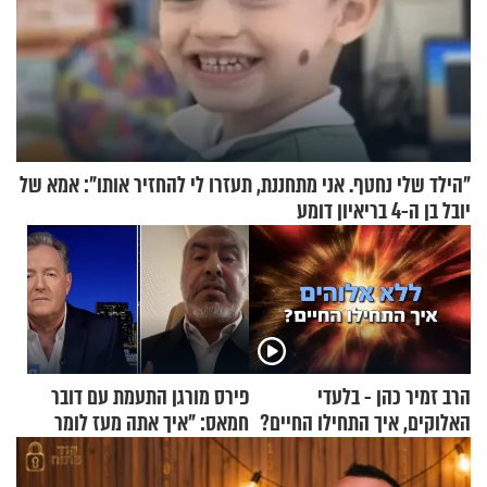
"הילד שלי נחטף. אני מתחננת, תעזרו לי להחזיר אותו": אמא של
יובל בן ה-4 בריאיון דומע
הרב זמיר כהן - בלעדי
פירס מורגן התעמת עם דובר
האלוקים, איך התחילו החיים?
חמאס: "איך אתה מעז לומר
שלא ביצעתם פשעי מלחמה?!"