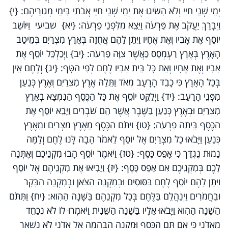
יְמֵי שְׁנֵי חַיַּי וְלֹא הִשִּׂיגוּ אֶת יְמֵי שְׁנֵי חַיֵּי אֲבֹתַי בִּימֵי מְגוּרֵיהֶם: {י}
וַיְבָרֶךְ יַעֲקֹב אֶת פַּרְעֹה וַיֵּצֵא מִלִּפְנֵי פַרְעֹה: {יא} שביעי וַיּוֹשֵׁב
יוֹסֵף אֶת אָבִיו וְאֶת אֶחָיו וַיִּתֵּן לָהֶם אֲחֻזָּה בְּאֶרֶץ מִצְרַיִם בְּמֵיטַב
הָאָרֶץ בְּאֶרֶץ רַעְמְסֵס כַּאֲשֶׁר צִוָּה פַרְעֹה: {יב} וַיְכַלְכֵּל יוֹסֵף אֶת
אָבִיו וְאֶת אֶחָיו וְאֵת כָּל בֵּית אָבִיו לֶחֶם לְפִי הַטָּף: {יג} וְלֶחֶם אֵין
בְּכָל הָאָרֶץ כִּי כָבֵד הָרָעָב מְאֹד וַתֵּלַהּ אֶרֶץ מִצְרַיִם וְאֶרֶץ כְּנַעַן
מִפְּנֵי הָרָעָב: {יד} וַיְלַקֵּט יוֹסֵף אֶת כָּל הַכֶּסֶף הַנִּמְצָא בְאֶרֶץ
מִצְרַיִם וּבְאֶרֶץ כְּנַעַן בַּשֶּׁבֶר אֲשֶׁר הֵם שֹׁבְרִים וַיָּבֵא יוֹסֵף אֶת
הַכֶּסֶף בֵּיתָה פַרְעֹה: {טו} וַיִּתֹּם הַכֶּסֶף מֵאֶרֶץ מִצְרַיִם וּמֵאֶרֶץ
כְּנַעַן וַיָּבֹאוּ כָל מִצְרַיִם אֶל יוֹסֵף לֵאמֹר הָבָה לָּנוּ לֶחֶם וְלָמָּה
נָמוּת נֶגְדֶּךָ כִּי אָפֵס כָּסֶף: {טז} וַיֹּאמֶר יוֹסֵף הָבוּ מִקְנֵיכֶם וְאֶתְּנָה
לָכֶם בְּמִקְנֵיכֶם אִם אָפֵס כָּסֶף: {יז} וַיָּבִיאוּ אֶת מִקְנֵיהֶם אֶל יוֹסֵף
וַיִּתֵּן לָהֶם יוֹסֵף לֶחֶם בַּסּוּסִים וּבְמִקְנֵה הַצֹּאן וּבְמִקְנֵה הַבָּקָר
וּבַחֲמֹרִים וַיְנַהֲלֵם בַּלֶּחֶם בְּכָל מִקְנֵהֶם בַּשָּׁנָה הַהִוא: {יח} וַתִּתֹּם
הַשָּׁנָה הַהִוא וַיָּבֹאוּ אֵלָיו בַּשָּׁנָה הַשֵּׁנִית וַיֹּאמְרוּ לוֹ לֹא נְכַחֵד
מֵאֲדֹנִי כִּי אִם תַּם הַכֶּסֶף וּמִקְנֵה הַבְּהֵמָה אֶל אֲדֹנִי לֹא נִשְׁאַר