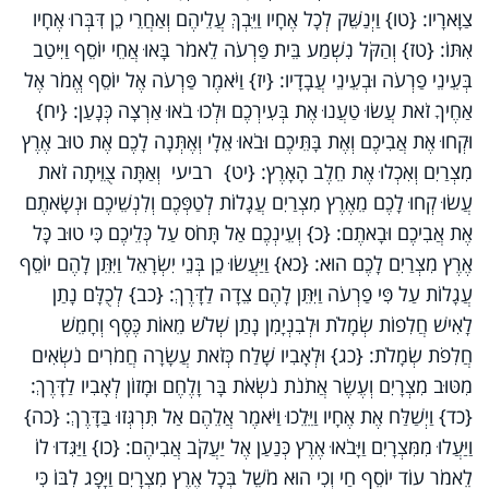
צַוָּארָיו: {טו} וַיְנַשֵּׁק לְכָל אֶחָיו וַיֵּבְךְּ עֲלֵיהֶם וְאַחֲרֵי כֵן דִּבְּרוּ אֶחָיו
אִתּוֹ: {טז} וְהַקֹּל נִשְׁמַע בֵּית פַּרְעֹה לֵאמֹר בָּאוּ אֲחֵי יוֹסֵף וַיִּיטַב
בְּעֵינֵי פַרְעֹה וּבְעֵינֵי עֲבָדָיו: {יז} וַיֹּאמֶר פַּרְעֹה אֶל יוֹסֵף אֱמֹר אֶל
אַחֶיךָ זֹאת עֲשׂוּ טַעֲנוּ אֶת בְּעִירְכֶם וּלְכוּ בֹאוּ אַרְצָה כְּנָעַן: {יח}
וּקְחוּ אֶת אֲבִיכֶם וְאֶת בָּתֵּיכֶם וּבֹאוּ אֵלָי וְאֶתְּנָה לָכֶם אֶת טוּב אֶרֶץ
מִצְרַיִם וְאִכְלוּ אֶת חֵלֶב הָאָרֶץ: {יט} רביעי וְאַתָּה צֻוֵּיתָה זֹאת
עֲשׂוּ קְחוּ לָכֶם מֵאֶרֶץ מִצְרַיִם עֲגָלוֹת לְטַפְּכֶם וְלִנְשֵׁיכֶם וּנְשָׂאתֶם
אֶת אֲבִיכֶם וּבָאתֶם: {כ} וְעֵינְכֶם אַל תָּחֹס עַל כְּלֵיכֶם כִּי טוּב כָּל
אֶרֶץ מִצְרַיִם לָכֶם הוּא: {כא} וַיַּעֲשׂוּ כֵן בְּנֵי יִשְׂרָאֵל וַיִּתֵּן לָהֶם יוֹסֵף
עֲגָלוֹת עַל פִּי פַרְעֹה וַיִּתֵּן לָהֶם צֵדָה לַדָּרֶךְ: {כב} לְכֻלָּם נָתַן
לָאִישׁ חֲלִפוֹת שְׂמָלֹת וּלְבִנְיָמִן נָתַן שְׁלֹשׁ מֵאוֹת כֶּסֶף וְחָמֵשׁ
חֲלִפֹת שְׂמָלֹת: {כג} וּלְאָבִיו שָׁלַח כְּזֹאת עֲשָׂרָה חֲמֹרִים נֹשְׂאִים
מִטּוּב מִצְרָיִם וְעֶשֶׂר אֲתֹנֹת נֹשְׂאֹת בָּר וָלֶחֶם וּמָזוֹן לְאָבִיו לַדָּרֶךְ:
{כד} וַיְשַׁלַּח אֶת אֶחָיו וַיֵּלֵכוּ וַיֹּאמֶר אֲלֵהֶם אַל תִּרְגְּזוּ בַּדָּרֶךְ: {כה}
וַיַּעֲלוּ מִמִּצְרָיִם וַיָּבֹאוּ אֶרֶץ כְּנַעַן אֶל יַעֲקֹב אֲבִיהֶם: {כו} וַיַּגִּדוּ לוֹ
לֵאמֹר עוֹד יוֹסֵף חַי וְכִי הוּא מֹשֵׁל בְּכָל אֶרֶץ מִצְרָיִם וַיָּפָג לִבּוֹ כִּי