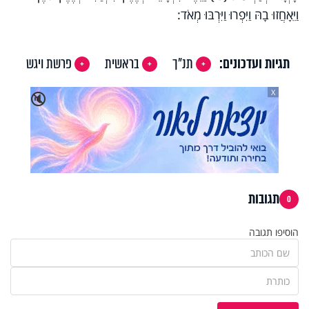
וַיֵּאָחֲזוּ בָהּ וַיִּפְרוּ וַיִּרְבּוּ מְאֹד:
תגיות ועדכונים:
תנ"ך
בראשית
פרשת ויגש
X
🔇
תגובות
0
הוסיפו תגובה