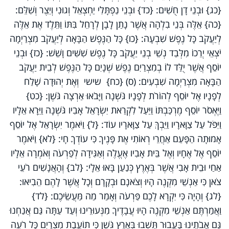
{כג} וּבְנֵי דָן חֻשִׁים: {כד} וּבְנֵי נַפְתָּלִי יַחְצְאֵל וְגוּנִי וְיֵצֶר וְשִׁלֵּם:
{כה} אֵלֶּה בְּנֵי בִלְהָה אֲשֶׁר נָתַן לָבָן לְרָחֵל בִּתּוֹ וַתֵּלֶד אֶת אֵלֶּה
לְיַעֲקֹב כָּל נֶפֶשׁ שִׁבְעָה: {כו} כָּל הַנֶּפֶשׁ הַבָּאָה לְיַעֲקֹב מִצְרַיְמָה
יֹצְאֵי יְרֵכוֹ מִלְּבַד נְשֵׁי בְנֵי יַעֲקֹב כָּל נֶפֶשׁ שִׁשִּׁים וָשֵׁשׁ: {כז} וּבְנֵי
יוֹסֵף אֲשֶׁר יֻלַּד לוֹ בְמִצְרַיִם נֶפֶשׁ שְׁנָיִם כָּל הַנֶּפֶשׁ לְבֵית יַעֲקֹב
הַבָּאָה מִצְרַיְמָה שִׁבְעִים: (ס) {כח} שישי וְאֶת יְהוּדָה שָׁלַח
לְפָנָיו אֶל יוֹסֵף לְהוֹרֹת לְפָנָיו גֹּשְׁנָה וַיָּבֹאוּ אַרְצָה גֹּשֶׁן: {כט}
וַיֶּאְסֹר יוֹסֵף מֶרְכַּבְתּוֹ וַיַּעַל לִקְרַאת יִשְׂרָאֵל אָבִיו גֹּשְׁנָה וַיֵּרָא אֵלָיו
וַיִּפֹּל עַל צַוָּארָיו וַיֵּבְךְּ עַל צַוָּארָיו עוֹד: {ל} וַיֹּאמֶר יִשְׂרָאֵל אֶל יוֹסֵף
אָמוּתָה הַפָּעַם אַחֲרֵי רְאוֹתִי אֶת פָּנֶיךָ כִּי עוֹדְךָ חָי: {לא} וַיֹּאמֶר
יוֹסֵף אֶל אֶחָיו וְאֶל בֵּית אָבִיו אֶעֱלֶה וְאַגִּידָה לְפַרְעֹה וְאֹמְרָה אֵלָיו
אַחַי וּבֵית אָבִי אֲשֶׁר בְּאֶרֶץ כְּנַעַן בָּאוּ אֵלָי: {לב} וְהָאֲנָשִׁים רֹעֵי
צֹאן כִּי אַנְשֵׁי מִקְנֶה הָיוּ וְצֹאנָם וּבְקָרָם וְכָל אֲשֶׁר לָהֶם הֵבִיאוּ:
{לג} וְהָיָה כִּי יִקְרָא לָכֶם פַּרְעֹה וְאָמַר מַה מַּעֲשֵׂיכֶם: {לד}
וַאֲמַרְתֶּם אַנְשֵׁי מִקְנֶה הָיוּ עֲבָדֶיךָ מִנְּעוּרֵינוּ וְעַד עַתָּה גַּם אֲנַחְנוּ
גַּם אֲבֹתֵינוּ בַּעֲבוּר תֵּשְׁבוּ בְּאֶרֶץ גֹּשֶׁן כִּי תוֹעֲבַת מִצְרַיִם כָּל רֹעֵה