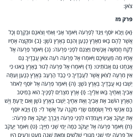
צֹאן:
פרק מז
{א} וַיָּבֹא יוֹסֵף וַיַּגֵּד לְפַרְעֹה וַיֹּאמֶר אָבִי וְאַחַי וְצֹאנָם וּבְקָרָם וְכָל
אֲשֶׁר לָהֶם בָּאוּ מֵאֶרֶץ כְּנָעַן וְהִנָּם בְּאֶרֶץ גֹּשֶׁן: {ב} וּמִקְצֵה אֶחָיו
לָקַח חֲמִשָּׁה אֲנָשִׁים וַיַּצִּגֵם לִפְנֵי פַרְעֹה: {ג} וַיֹּאמֶר פַּרְעֹה אֶל
אֶחָיו מַה מַּעֲשֵׂיכֶם וַיֹּאמְרוּ אֶל פַּרְעֹה רֹעֵה צֹאן עֲבָדֶיךָ גַּם
אֲנַחְנוּ גַּם אֲבוֹתֵינוּ: {ד} וַיֹּאמְרוּ אֶל פַּרְעֹה לָגוּר בָּאָרֶץ בָּאנוּ כִּי
אֵין מִרְעֶה לַצֹּאן אֲשֶׁר לַעֲבָדֶיךָ כִּי כָבֵד הָרָעָב בְּאֶרֶץ כְּנָעַן וְעַתָּה
יֵשְׁבוּ נָא עֲבָדֶיךָ בְּאֶרֶץ גֹּשֶׁן: {ה} וַיֹּאמֶר פַּרְעֹה אֶל יוֹסֵף לֵאמֹר
אָבִיךָ וְאַחֶיךָ בָּאוּ אֵלֶיךָ: {ו} אֶרֶץ מִצְרַיִם לְפָנֶיךָ הִוא בְּמֵיטַב
הָאָרֶץ הוֹשֵׁב אֶת אָבִיךָ וְאֶת אַחֶיךָ יֵשְׁבוּ בְּאֶרֶץ גֹּשֶׁן וְאִם יָדַעְתָּ וְיֶשׁ
בָּם אַנְשֵׁי חַיִל וְשַׂמְתָּם שָׂרֵי מִקְנֶה עַל אֲשֶׁר לִי: {ז} וַיָּבֵא יוֹסֵף
אֶת יַעֲקֹב אָבִיו וַיַּעֲמִדֵהוּ לִפְנֵי פַרְעֹה וַיְבָרֶךְ יַעֲקֹב אֶת פַּרְעֹה:
{ח} וַיֹּאמֶר פַּרְעֹה אֶל יַעֲקֹב כַּמָּה יְמֵי שְׁנֵי חַיֶּיךָ: {ט} וַיֹּאמֶר יַעֲקֹב
אֶל פַּרְעֹה יְמֵי שְׁנֵי מְגוּרַי שְׁלֹשִׁים וּמְאַת שָׁנָה מְעַט וְרָעִים הָיוּ