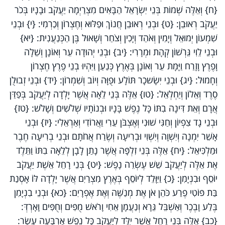
{ח} וְאֵלֶּה שְׁמוֹת בְּנֵי יִשְׂרָאֵל הַבָּאִים מִצְרַיְמָה יַעֲקֹב וּבָנָיו בְּכֹר
יַעֲקֹב רְאוּבֵן: {ט} וּבְנֵי רְאוּבֵן חֲנוֹךְ וּפַלּוּא וְחֶצְרוֹן וְכַרְמִי: {י} וּבְנֵי
שִׁמְעוֹן יְמוּאֵל וְיָמִין וְאֹהַד וְיָכִין וְצֹחַר וְשָׁאוּל בֶּן הַכְּנַעֲנִית: {יא}
וּבְנֵי לֵוִי גֵּרְשׁוֹן קְהָת וּמְרָרִי: {יב} וּבְנֵי יְהוּדָה עֵר וְאוֹנָן וְשֵׁלָה
וָפֶרֶץ וָזָרַח וַיָּמָת עֵר וְאוֹנָן בְּאֶרֶץ כְּנַעַן וַיִּהְיוּ בְנֵי פֶרֶץ חֶצְרוֹן
וְחָמוּל: {יג} וּבְנֵי יִשָׂשכָר תּוֹלָע וּפֻוָּה וְיוֹב וְשִׁמְרוֹן: {יד} וּבְנֵי זְבוּלֻן
סֶרֶד וְאֵלוֹן וְיַחְלְאֵל: {טו} אֵלֶּה בְּנֵי לֵאָה אֲשֶׁר יָלְדָה לְיַעֲקֹב בְּפַדַּן
אֲרָם וְאֵת דִּינָה בִתּוֹ כָּל נֶפֶשׁ בָּנָיו וּבְנוֹתָיו שְׁלֹשִׁים וְשָׁלֹשׁ: {טז}
וּבְנֵי גָד צִפְיוֹן וְחַגִּי שׁוּנִי וְאֶצְבֹּן עֵרִי וַאֲרוֹדִי וְאַרְאֵלִי: {יז} וּבְנֵי
אָשֵׁר יִמְנָה וְיִשְׁוָה וְיִשְׁוִי וּבְרִיעָה וְשֶׂרַח אֲחֹתָם וּבְנֵי בְרִיעָה חֶבֶר
וּמַלְכִּיאֵל: {יח} אֵלֶּה בְּנֵי זִלְפָּה אֲשֶׁר נָתַן לָבָן לְלֵאָה בִתּוֹ וַתֵּלֶד
אֶת אֵלֶּה לְיַעֲקֹב שֵׁשׁ עֶשְׂרֵה נָפֶשׁ: {יט} בְּנֵי רָחֵל אֵשֶׁת יַעֲקֹב
יוֹסֵף וּבִנְיָמִן: {כ} וַיִּוָּלֵד לְיוֹסֵף בְּאֶרֶץ מִצְרַיִם אֲשֶׁר יָלְדָה לּוֹ אָסְנַת
בַּת פּוֹטִי פֶרַע כֹּהֵן אֹן אֶת מְנַשֶּׁה וְאֶת אֶפְרָיִם: {כא} וּבְנֵי בִנְיָמִן
בֶּלַע וָבֶכֶר וְאַשְׁבֵּל גֵּרָא וְנַעֲמָן אֵחִי וָרֹאשׁ מֻפִּים וְחֻפִּים וָאָרְדְּ:
{כב} אֵלֶּה בְּנֵי רָחֵל אֲשֶׁר יֻלַּד לְיַעֲקֹב כָּל נֶפֶשׁ אַרְבָּעָה עָשָׂר: