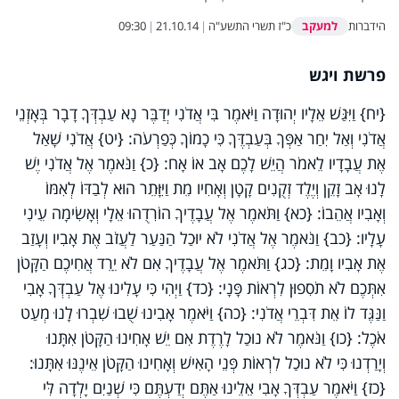
למעקב
הידברות
כ"ז תשרי התשע"ה
|
21.10.14
|
09:30
פרשת ויגש
{יח} וַיִּגַּשׁ אֵלָיו יְהוּדָה וַיֹּאמֶר בִּי אֲדֹנִי יְדַבֶּר נָא עַבְדְּךָ דָבָר בְּאָזְנֵי
אֲדֹנִי וְאַל יִחַר אַפְּךָ בְּעַבְדֶּךָ כִּי כָמוֹךָ כְּפַרְעֹה: {יט} אֲדֹנִי שָׁאַל
אֶת עֲבָדָיו לֵאמֹר הֲיֵשׁ לָכֶם אָב אוֹ אָח: {כ} וַנֹּאמֶר אֶל אֲדֹנִי יֶשׁ
לָנוּ אָב זָקֵן וְיֶלֶד זְקֻנִים קָטָן וְאָחִיו מֵת וַיִּוָּתֵר הוּא לְבַדּוֹ לְאִמּוֹ
וְאָבִיו אֲהֵבוֹ: {כא} וַתֹּאמֶר אֶל עֲבָדֶיךָ הוֹרִדֻהוּ אֵלָי וְאָשִׂימָה עֵינִי
עָלָיו: {כב} וַנֹּאמֶר אֶל אֲדֹנִי לֹא יוּכַל הַנַּעַר לַעֲזֹב אֶת אָבִיו וְעָזַב
אֶת אָבִיו וָמֵת: {כג} וַתֹּאמֶר אֶל עֲבָדֶיךָ אִם לֹא יֵרֵד אֲחִיכֶם הַקָּטֹן
אִתְּכֶם לֹא תֹסִפוּן לִרְאוֹת פָּנָי: {כד} וַיְהִי כִּי עָלִינוּ אֶל עַבְדְּךָ אָבִי
וַנַּגֶּד לוֹ אֵת דִּבְרֵי אֲדֹנִי: {כה} וַיֹּאמֶר אָבִינוּ שֻׁבוּ שִׁבְרוּ לָנוּ מְעַט
אֹכֶל: {כו} וַנֹּאמֶר לֹא נוּכַל לָרֶדֶת אִם יֵשׁ אָחִינוּ הַקָּטֹן אִתָּנוּ
וְיָרַדְנוּ כִּי לֹא נוּכַל לִרְאוֹת פְּנֵי הָאִישׁ וְאָחִינוּ הַקָּטֹן אֵינֶנּוּ אִתָּנוּ:
{כז} וַיֹּאמֶר עַבְדְּךָ אָבִי אֵלֵינוּ אַתֶּם יְדַעְתֶּם כִּי שְׁנַיִם יָלְדָה לִּי