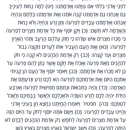
לִפְנֵי אֲדֹנִי בִּלְתִּי אִם גְּוִיָּתֵנוּ וְאַדְמָתֵנוּ: {יט} לָמָּה נָמוּת לְעֵינֶיךָ
גַּם אֲנַחְנוּ גַּם אַדְמָתֵנוּ קְנֵה אֹתָנוּ וְאֶת אַדְמָתֵנוּ בַּלָּחֶם וְנִהְיֶה
אֲנַחְנוּ וְאַדְמָתֵנוּ עֲבָדִים לְפַרְעֹה וְתֶן זֶרַע וְנִחְיֶה וְלֹא נָמוּת
וְהָאֲדָמָה לֹא תֵשָׁם: {כ} וַיִּקֶן יוֹסֵף אֶת כָּל אַדְמַת מִצְרַיִם לְפַרְעֹה
כִּי מָכְרוּ מִצְרַיִם אִישׁ שָׂדֵהוּ כִּי חָזַק עֲלֵהֶם הָרָעָב וַתְּהִי הָאָרֶץ
לְפַרְעֹה: {כא} וְאֶת הָעָם הֶעֱבִיר אֹתוֹ לֶעָרִים מִקְצֵה גְבוּל
מִצְרַיִם וְעַד קָצֵהוּ: {כב} רַק אַדְמַת הַכֹּהֲנִים לֹא קָנָה כִּי חֹק
לַכֹּהֲנִים מֵאֵת פַּרְעֹה וְאָכְלוּ אֶת חֻקָּם אֲשֶׁר נָתַן לָהֶם פַּרְעֹה עַל
כֵּן לֹא מָכְרוּ אֶת אַדְמָתָם: {כג} וַיֹּאמֶר יוֹסֵף אֶל הָעָם הֵן קָנִיתִי
אֶתְכֶם הַיּוֹם וְאֶת אַדְמַתְכֶם לְפַרְעֹה הֵא לָכֶם זֶרַע וּזְרַעְתֶּם אֶת
הָאֲדָמָה: {כד} וְהָיָה בַּתְּבוּאֹת וּנְתַתֶּם חֲמִישִׁית לְפַרְעֹה וְאַרְבַּע
הַיָּדֹת יִהְיֶה לָכֶם לְזֶרַע הַשָּׂדֶה וּלְאָכְלְכֶם וְלַאֲשֶׁר בְּבָתֵּיכֶם וְלֶאֱכֹל
לְטַפְּכֶם: {כה} מפטיר וַיֹּאמְרוּ הֶחֱיִתָנוּ נִמְצָא חֵן בְּעֵינֵי אֲדֹנִי
וְהָיִינוּ עֲבָדִים לְפַרְעֹה: {כו} וַיָּשֶׂם אֹתָהּ יוֹסֵף לְחֹק עַד הַיּוֹם הַזֶּה
עַל אַדְמַת מִצְרַיִם לְפַרְעֹה לַחֹמֶשׁ רַק אַדְמַת הַכֹּהֲנִים לְבַדָּם לֹא
הָיְתָה לְפַרְעֹה: {כז} וַיֵּשֶׁב יִשְׂרָאֵל בְּאֶרֶץ מִצְרַיִם בְּאֶרֶץ גֹּשֶׁן