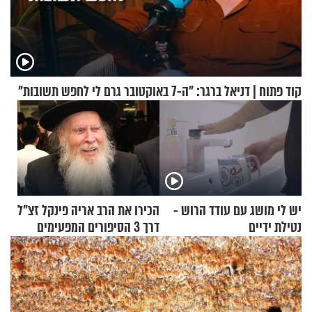
קוד פתוח | דניאל ברגר: "ה-7 באוקטובר גרם לי לחפש תשובות"
יש לי מושג עם עודד הרוש -
הכירו את הרב אריה פינקל זצ"ל
נטילת ידיים
דרך 3 הסיפורים המפעימים
האלה