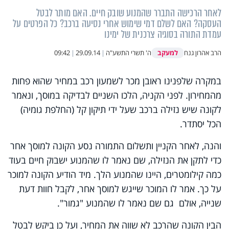
לאחר הרכישה התברר שהמנוע שובק חיים. האם מותר לבטל
העסקה? האם לשלם דמי שימוש אחרי נסיעה ברכב? כל הפרטים על
עמדת התורה בסוגיה צרכנית של ימינו
למעקב
הרב אהרון גנח
ה' תשרי התשע"ה
|
29.09.14
|
09:42
במקרה שלפנינו ראובן מכר לשמעון רכב במחיר שהוא פחות
מהמחירון. לפני הקניה, הלכו השניים לבדיקה במוסך, ונאמר
לקונה שיש נזילה ברכב שעל ידי תיקון קל (החלפת גומיה)
הכל יסתדר.
והנה, לאחר הקניין ותשלום התמורה נסע הקונה למוסך אחר
כדי לתקן את הנזילה, שם נאמר לו שהמנוע ישבוק חיים בעוד
כמה קילומטרים, היינו שהמנוע הלך. מיד הודיע הקונה למוכר
על כך. אמר לו המוכר שייגש למוסך אחר, לקבל חוות דעת
שנייה, אולם גם שם נאמר לו שהמנוע "גמור".
הבין הקונה שהרכב לא שווה את המחיר, ועל כן ביקש לבטל