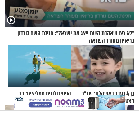
"לא רצו שאהבת השם ייצג את ישראל": חנינת השם גורדון
בריאיון מעורר השראה
בן 4 נעדר באשקלון: שב"כ
הפסיכולוגים ממליצים: כך
X
הצטרף למאמצי האיתור
תבחרו את החברים שלכם
בחיים