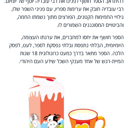
דהיתרא). הספר חושף לפנינו את רבי עובדיה יוסף של יומיום.
רבי עובדיה חובק את ערימות ספריו, עם פניני השפר שלו,
גילויי החמימות הקטנים, הפורצים מתוך נשמתו החמה,
והביטויים המסוגננים השמורים לו.
הספר חושף את יחסו למחברים, את ערגתו העצומה,
היומיומית, הבלתי נתפסת ובלתי נפסקת לספר, לעט, לפסק
הלכה. הספר מתאר בדרך כמעט כרונולוגית 18 שנות
המיית-רגש של אחד מענקי השכל שידע העם היהודי.