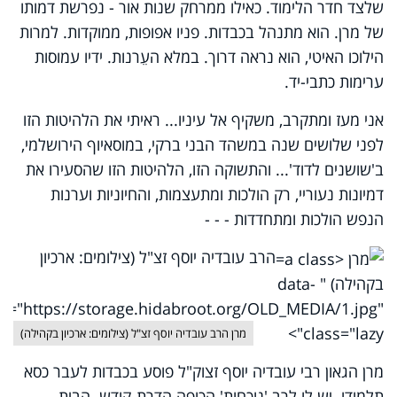
שלצד חדר הלימוד. כאילו ממרחק שנות אור - נפרשת דמותו
של מרן. הוא מתנהל בכבדות. פניו אפופות, ממוקדות. למרות
הילוכו האיטי, הוא נראה דרוך. במלא העֵרנות. ידיו עמוסות
ערימות כתבי-יד.
אני מעז ומתקרב, משקיף אל עיניו... ראיתי את הלהיטות הזו
לפני שלושים שנה במשהד הבני ברקי, במוסאיוף הירושלמי,
ב'שושנים לדוד'... והתשוקה הזו, הלהיטות הזו שהסעירו את
דמיונות נעוריי, רק הולכות ומתעצמות, והחיוניות וערנות
הנפש הולכות ומתחדדות - - -
הרב עובדיה יוסף זצ"ל (צילומים: ארכיון
בקהילה) " data-
rc="https://storage.hidabroot.org/OLD_MEDIA/1.jpg"
class="lazy">
מרן הרב עובדיה יוסף זצ"ל (צילומים: ארכיון בקהילה)
מרן הגאון רבי עובדיה יוסף זצוק"ל פוסע בכבדות לעבר כסא
תלמודו. יש לו לרב 'נוכחות' הכופה הדרת-קודש. הבית