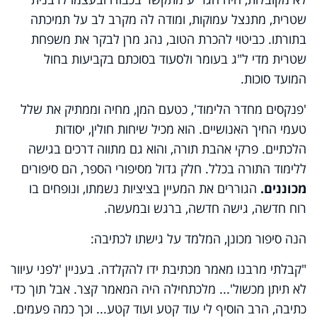
שטרית, מתנצל עמוקות, ומודה לה מקרב לב על תמיכתה
בתורתו. כביטוי להכרת הטוב, נהג מרן לבקר את משפחת
שטרית מדי ל"ג בעומר ולסעוד בסוכתם בקביעות בחול
המועד סוכות.
'פנקסים מחדר הלימוד', כטעם המן, מחיה וממתיק את שלל
טעמי החיך האנושיים. הוא מכיל שיחות חולין, יסודות
הלכתיים. פרקי אהבת תורה, והוא גם מתווה דרכים בגישה
ללימוד התורה בכלל. חלק גדול מסיפורי הספר, הם סיפורים
מכוננים.
הגוררים את המעיין בציציות נשמתו, ונופחים בו
רוח חדשה, גישה חדשה, ברגש ובמעשה.
הנה סיפור מכונן, המלמד על גישתו לכתיבה:
"קבלתי מרבנו מאמר מכתיבת ידו להקלדה. בעניין 'לפני עיוור
לא תיתן מכשול'... מלכתחילה היה המאמר קצר. אבל תוך כדי
כתיבה, הרב הוסיף לי עוד קטע ועוד קטע... וכך כמה פעמים.