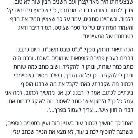
שבצעירותו היה מאד קצרן ועם השנים הבין שזה לא טוב.
צריך לכתוב בצורה ברורה ומורחבת, כדי שלמעיינים יהיה קל
ללמוד. וכשהיינו כותבים, עמד על כך שאציין תמיד את הדף
והעמוד המדויקים של כל ספר שציטט. תמיד דיבר ודאג
לטרחתם של המעיינים".
הנה תיאור מרתק נוסף: "כ"ט שבט תשנ"ח. היום כתבנו
דברים בעניין פתיחת קופסאות שימורים בשבת. ורבנו היה
כותב כמה שורות, ונותן לי להקליד. ושוב כותב כמה שורות
ונותן לי להקליד. וכן על זה הדרך. בשלב מסוים כשסיימתי
לכתוב מה שקבלתי, באתי לקבל את מה שרבנו הוסיף
בינתיים לכתוב, אמר לי רבנו: 'כן. אני ממשיך לכתוב. למה אני
עמל כל כך? ה'חזון איש' כותב לאיסור. וזה לא קל לדחות את
דברי ה'חזון איש'... צריך לעמול בפרך...'.
"אחר כך המשיך לכתוב עוד בעניין הזה ועיין בספרים נוספים,
וכשרצה להוסיף לכתוב עוד, לא מצא את הנייר שכתב עליו