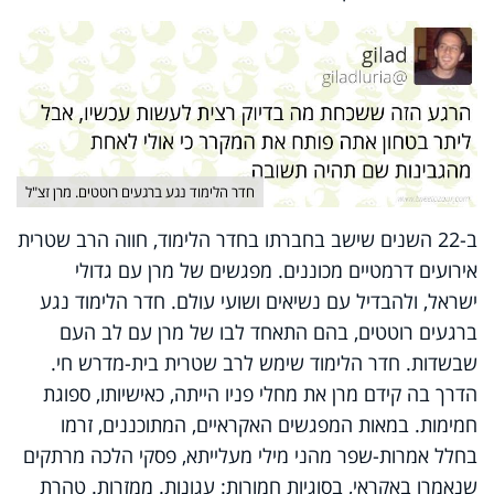
חדר הלימוד נגע ברגעים רוטטים. מרן זצ"ל
ב-22 השנים שישב בחברתו בחדר הלימוד, חווה הרב שטרית
אירועים דרמטיים מכוננים. מפגשים של מרן עם גדולי
ישראל, ולהבדיל עם נשיאים ושועי עולם. חדר הלימוד נגע
ברגעים רוטטים, בהם התאחד לבו של מרן עם לב העם
שבשדות. חדר הלימוד שימש לרב שטרית בית-מדרש חי.
הדרך בה קידם מרן את מחלי פניו הייתה, כאישיותו, ספוגת
חמימות. במאות המפגשים האקראיים, המתוכננים, זרמו
בחלל אמרות-שפר מהני מילי מעלייתא, פסקי הלכה מרתקים
שנאמרו באקראי, בסוגיות חמורות: עגונות. ממזרות. טהרת