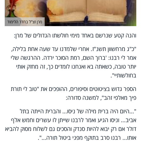
מרן זצ"ל בחדר הלימוד
והנה קטע שנרשם באחד מימי חולשתו הגדולים של מרן:
"כ"ג מרחשוון תשנ"ז. אחרי שלמדנו עד שעה אחת בלילה,
אמר לי רבנו: 'ברוך השם, רמת הסוכר ירדה. ההרגשה שלי
יותר טובה, כשאתה בא ואנחנו לומדים כך, זה מחזק אותי
בחולשותיי".
הספר גדוש בציטוטים וסיפורים, ההופכים את "טוב לי תורת
פיך מאלפי זהב", למשנה סדורה:
"...היום היה ברית מילה של ניסו... והברית הייתה בתל
אביב... וניסו הגיע ואמר לרבנו שייתן לו עשרים וחמש אלף
דולר אם רק יבוא להיות סנדק והסכים גם לשלוח מסוק להביא
אותו... רבנו סרב בתוקף מפני ביטול תורה...".