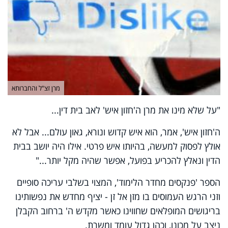
מרן זצ"ל והחברותא
"על שלא מינו את מרן ה'חזון איש' לאב בית דין...
ה'חזון איש', אמר, הוא איש קדוש ונורא, גאון עולם... אבל לא
אולץ לפסוק למעשה, בהיותו איש פרטי. אילו היה יושב בבית
הדין ונאלץ להכריע בפועל, אפשר שהיה מקל יותר..."
הספר 'פנקסים מחדר הלימוד', המצוי בשלבי עריכה סופיים
וזני הרגש העמוסים בו מזן אל זן - יציף מחדש את נפשותינו
בריגושים המופלאים שחווינו כאשר מקדש ה' ברחוב הקבלן
ניצב על מכונו, וכהן גדול עומד ומשרת.