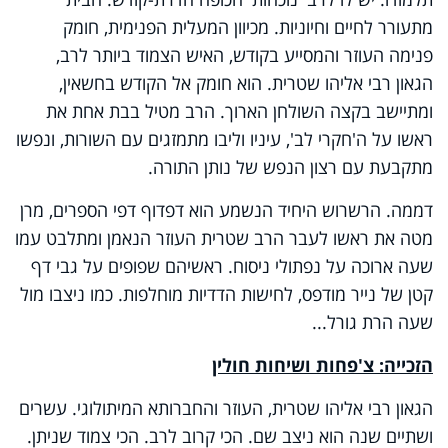
מתעורר לחיים וחיוניות. מכיוון המעלית הפנימית, חומק
פנימה העוזר והמסייע בקודש, האיש הצמוד ביותר לרב,
הגאון רבי אליהו שטרית. הוא חומק אל הקודש בחשאין,
ומתיישב בקצה השולחן הארוך. הרב מטיל בבת אחת את
ראשו על ה'חקרי לב', עיניו וליבו מתמזגים עם השורות, ונפשו
מתקבעת עם רצון הנפש של נותן התורה.
דממה. הרשרוש היחיד הנשמע הוא דפדוף דפי הספרים, מרן
מטה את ראשו לעבר הרב שטרית העוזר הנאמן ומתלבט עמו
שעה ארוכה על נפתולי ניסוח. ראשיהם שפופים על גבי דף
קטן של נייר מודפס, לחישות הדדיות מוחלפות. כמו ניצבו מול
שעה הרת גורל...
הזכייה: צ'פחות ושיחות חולין
הגאון רבי אליהו שטרית, העוזר והחברותא המיתולוגי. עשרים
ושתיים שנה הוא ניצב שם. הכי קרוב לרב. הכי צמוד שניתן.