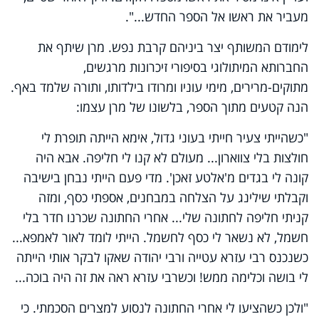
מעביר את ראשו אל הספר החדש...".
לימודם המשותף יצר ביניהם קרבת נפש. מרן שיתף את
החברותא המיתולוגי בסיפורי זיכרונות מרגשים,
מתוקים-מרירים, מימי עוניו ומרודו בילדותו, ותורה שלמד באף.
הנה קטעים מתוך הספר, בלשונו של מרן עצמו:
"כשהייתי צעיר חייתי בעוני גדול, אימא הייתה תופרת לי
חולצות בלי צווארון... מעולם לא קנו לי חליפה. אבא היה
קונה לי בגדים מ'אלטע זאכן'. מדי פעם הייתי נבחן בישיבה
וקבלתי שילינג על הצלחה במבחנים, אספתי כסף, ומזה
קניתי חליפה לחתונה שלי... אחרי החתונה שכרנו חדר בלי
חשמל, לא נשאר לי כסף לחשמל. הייתי לומד לאור לאמפא...
כשנכנס רבי עזרא עטייה ורבי יהודה שאקו לבקר אותי הייתה
לי בושה וכלימה ממש! וכשרבי עזרא ראה את זה היה בוכה...
"ולכן כשהציעו לי אחרי החתונה לנסוע למצרים הסכמתי. כי