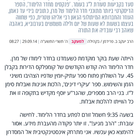
סעד בקביעות סעודת ל"ג בעומר. 'פנקסים מחדר הלימוד', הספר
הדיסקרטי ביותר מתוככי חדר הלימוד של מרן, כתובים בידי עד נאמן,
העוזר והחברותא המיתולוגי הגאון רבי אליהו שטרית, כפי שחווה
בעצמו בשעות לא שעות של יום ולילה משמשים בערבוביא, באהבה
שאהב רבי עובדיה את התורה
למעקב
הרב יעקב ב. פרידמן / בקהילה
ה' תשרי התשע"ה
|
29.09.14
|
08:27
הייתה שעת בוקר מוקדמת כשעמדנו בחדר לימודו של מרן.
חדר הלימוד היה קודש הקודשים של קומפלקס הדירות בקבלן
45. על השולחן פתוח ספר עתיק-יומין שדפיו הצהיבו משיני
הזמן והשימוש. ספר 'עיקרי דינים', הלכות אנינות ואבלות סימן
ל"ו. בני הרב מספרים, שהגר"ע יוסף מקדיש בתקופה זו את
כל הווייתו להלכות אבלות.
בשעה 9:35 חשמל זורם לפתע בחדר הלימוד. לחישה
עוברת: "הרב מגיע!". זו יותר פקודה מהעברת מידע. אסור
להימצא כאן עכשיו. אני מתרחק אינסטינקטיבית אל המסדרון