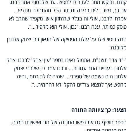
קודם. וביקש ממני לעזור לו לחפש. עד שלבסוף אמר רבנו,
אם כך, נשב בלית ברירה ונכתוב הכל מהתחלה מחדש...
אמרתי לרבנו, אולי זה בגלל שה'חזון איש' מקפיד שהרב לא
פוסק כמותו'. ענה רבנו: 'נכון. אולי הוא מקפיד...".
הנה ביטוי שלו על עולם הפסיקה של הגאון רבי יצחק אלחנן
מקובנה:
"י"ד אדר תשנ"ח. אתמול ראינו בספר 'עין יצחק' לרבנו יצחק
אלחנן בענייני התר עגונות... ורבנו אמר לי, שלרבי יצחק
אלחנן היה נשמה של ספרדי... שהיה לו לב רחמן, והיה
מחפש איך למצוא צדדים להקל ולא להחמיר...".
הצער: כך ציוותה התורה
הספר חושף גם את נפשו החנונה של מרן ואישיותו הרכה.
הנה סנסנים אחדים: