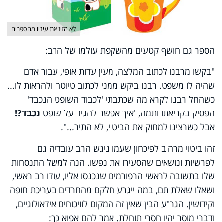
לא הזיז את עיניו מהספרים
הספר גם חושף קטעים מהשקפת עולמו של הרב:
"בקשו מרבנו לכתוב המלצה, מעין עדות אופי, עבור אדם
שהיה לו משפט. רבנו ביקש ממני לכתוב טיוטה ולהראות לו...
כשהחל רבנו לקרא מה שכתבתי 'לכבוד השופט הנכבד'
הפסיק בקריאתו ותמה, 'איך אפשר להגיד על שופט
נכבד?!
אבל כשרצינו למחוק את הביטוי, לא התיר...".
זהו ביטוי מרהיב לפיכחון שעמו ניגש הרב עובדיה גם
לפרשיות ונושאים שהסעירו את נפשו. הנה למשל התנסחות
שלו בתשובה לראשי הרפורמים שנכנסו אליו, עודו רב ראשי,
ושאלו שאלת תם, במה ייגרע חלקם מהחרדים בעריכת חופה
וקידושין. הגר"ע הבין שאין זה המקום לוויכוחים אידאולוגיים,
ודברי מוסר יהיו חסרי תוחלת. אמר להם אפוא כך: