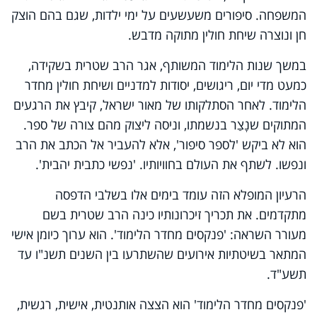
המשפחה. סיפורים משעשעים על ימי ילדות, שגם בהם הוצק
חן ונוצרה שיחת חולין מתוקה מדבש.
במשך שנות הלימוד המשותף, אגר הרב שטרית בשקידה,
כמעט מדי יום, ריגושים, יסודות למדניים ושיחת חולין מחדר
הלימוד. לאחר הסתלקותו של מאור ישראל, קיבץ את הרגעים
המתוקים שנָצַר בנשמתו, וניסה ליצוק מהם צורה של ספר.
הוא לא ביקש 'לספר סיפור', אלא להעביר אל הכתב את הרב
ונפשו. לשתף את העולם בחוויותיו. 'נפשי כתבית יהבית'.
הרעיון המופלא הזה עומד בימים אלו בשלבי הדפסה
מתקדמים. את תכריך זיכרונותיו כינה הרב שטרית בשם
מעורר השראה: 'פנקסים מחדר הלימוד'. הוא ערוך כיומן אישי
המתאר בשיטתיות אירועים שהשתרעו בין השנים תשנ"ו עד
תשע"ד.
'פנקסים מחדר הלימוד' הוא הצצה אותנטית, אישית, רגשית,