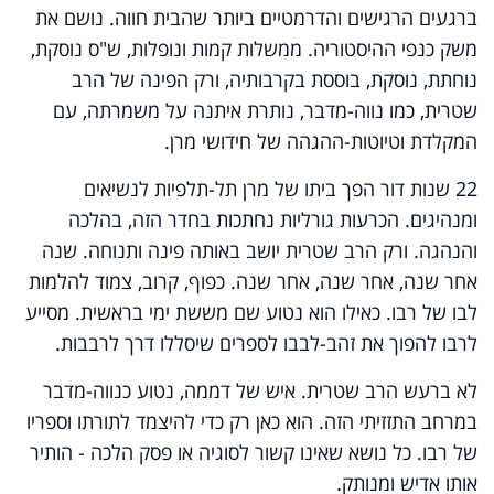
ברגעים הרגישים והדרמטיים ביותר שהבית חווה. נושם את
משק כנפי ההיסטוריה. ממשלות קמות ונופלות, ש"ס נוסקת,
נוחתת, נוסקת, בוססת בקרבותיה, ורק הפינה של הרב
שטרית, כמו נווה-מדבר, נותרת איתנה על משמרתה, עם
המקלדת וטיוטות-ההגהה של חידושי מרן.
22 שנות דור הפך ביתו של מרן תל-תלפיות לנשיאים
ומנהיגים. הכרעות גורליות נחתכות בחדר הזה, בהלכה
והנהגה. ורק הרב שטרית יושב באותה פינה ותנוחה. שנה
אחר שנה, אחר שנה, אחר שנה. כפוף, קרוב, צמוד להלמות
לבו של רבו. כאילו הוא נטוע שם מששת ימי בראשית. מסייע
לרבו להפוך את זהב-לבבו לספרים שיסללו דרך לרבבות.
לא ברעש הרב שטרית. איש של דממה, נטוע כנווה-מדבר
במרחב התזזיתי הזה. הוא כאן רק כדי להיצמד לתורתו וספריו
של רבו. כל נושא שאינו קשור לסוגיה או פסק הלכה - הותיר
אותו אדיש ומנותק.