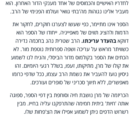
לחדריו האישיים והכמוסים של אחד מענקי הדור האחרון. הוא
מעביר אלינו נגוהות מה'בתי גוואי' ועולמו הפנימי של הרב.
הספר אינו מתיימר, כפי שעשו לצערנו חוקרים, לחקור את
הדמות ולהציג תווים של מאפייניה. ייחודו של הספר הוא
דווקא
בהעדר עריכתו.
הרב שטרית נהג בחכמה נדירה
כשוויתר מראש על עריכה ושפה ספרותית נוטפת מור. לא
הכתים את הספר בקולמוס מדור הביסלי, והניח לנו לשמוע
את קולו של מרן, מתיקותו, זעפו, בשלל רגעי היומיום. זהו
ניסיון נועז להעביר את נשמת הרב עצמו, ככל שדפי כרומו
מאפשרים, ללא תיווך סכריני של סופרים ועורכים.
הכריזמה של מרן נושבת חיה וסוחפת בין דפי הספר, ספוגה
אותה 'חיות' ביתית חמימה שהתרפקנו עליה בחייו. מבין
רשרוש הדפים ניתן לשמוע אפילו את הצ'פחות שלו.