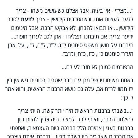
"...מצידי - אין בעיה. אבל אצלנו כשעושים משהו - צריך
לדעת לעשות אותו. וכשמסדרים קידושין - צריך
לדעת
לסדר
קידושין... אז תבואו להבחן. לא אבקש הרבה. אבל מינימום
ידיעה צריך. אם תיבחנו ותצליחו - אתן לכם לערוך חופות...
תיבחנו על חושן משפט סימנים ל"ג, ל"ד, ל"ה, ל"ו, ועל 'אבן
העזר' סימנים כ"ו, כ"ז, כ"ח, ומ"ב".
הרפורמים כמובן לא חזרו לעולם...
באחת משיחותיו של מרן עם הרב שטרית בסוגיית נישואין בין
י"ז תמוז לר"ח אב, עלה גם נושא הרבנות הראשית, והוא אמר
לו כך:
"...בשבתי ברבנות הראשית היה יותר קשה. הייתי צריך
להילחם הרבה, והייתי לבד. למשל, היה צריך להיות דיון
ברבנות בעניין אמירת הלל בברכה ביום העצמאות, ואספתי
את הרבנים שצריכים היו לשבת בדיון... ודברתי איתם שצריך