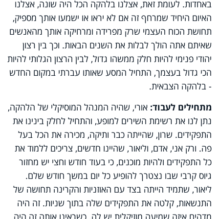
באחדות. לעומת זאת, אצלנו בלהקה הכל היה שונה, אצלנו
האיום היחיד שמרחף זה אם לא יראו או ישמעו אותך מספיק,
תחושת הכוח העצמי שרק מפרידה ומרחיקה אותך מהאנשים
שאיתם אתה הולך לבלות את השנים הבאות. וכך בין רצון
יהודי פנימי להיות חלק ממשהו גדול, לבין הרצון הגלותי להיות
הכי גדול בעצמך, התחיל המסע שאותו עברתי במקום החדש
- בלהקה הצבאית.
מתחילים לעבוד:
אורי, שהיה המנהל המוסיקלי של הלהקה,
נתן לנו את רשימת השירים למופע, והתחיל לחלק בינינו את
התפקידים. שרון, שהייתה כבר ותיקה, מכירה את הכל בעל
פה. ורק אני, אדם, וליאור, שהיינו חדשים, צריכים ללמוד את
כל התפקידים ולהיות מוכנים, כי בעוד חודש וחצי יש מחזור
גיוס קרבי שבו נצטרך להופיע כל יום במשך חודש שלם.
ליאור, שתמיד הייתה בצד עם האוזניות והקרינה תחושה של
התנשאות, קלטה את התפקידים שלה בתוך שניות. זה היה
מדהים איזה שמיעה מוזיקלית יש לה. כשראינו אותה זה היה