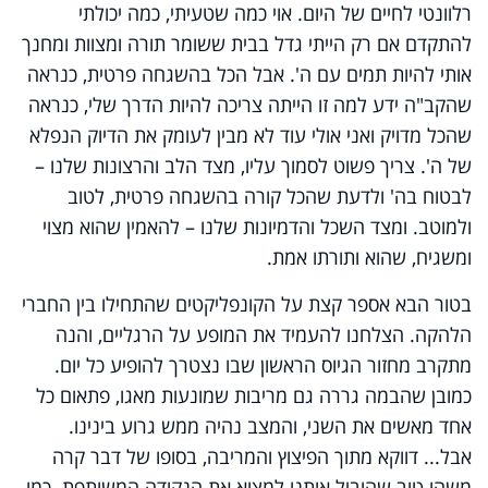
רלוונטי לחיים של היום. אוי כמה שטעיתי, כמה יכולתי
להתקדם אם רק הייתי גדל בבית ששומר תורה ומצוות ומחנך
אותי להיות תמים עם ה'. אבל הכל בהשגחה פרטית, כנראה
שהקב"ה ידע למה זו הייתה צריכה להיות הדרך שלי, כנראה
שהכל מדויק ואני אולי עוד לא מבין לעומק את הדיוק הנפלא
של ה'. צריך פשוט לסמוך עליו, מצד הלב והרצונות שלנו –
לבטוח בה' ולדעת שהכל קורה בהשגחה פרטית, לטוב
ולמוטב. ומצד השכל והדמיונות שלנו – להאמין שהוא מצוי
ומשגיח, שהוא ותורתו אמת.
בטור הבא אספר קצת על הקונפליקטים שהתחילו בין החברי
הלהקה. הצלחנו להעמיד את המופע על הרגליים, והנה
מתקרב מחזור הגיוס הראשון שבו נצטרך להופיע כל יום.
כמובן שהבמה גררה גם מריבות שמונעות מאגו, פתאום כל
אחד מאשים את השני, והמצב נהיה ממש גרוע בינינו.
אבל... דווקא מתוך הפיצוץ והמריבה, בסופו של דבר קרה
משהו טוב שהוביל אותנו למצוא את הנקודה המשותפת. כמו