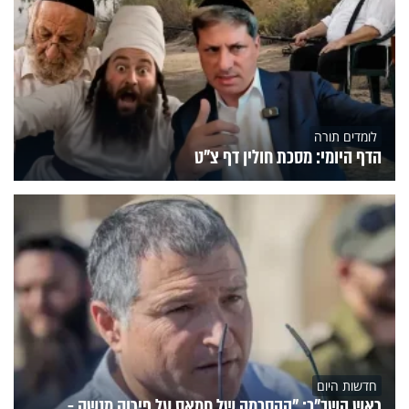
לומדים תורה
הדף היומי: מסכת חולין דף צ"ט
חדשות היום
ראש השב"כ: "ההסכמה של חמאס על פירוק מנשק -