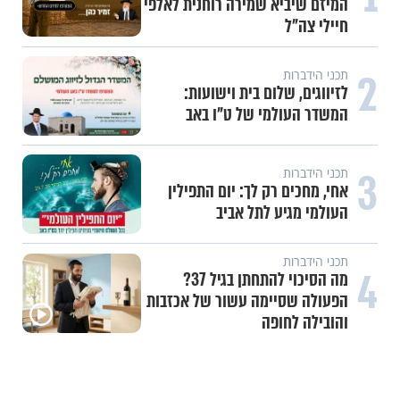
המיזם שיביא שמירה רוחנית לאלפי
חיילי צה"ל
2
תכני הידברות
לזיווגים, שלום בית וישועות:
המשדר העולמי של ט"ו באב
3
תכני הידברות
אחי, מחכים רק לך: יום התפילין
העולמי מגיע לתל אביב
תכני הידברות
4
מה הסיכוי להתחתן בגיל 37?
הפעולה שסיימה עשור של אכזבות
והובילה לחופה