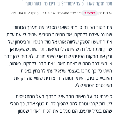
מכה חזקה לאגו - כיצד יתמודד? שי דיבו כהן בטור נוסף
למעקב
שי דיבו כהן
כ"ח אלול התשע"ד
|
23.09.14
|
עודכן
04.10.20 21:13
את הטור הקודם סיימתי כשאני מסביר את מערך הכוחות
שנוצר אצלנו בלהקה. את החיבור הטבעי שהיה לי עם אדם,
את החשש והספק שליווה אותי אל מול הניסיון והביטחון של
שרון, ואת הסלידה שהייתה לי מליאור. תחושות ששיקפו אך
ורק את המקום הפנימי שבו אני הייתי מונח, ולא היה להן דבר
או חצי דבר ממה שבאמת מאפיין את חברי ללהקה. כאמור,
הייתי כל כך מרוכז בעצמי שלא ידעתי להבחין באמת
האובייקטיבית, ראיתי תמונה חד צדדית ששיקפה רק את
האינטרס הסמוי שלי.
סיפרתי גם על האיום הממשי שמרחף מעל המתגייסים
לשירות קרבי וגורם להם להפוך להיות כגוף אחד. כך מבלי
שהם בכלל יודעים, הם מגלים את הכוח האדיר שטמון