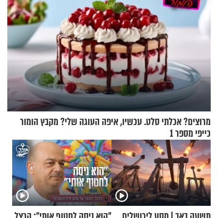
מרוצים? אכלתי סלט. עכשיו, איפה העוגה שלי? מקבץ הומור
כייפי מספר 1
תשעה באב | מסע לירושלים
"הוא ניסה לחטוף אותי": הרצל