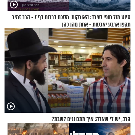
סיוט מול חופי ספרד: האורקות
מסכת ברכות דף ז - הרב זמיר
תקפו ארבע יאכטות - אחת מהן
כהן
טבעה
הרב, יש לי שאלה: איך מתכוננים לשבת?