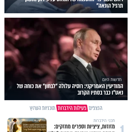
תרגיל הונאה"
חדשות היום
המודיעין האמריקני: רוסיה עלולה "לבחון" את כוחה של
נאט"ו כבר בסתיו הקרוב
הנצפים
פעילות הידברות
תוכניות הערוץ
תכני הידברות
1
מזוזות, ציציות וספרים מחזקים: