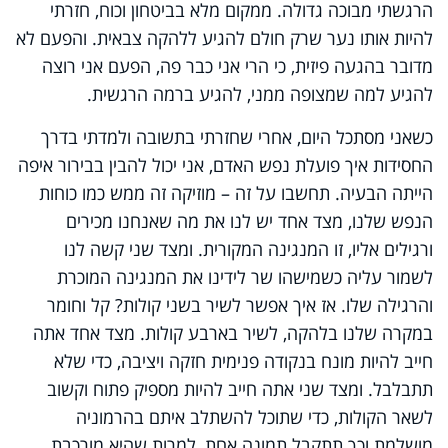
הרגשתי מבוכה גדולה. ממקום מלא בביטחון וכוח, חזרתי
להיות אותו נער שרק חולם להגיע ללהקה צבאית. והפעם לא
מדובר בהגעה פיזית, כי הרי אני כבר פה, הפעם אני רוצה
להגיע למה שמצופה ממני, להגיע ברמה הרגשית.
כשאני מסתכל היום, אחרי שחזרתי בתשובה ולמדתי בדרך
החסידות איך פועלת נפש האדם, אני יכול להבין בבירור איפה
הייתה הבעיה. תחשבו על זה – מוזיקה זה ממש כמו כוחות
הנפש שלנו, מצד אחד יש לנו את מה שאנחנו מכירים
ורגילים אליו, זו המנגינה המקורית. ומצד שני קשה לנו
לשמור עליה כשמישהו שר לידינו את המנגינה המוכרת
והרגילה שלו. אז איך אפשר לשיר בשני קולות? קל וחומר
במקרה שלנו בלהקה, לשיר בארבע קולות. מצד אחד אתה
חייב להיות מונח בנקודה פנימית חזקה ויציבה, כדי שלא
תתבלבל. ומצד שני אתה חייב להיות מספיק פתוח וקשוב
לשאר הקולות, כדי שתוכל להשתלב איתם בהרמוניה
מושלמת וכך תתקבל תמונה אחת, למרות שהיא מורכבת