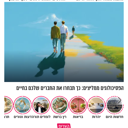
בריאיון מרתק
הפסיכולוגים ממליצים: כך תבחרו את החברים שלכם בחיים
חדשות היום
יהדות
בריאות
רץ ברשת
לומדים תורה
דעות וטורים
תרבות
קצרים
חשיבות הכרת הטוב ביהדות
כל מה שנשבר יכול להיבנות מחד