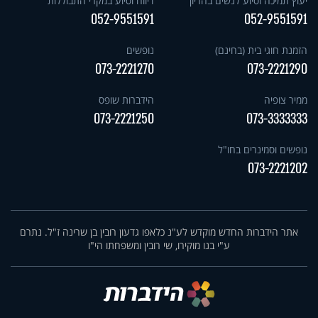
יעוץ תמיכה וסיוע לנשים בהריון
דיווח וסיוע במקרי התבוללות
052-9551591
052-9551591
הזמנת חוגי בית (בחינם)
נופשים
073-2221270
073-2221290
ממיר צופיה
הידברות שופס
073-2221250
073-3333333
נופשים וסמינרים בחו"ל
073-2221202
אתר הידברות החדש מוקדש לע"נ כלאפו גדעון רובין בן שרינה ז"ל. נתרם
ע"י בנו מוקירו, שי רובין ומשפחתו הי"ו