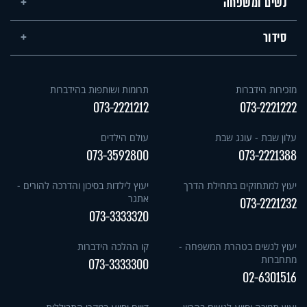
נשים ומשפחה
סידור
מזכירות הידברות
תרומות ושותפות בהידברות
073-2221212
073-2221222
עלון שבת - עונג שבת
עולם הילדים
073-3592800
073-2221388
יעוץ למתחזקים בתחילת הדרך
יעוץ לילדות בסיכון והדרכה להורים -
אתגר
073-2221232
073-3333320
יעוץ לנשים בטהרת המשפחה -
קו ההלכה הידברות
מתחברות
073-3333300
02-6301516