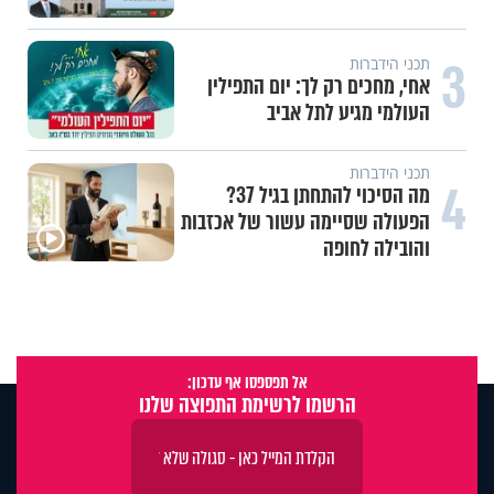
3
תכני הידברות
אחי, מחכים רק לך: יום התפילין
העולמי מגיע לתל אביב
תכני הידברות
4
מה הסיכוי להתחתן בגיל 37?
הפעולה שסיימה עשור של אכזבות
והובילה לחופה
אל תפספסו אף עדכון:
הרשמו לרשימת התפוצה שלנו