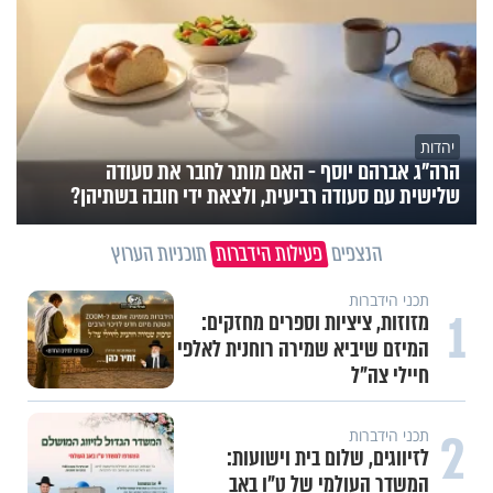
יהדות
הרה"ג אברהם יוסף - האם מותר לחבר את סעודה
שלישית עם סעודה רביעית, ולצאת ידי חובה בשתיהן?
הנצפים
פעילות הידברות
תוכניות הערוץ
תכני הידברות
1
מזוזות, ציציות וספרים מחזקים:
המיזם שיביא שמירה רוחנית לאלפי
חיילי צה"ל
2
תכני הידברות
לזיווגים, שלום בית וישועות:
המשדר העולמי של ט"ו באב