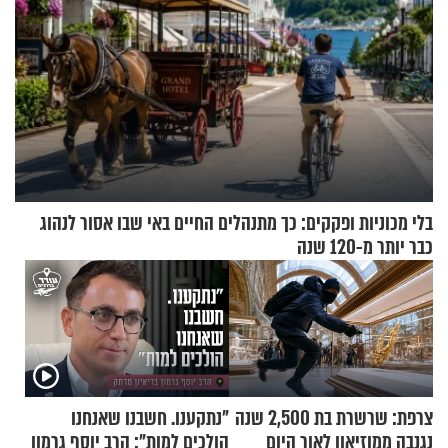
בלי מכוניות ופקקים: כך מתנהלים החיים באי שבו אסור לנהוג
כבר יותר מ-120 שנה
צרפת: שרשרת בת 2,500 שנה
"נתקענו. חשבנו שאנחנו
נגנבה ממוזיאון לאור היום
הולכים למות": הרב יוסף גרמון