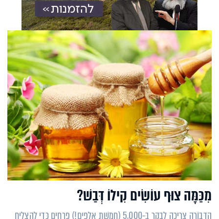
מִכַּמָּה צוּף עוֹשִׂים קִילוֹ דְּבַשׁ?
הַדְּבוֹרָה צְּרִיכָה לְבַקֵּר בְּ-5,000 (חֲמֵשֶׁת אֲלָפִים!) פְּרָחִים כְּדֵי לְהַצְלִיחַ