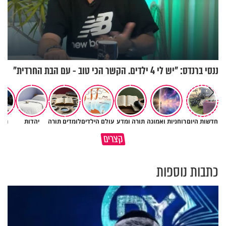
ננסי ברנדס: "יש לי 4 ילדים. הקשר הכי טוב - עם הבת החרדית"
חדשות היום
רוחניות ואמונה
תורה ומדע
עולם הילדים
לומדים תורה
יהדות
תרב
הבן שלך לא מרגיש כלום, אין לך
סגולה שתעזור לכם למתן את
קצרים
מה לטרוח - הרב ירון יצחקוב
הריבים בבית
כתבות נוספות