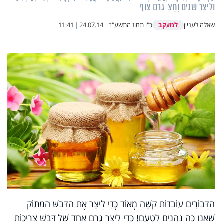
וּלְיַצֵּר שְׁנַיִם וָחֵצִי גְּרַם צוּף
למעקב
שאלה לעניין
כ"ו תמוז התשע"ד
|
24.07.14
|
11:41
הַדְּבוֹרִים עוֹבְדוֹת קָשֶׁה מְאוֹד כְּדֵי לְיַצֵּר אֶת הַדְּבַשׁ הַמָּתוֹק
שֶׁאָנוּ כֹּה נֶהֱנִים לִטְעֹם! כְּדֵי לְיַצֵּר גְּרָם אֶחָד שֶׁל דְּבַשׁ צְרִיכוֹת