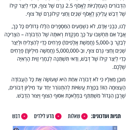
הַדְּבוֹרִים הָעַמְלָנִיּוֹת לֶאֱסֹף 2.5 גְּרָם שֶׁל צוּף, וּכְדֵי לְיַצֵּר קִילוֹ
שֶׁל דְּבַשׁ עֲלֵיהֶן לֶאֱסֹף שְׁנַיִם וָחֵצִי קִילוֹגְרָם שֶׁל צוּף.
לָנוּ, כִּבְנֵי אָדָם, לֹא נִשְׁמָעִים הַמִּסְפָּרִים הַלָּלוּ גְּדוֹלִים כָּל כָּךְ,
אֲבָל אִם תַּחְשְׁבוּ עַל כָּךְ מִנְּקֻדַּת רְאוּתָהּ שֶׁל הַדְּבוֹרָה – הַצְּרִיכָה
לְבַקֵּר בְּ-5,000 (חֲמֵשֶׁת אֲלָפִים!) פְּרָחִים כְּדֵי לְהַצְלִיחַ וּלְיַצֵּר
שְׁנַיִם וָחֵצִי גְּרַם צוּף, וּבַ-5,000,000 (חֲמִשָּׁה מִילְיוֹן!) פְּרָחִים
כְּדֵי לְיַצֵּר קִילוֹ שֶׁל דְּבַשׁ, וַדַּאי תִּשְׁתַּנֶּה לְגַמְרֵי זָוִית הָרְאִיָּה
שֶׁלָּכֶם.
מוּבָן מֵאֵלָיו כִּי לֹא דְּבוֹרָה אַחַת הִיא שֶׁעוֹשָׂה אֶת כָּל הָעֲבוֹדָה
הָעֲצוּמָה הַזּוֹ! בַּכַּוֶּרֶת עֲשׂוּיוֹת לְהִתְגּוֹרֵר יַחַד עַד מִילְיוֹן דְּבוֹרִים,
שֶׁרֻבָּן הַגָּדוֹל מִשְׁתַּתֵּף בִּמְלֶאכֶת אִסּוּף הַצּוּף וְיִצּוּר הַדְּבַשׁ.
תגיות ועדכונים:
שאלות
מדע לילדים
דבש
X