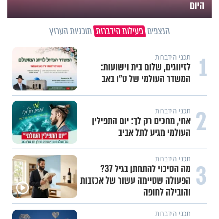
היום
הנצפים
פעילות הידברות
תוכניות הערוץ
1
תכני הידברות
לזיווגים, שלום בית וישועות:
המשדר העולמי של ט"ו באב
2
תכני הידברות
אחי, מחכים רק לך: יום התפילין
העולמי מגיע לתל אביב
תכני הידברות
3
מה הסיכוי להתחתן בגיל 37?
הפעולה שסיימה עשור של אכזבות
והובילה לחופה
תכני הידברות