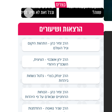
במבט לאחור - האם
איך ייתכן שיש אנשים
איך 
קצרים
התקופה הקשה הייתה
שיודעים שהתורה אמת,
הצלי
שווה?
ובכל זאת לא חיים לפיה?
ארבע
הרצאות ושיעורים
הרב זמיר כהן - התהוות היקום
וגיל העולם
הרב ירון אשכנזי - הציצית,
השכפ"ץ היהודי
הרב יצחק בצרי - גלגול נשמות
ביהדות
הרב זמיר כהן - הכוחות
הרוחניים שבאדם על פי היהדות
הרב שניר גואטה - ההזדמנות