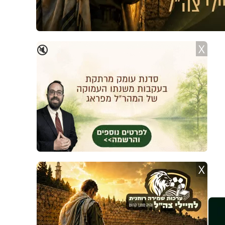
X
🔇
X