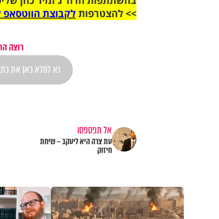
בהשתתפות הרה"ג זמיר כהן שליט
>> להצטרפות
לקבוצת הווטסאפ ל
רוצה הת
אל תפספסו
עת צרה היא ליעקב – שיחת
חיזוק