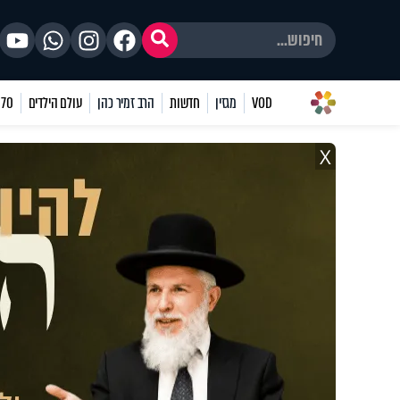
VOD
מגזין
חדשות
הרב זמיר כהן
עולם הילדים
70 שאלות
X