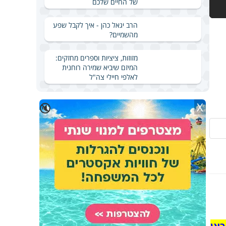
של החיים שלכם
הרב יגאל כהן - איך לקבל שפע
מהשמיים?
מזוזות, ציציות וספרים מחזקים:
המיזם שיביא שמירה רוחנית
לאלפי חיילי צה"ל
X
🔇