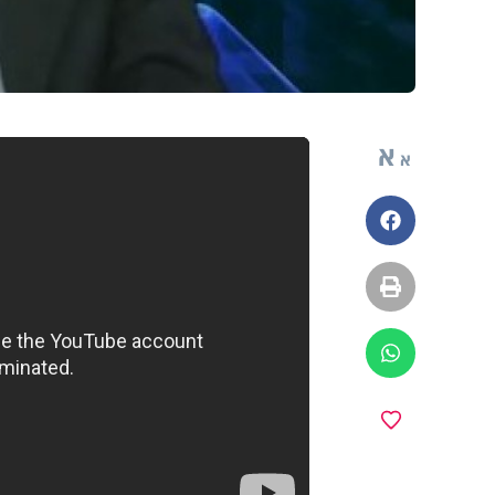
א
א
פייסבוק
הדפסה
ווטסאפ
מועדפים