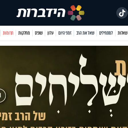
למתחילים
שאל את הרב
זמני היום
עלון
שופס
מחלקות
תרומות