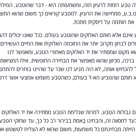
ילה טבע רומזת לרעיון הזה, ומשמעותה היא - דבר שהוטבע. המילה
.ב.ע, ממחישה את הרעיון. למטבע קוראים כך משום שהוא התוצ
את חותמה על דיסקית מתכת.
אינם אלא חותם האלוקים שהוטבע בעולם. ככל שאנו יכולים להבי
כולים לבחון מקרוב יותר את החוכמה האלוקית ואת החיים העשירים
א מקום שמסתיר את יד האלוקים מאחורי הטבע, ומאפשר לנו
ברכה, מכיוון שהוא מאפשר את הבחירה החופשית. אילו המציאות
 להכחיש אותה, לא היה מגיע לנו שכר על שהיינו בוחרים להתחב
אלא חותם שהטביע הא-ל בעולם, כשהטבע משמש אמצעי אשר דרכו
מהם גבולות הטבע. למרות שגלימת הטבע מסתירה את יד האלוקים
עד למסווה זה, והבחינו בָּאמת בבירור רב כל כך, עד שחוקי הטבע
לא הייתה מבחינתם כל משמעות, משום שהוא לא הצליח לטשטש את