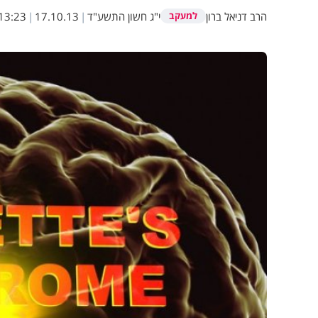
הרב דניאל ברון
י"ג חשון התשע"ד
|
17.10.13
|
13:23
למעקב