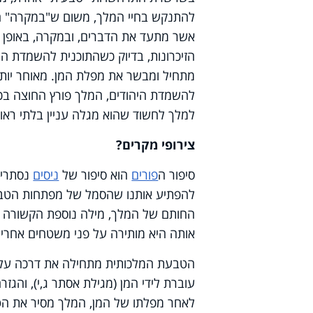
להתנקש בחיי המלך, משום ש"במקרה" הו
אשר מתעד את הדברים, ובמקרה, באופן 
הזיכרונות, בדיוק כשהתוכנית להשמדת ה
מתחיל ומבשר את מפלת המן. מאוחר יותר
להשמדת היהודים, המלך פורץ החוצה בכע
למלך לחשוד שהוא מגלה עניין בלתי ראוי 
צירופי מקרים?
סיפור ה
פורים
הוא סיפור של
ניסים
נסתרים
להפתיע אותנו שהסמל של מפתחות הטבע,
החותם של המלך, מילה נוספת הקשורה
אותה היא מותירה על פני משטחים אחרים
הטבעת המלכותית מתחילה את דרכה על א
עוברת לידי המן (מגילת אסתר ג,י), והגז
לאחר מפלתו של המן, המלך מסיר את הטבע