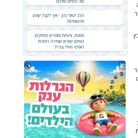
של החיים שלכם
ר
הרב יגאל כהן - איך לקבל שפע
מהשמיים?
ן
מזוזות, ציציות וספרים מחזקים:
המיזם שיביא שמירה רוחנית
לאלפי חיילי צה"ל
X
🔇
ר