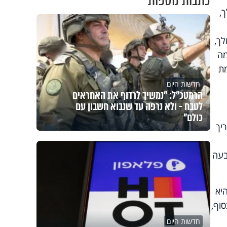
כתבות נוספות
,
לך,
מה
מת
חדשות היום
הרמטכ"ל: "נמשיך לרדוף את האחראים
לטבח - ולא נרפה עד שנבוא חשבון עם
כולם"
יך
בעה
יא
וף,
חדשות היום