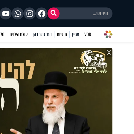
VOD
מגזין
חדשות
הרב זמיר כהן
עולם הילדים
70 שאלות
X