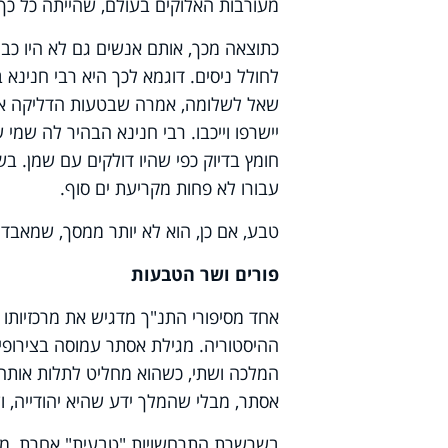
מעורבות האלוקים בעולם, שהייתה כל כך
כתוצאה מכך, אותם אנשים גם לא היו כבול
לחולל ניסים. דוגמא לכך היא רבי חנינא 
שאל לשלומה, אמרה שבטעות הדליקה את 
יישרפו וייכבו. רבי חנינא הבהיר לה שמי
חומץ בדיוק כפי שהיו דולקים עם שמן. בש
עבורו לא פחות מקריעת ים סוף.
טבע, אם כן, הוא לא יותר ממסך, שמאבד
פורים ושר הטבעות
אחד מסיפורי התנ"ך מדגיש את מרכזיות
ההיסטוריה.
מגילת אסתר
עמוסה בצירופי 
המלכה ושתי, כשהוא מחליט לתלות אותה 
אסתר, מבלי שהמלך ידע שהיא יהודייה,
בשרשרת התרחשויות "טבעית" אחרת, מרד