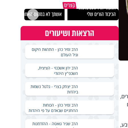
קצרים
הגעתי לגיל 108 בזכות
נבחר
הכיבוד הורים שלי
אשתך לא במקום האחרון
ישרא
הרצאות ושיעורים
הרב זמיר כהן - התהוות היקום
וגיל העולם
הרב ירון אשכנזי - הציצית,
השכפ"ץ היהודי
הרב יצחק בצרי - גלגול נשמות
ביהדות
ים,
הרב זמיר כהן - הכוחות
הרוחניים שבאדם על פי היהדות
הרב שניר גואטה - ההזדמנות
בע,