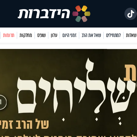
למתחילים
שאל את הרב
זמני היום
עלון
שופס
מחלקות
תרומות