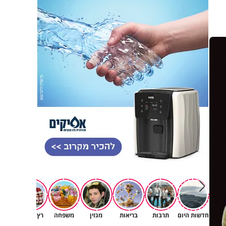
חדשות היום
תרבות
בריאות
מגזין
משפחה
רץ ברשת
עולם ה