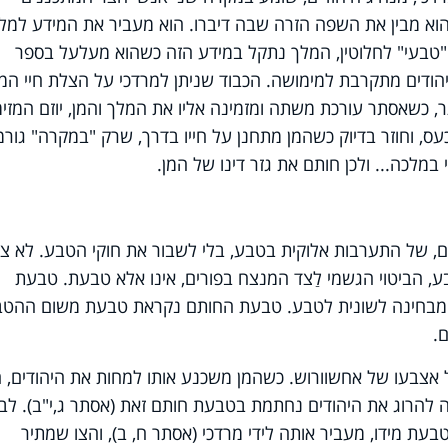
א מבין את השפה הזרה שבה דיברו. הוא מעביר את המידע למלך
"טבעי" לחלוטין, המלך נתקל במידע הזה כשהוא מעלעל בספר
יהודים מתקרבת למימושה. הכבוד שניתן למרדכי על הצלת חיי המ
, כשאסתר עורכת משתה ומזמינה אליו את המלך והמן, יוזם המזי
ס, וחוזר בדיוק כשהמן מתחנן על חייו בדרך, שרק "במקרה" גור
במלכה... ולכן חותם את גזר דינו של המן.
, של התערבות אלוקית בטבע, בלי לשבור את חוקי הטבע. לא צר
 הביטוי הגשמי לַצד המנצח בפורים, אינו אלא טבעת. טבעת
 מבחינה לשונית לטבע. טבעת החותם נקראת טבעת משום ההט
.
צבעו של אחשוורוש. כשהמן משכנע אותו למחות את היהודים, ה
רה להרוג את היהודים נחתמת בטבעת חותם זאת (אסתר ג,י"ב). לבס
ת מידו, מעביר אותה לידי מרדכי (אסתר ח, ב), והצו שמתיר