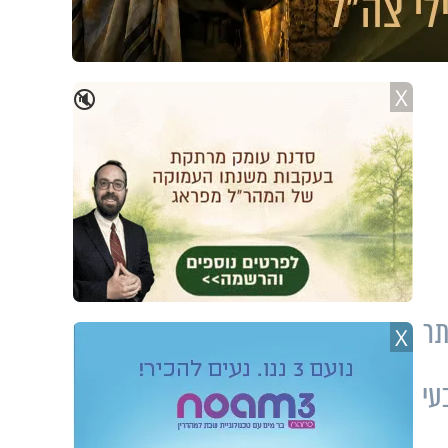
X
🔇
תר
X
עי