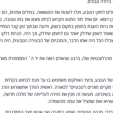
 ברורה עבורם.
ים לחוקי הטבע, ויכלו לשנות את המשוואה. במילים אחרות, הם יכ
בן-דוסא. יום אחד חזר התנא הקדוש לביתו ומצא את בתו עצובה. 
נרות השבת בחומץ במקום בשמן, וידעה שבתוך זמן קצר הפתיל
 שאמר לשמן שידלק יאמר גם לחומץ שידלק, וכך היה. הנרות דלקו 
בילו הכל היה אותו הדבר, והמכניזם של הבעירה הטבעית, היה ניס
 מהרלוונטיות שלו, ברגע שהאדם רואה את יד ה´ המסתתרת מאחור
ו של הטבע, וכיצד האלוקים משתמש בו על מנת לבחוש בקלחת
מקרים מוזרים ו"טבעיים" לכאורה. ראשית המלך אחשוורוש הורג 
בשיכרונו. מעשה זה מכין את הזירה לעלייתה של מלכה חדשה,
 ושהיא זאת שתציל את עמה מהשמדה.
כי, מנהיג היהודים, שומע במקרה שני אנשי חצר המתכננים