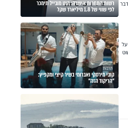
רשות התחרות אישרה: הוט מובייל תימכר
דבר
לפי שווי של 1.8 מיליארד שקל
על
וט
תרבות
קובי מירסקי ואברומי בשיר קיצי ומקפיץ:
"הריקוד הזה"