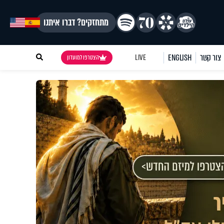
מתחזקים? דברו איתנו
צור קשר
ENGLISH
LIVE
הצטרפו למועדון