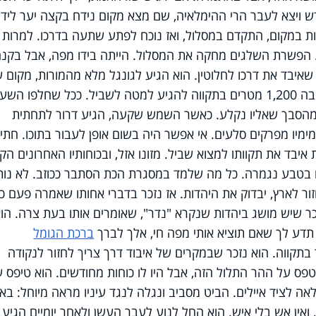
ודש ויצא לעבר הרי ההימלאיה, שם מצא מקום נידח בקצה יער ליד 
ת במקום, התקדם במסלול, ואז נוכח לפתע שתעה בדרכו. למרות
ו. הפשרת השלגים מחקה את המסלול. הייתה בידו מפה, אבל בקנ
שאיבד את דרכו לחלוטין.
הוא הגיע לגונגל מלא מהמורות, מקום 
עוברים בו בני אדם. ירד במדרון תלול מגובה 1,200 מטרים בתקווה להגיע למטה לשביל. ככל שחלפו הש
מהסבך שאליו נקלע.
כאשר השמש שקעה, הגיע דרור לתחתית
מיו מפרקים סלעים. אי אפשר היה בשום אופן לעבור בתוכו. חתי
יבד את תקוותו למצוא שביל. מזונו אזל, ובכוחותיו האחרונים הק
 בטבע נגמרה. כל מה שלמד במסגרת הכת הסתבר ככוזב. לא נות
 לארץ, יבדוק את היהדות. אז נזכר בדברי אחותו שאמרה פעם כי
זכר שיש מושג ביהדות שנקרא "נדר", שאומרים אותו בעת צרה. הו
 תדע לך שאם תוציא אותי מפה חי, אלך לברך
ברכת הגומל
בתקווה. הוא נזכר שבמקרים של איבוד דרך צריך לחזור לנקודה
פס על ההר התלול הזה, אבל היו לו כוחות מחודשים. הוא טיפס ע
ה לציד איילים. הביט מסביב ונגלה לנגד עיניו מראה מיוחל: ב
 ואין אש בלי איש. הוא החל לנוע לעבר העשן ולאחר יומיים הגיע