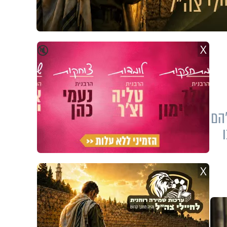
X
🔇
"הם
X