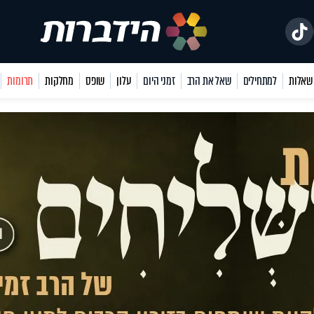
למתחילים
שאל את הרב
זמני היום
עלון
שופס
מחלקות
תרומות