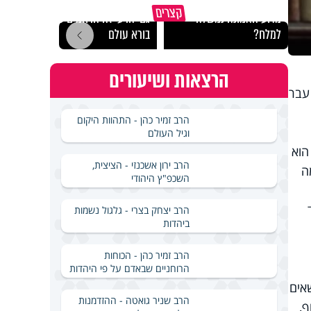
קצרים
מדוע האמונה נמשלה
גם ׳הרע׳ זה הרחמים של
האם מ
למלח?
בורא עולם
בשבת
הרצאות ושיעורים
עבר
הרב זמיר כהן - התהוות היקום
וגיל העולם
הוא
הרב ירון אשכנזי - הציצית,
ה
השכפ"ץ היהודי
הרב יצחק בצרי - גלגול נשמות
ביהדות
הרב זמיר כהן - הכוחות
הרוחניים שבאדם על פי היהדות
אים
הרב שניר גואטה - ההזדמנות
ף,