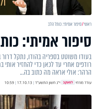
ראשי
סיפור אמיתי: כותל הלב
סיפור אמיתי: כות
בעודו משוטט בספריה בהודו, נתקל דרור 
רודפים אחרי עד לכאן כדי להחזיר אותי ב
הרהר: אולי אראה מה כתוב בה...
עודד מזרחי
י"ג חשון התשע"ד
|
17.10.13
|
10:59
למעקב