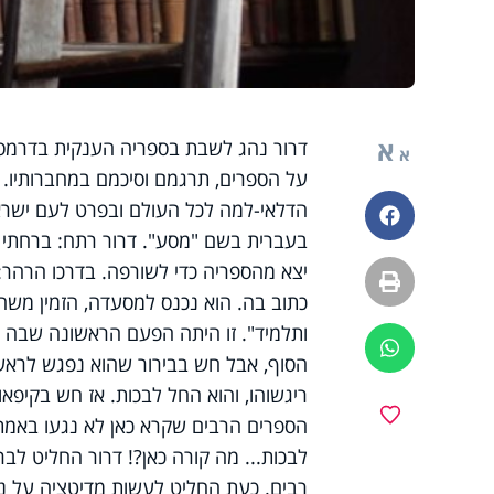
א
דרור נהג לשבת בספריה הענקית בדרמסל
א
על הספרים, תרגמם וסיכמם במחברותיו. 
הדלאי-למה לכל העולם ובפרט לעם ישר
פייסבוק
בעברית בשם "מסע". דרור רתח: ברחתי מי
יצא מהספריה כדי לשורפה. בדרכו הרהר:
הדפסה
כתוב בה.
הוא נכנס למסעדה, הזמין משה
ותלמיד". זו היתה הפעם הראשונה שבה הת
ווטסאפ
הסוף, אבל חש בבירור שהוא נפגש לראשו
ריגשוהו, והוא החל לבכות.
אז חש בקיפאו
מועדפים
הספרים הרבים שקרא כאן לא נגעו באמת 
לבכות... מה קורה כאן?!
דרור החליט לבר
רבים. כעת החליט לעשות מדיטציה על נו