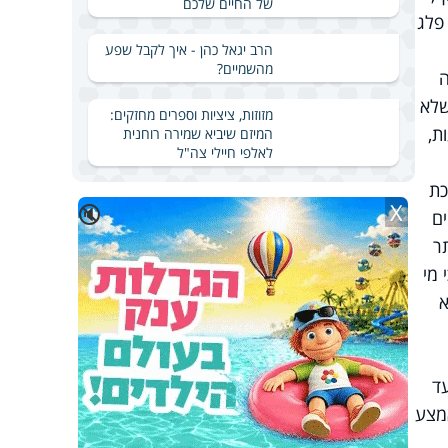
של החיים שלכם
פלג
הרב יגאל כהן - איך לקבל שפע
מהשמיים?
ה
שלא
מזוזות, ציציות וספרים מחזקים:
עות,
המיזם שיביא שמירה רוחנית
לאלפי חיילי צה"ל
כת
X
🔇
ים
ר
 מי
א
ד
אמצע