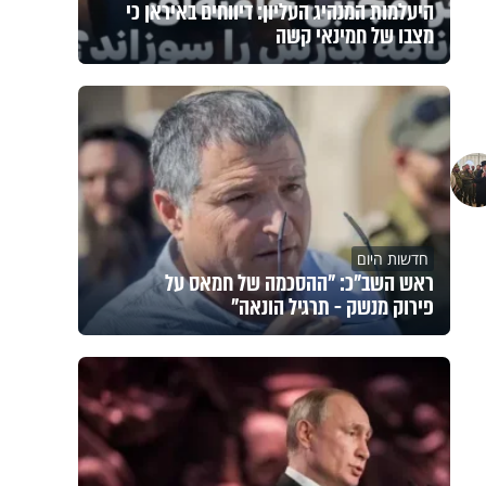
היעלמות המנהיג העליון: דיווחים באיראן כי
מצבו של חמינאי קשה
חדשות היום
ראש השב"כ: "ההסכמה של חמאס על
פירוק מנשק - תרגיל הונאה"