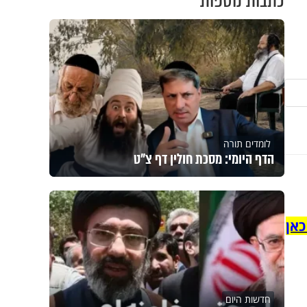
כתבות נוספות
לומדים תורה
הדף היומי: מסכת חולין דף צ"ט
כאן
חדשות היום