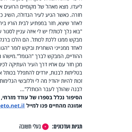
ליעדו. מצא מאהל של מקומיים הרועים את
חזרה. כאשר הגיע לעיר הגדולה, השיג כ
לאחר שיצא, חזר במפתיע לבית הוריו בירו
"בוא נלך לכותל! יש לי איזה עניין לסגור 
מבקש ממנו ללכת לכותל. הם הלכו ברגל 
לאחד ממנייני השחרית וביקש לומר "הג
ההודיים, המבקש לברך "הגומל".
מישהו נ
מכן חזר עם אחיו דרך העיר העתיקה לכיוו
בטליתות לבנות, יורדים להתפלל בכותל א
זכות להיות יהודי! מה לי וללובשי הגלימו
לבנה שהולך לעבר הכותל?"...
הסיפור נכלל בספרו של עודד מזרחי, 
אמונה מהחיים פנו למייל
to.net.il
תגיות ועדכונים:
בעלי תשובה