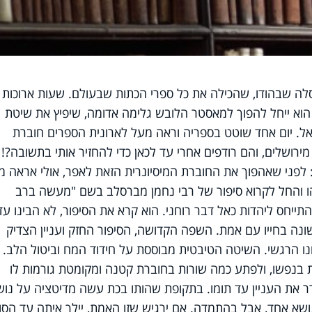
ה שבהודו, שהכילה את כל ספרי הכתות שבעולם. שעות ארוכות 
הוא ייחל להפוך למאסטר הלובש גלימה אדומה, שיפיץ את שיטת
אל.
יום אחד שוטט בספריה וראה מעל לארונית הספרים חוברת
רושלים, והם רודפים אחרי עד לכאן כדי להחזיר אותי בתשובה?! 
 לפני שאהפוך את החוברת המיסיונרית הזאת לאפר, אולי אראה מ
ו והחל לקרוא סיפור של רבי נחמן מברסלב בשם "מעשה ברב
ייחס ליהדות כאל דבר רוחני. הוא קרא את הסיפור, לא הבינו עד
נה בחייו עם אמת. השפה הקדושה, הסיפור החזק ועניין הצדיק
נו הרגשי. השיטה הטיבטית מבוססת על חידוד המח וביטול הלב.
בנפשו, ולפתע כמה שורות בחוברת קטנה ומקומטת גורמות לו
ר את העניין עד תומו. בתקופת שהותו בכת עשה מדיטציה על נוש
שא אחד, אבל בהתמדה. אם ירגיש שזו האמת, יילך איתה עד הסו