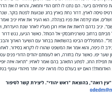
 פרותיהם ביער. הם נתנו לו לחם הודי וחמאה, והראו לו את הדר
רטיס טיסה לארץ.
דרור נחת בארץ בחג שבועות לפנות בוקר. שנה
שלים. אמו קידמה את פניו בצהלה. הוא העיר את אחיו יניב ואמר ל
שם".
יניב נדהם לראות את אחיו רוכן מעליו לאחר שנת היעדרות, וע
מביתם ברחוב טשרניחובסקי אל הכותל. כאשר הגיעו, נגש דרור
ומל". המתפללים הביטו בהשתאות בבחור עם השיער הארוך והבגד
ידב לו כיפה, והוא אמר את המשפט שהורו לו לקרוא בסידור. לאחר
ן שער יפו. כאשר עלו בחזרה, ראו לעומתם יהודים הדורי פנים עטו
ת תפילת החג. לפתע התאהב בהם ואמר לאחיו: "תראה איזה יופי! 
ת האדומות?! האם יש בעולם כולו מראה יפה יותר מיהודי עטוף בטל
"
עין רואה
", בהוצאת "ראש יהודי". ליצירת קשר לסיפור
odedm@ne