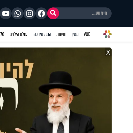
VOD
מגזין
חדשות
הרב זמיר כהן
עולם הילדים
70 שאלות
X