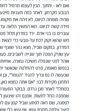
ואם לאו - יחתוך. הכין לעצמו תרמיל לח
הנובע מקרחון.
לאחר כמה תעניות מייגעו
שהיה מומחה לניווט, לא זיהה את מיקומ
מידה קשה לניווט. הוא המשיך הלאה עד 
חש שהוא זקוק לכח על-טבעי כדי לצאת 
המדרון. במקום שביל, מצא נהר שוצף שמי
עץ שזרק הפכה תוך שנייה לשביבים. כעת א
אוהל לפני שנפלה חשיכה גמורה.
אחיזתו
בנפשו מאומה, פרט להחלטה שכאשר יחזור
שנעשה לו נס צריך להגיד "הגומל", וכן 
התחנן מקירות לבו: "אם אתה נמצא כאן,
בכותל!"
לאחר מכן נרדם. בבוקר התעורר 
שממנה החל לתעות. אמנם זהו שיגעון לט
לפסגה, שם ראה לפתע שביל קטן עם לולא
היער עלתה תמרת עשן.
אין עשן בלי אש,