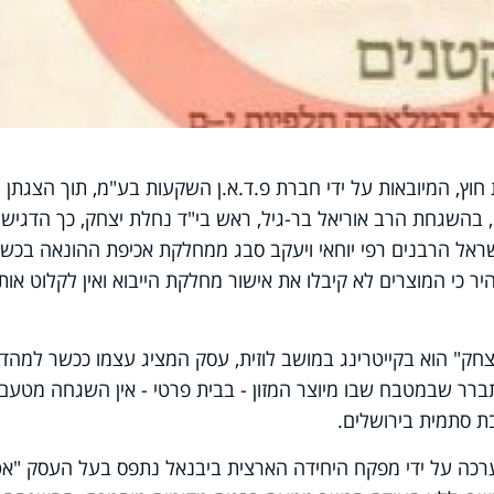
חוץ, המיובאות על ידי חברת פ.ד.א.ן השקעות בע"מ, תוך הצגתן
 בהשגחת הרב אוריאל בר-גיל, ראש בי"ד נחלת יצחק, כך הדגישו
ראל הרבנים רפי יוחאי ויעקב סבג ממחלקת אכיפת ההונאה בכשר
כי המוצרים לא קיבלו את אישור מחלקת הייבוא ואין לקלוט אות
חק" הוא בקייטרינג במושב לוזית, עסק המציג עצמו ככשר למהדר
ברר שבמטבח שבו מיוצר המזון - בבית פרטי - אין השגחה מטעם
ת סתמית בירושלים.
נערכה על ידי מפקח היחידה הארצית ביבנאל נתפס בעל העסק "אט