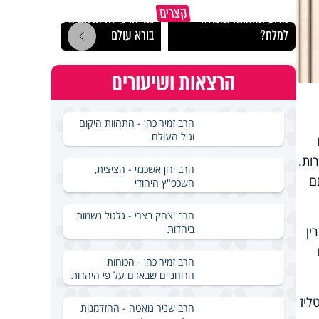
קצרים
מדוע האמונה נמשלה
גם ׳הרע׳ זה הרחמים של
האם מ
למלח?
בורא עולם
בשבת
הרצאות ושיעורים
הרב זמיר כהן - התהוות היקום
וגיל העולם
ות.
הרב ירון אשכנזי - הציצית,
ם
השכפ"ץ היהודי
הרב יצחק בצרי - גלגול נשמות
ביהדות
ין
הרב זמיר כהן - הכוחות
הרוחניים שבאדם על פי היהדות
ליז
הרב שניר גואטה - ההזדמנות