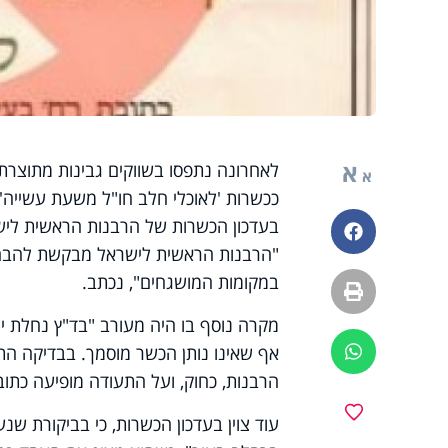
א
לאחרונה נתפסו בשווקים גבינות מתוצרת 
א
ככשרות 'לאוכלי חלב חו"ל משעת עשייה',
בעדכון הכשרות של הרבנות הראשית ליש
פייסבוק
"הרבנות הראשית לישראל מבקשת להבהיר 
במקומות המושגחים", נכתב.
הדפסה
מקרה נוסף בו היה מעורב "בד"ץ נחלת יצ
אף שאינו נותן הכשר מוסמך. בבדיקה הת
ווטסאפ
הרבנות, כחוק, ועל התעודה מופיעה כתוב
מועדפים
עוד צוין בעדכון הכשרות, כי בביקורת ש