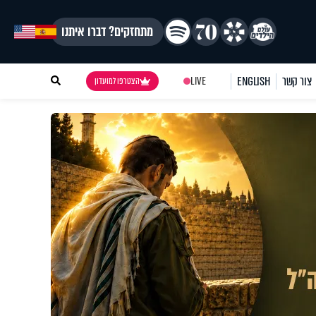
מתחזקים? דברו איתנו
צור קשר
ENGLISH
LIVE
הצטרפו למועדון