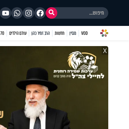
VOD
מגזין
חדשות
הרב זמיר כהן
עולם הילדים
70 שאלות
X