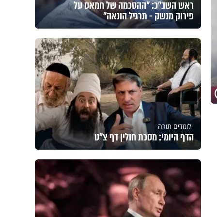
ראש השב"כ: "ההסכמה של חמאס על
פירוק מנשק - תרגיל הונאה"
לומדים תורה
הדף היומי: מסכת חולין דף צ"ט