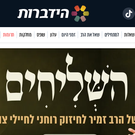
למתחילים
שאל את הרב
זמני היום
עלון
שופס
מחלקות
תרומות