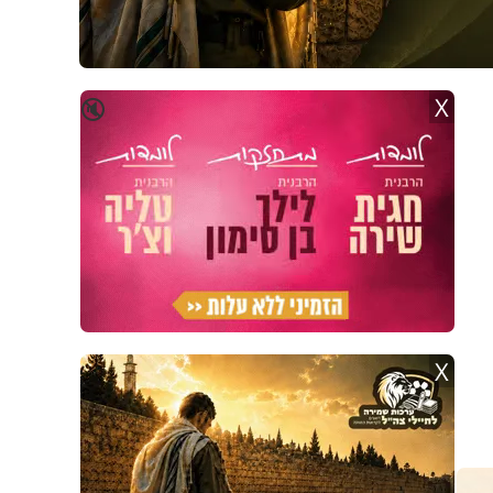
X
🔇
X