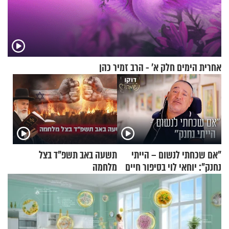
אחרית הימים חלק א’ - הרב זמיר כהן
"אם שכחתי לנשום – הייתי
תשעה באב תשפ"ד בצל
נחנק": יוחאי לוי בסיפור חיים
מלחמה
מעורר השראה