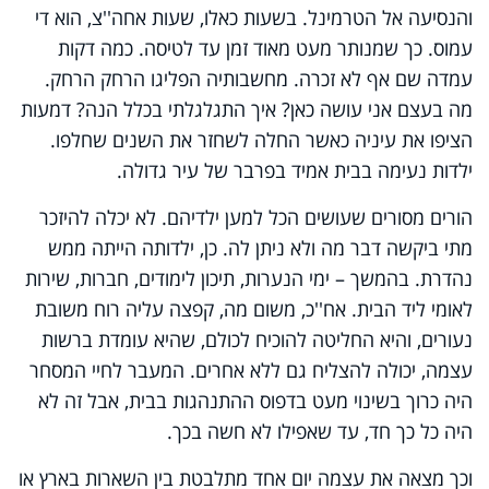
והנסיעה אל הטרמינל. בשעות כאלו, שעות אחה''צ, הוא די
עמוס. כך שמנותר מעט מאוד זמן עד לטיסה. כמה דקות
עמדה שם אף לא זכרה. מחשבותיה הפליגו הרחק הרחק.
מה בעצם אני עושה כאן? איך התגלגלתי בכלל הנה? דמעות
הציפו את עיניה כאשר החלה לשחזר את השנים שחלפו.
ילדות נעימה בבית אמיד בפרבר של עיר גדולה.
הורים מסורים שעושים הכל למען ילדיהם. לא יכלה להיזכר
מתי ביקשה דבר מה ולא ניתן לה. כן, ילדותה הייתה ממש
נהדרת. בהמשך – ימי הנערות, תיכון לימודים, חברות, שירות
לאומי ליד הבית. אח''כ, משום מה, קפצה עליה רוח משובת
נעורים, והיא החליטה להוכיח לכולם, שהיא עומדת ברשות
עצמה, יכולה להצליח גם ללא אחרים. המעבר לחיי המסחר
היה כרוך בשינוי מעט בדפוס ההתנהגות בבית, אבל זה לא
היה כל כך חד, עד שאפילו לא חשה בכך.
וכך מצאה את עצמה יום אחד מתלבטת בין השארות בארץ או