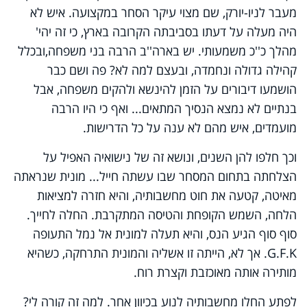
מעבר לניו-יורק, שם מצוי עיקר הסחר במקצועה. איש לא
היה מעלה על דעתו בסביבתה הקרובה בארץ, כי זה יהי'
מהלך כ''כ משמעותי. יש בארה''ב הרבה בני משפחה,ובכלל
קהילה גדולה ונחמדה, ובעצם למה לא? פה ושם כבר
הושמעו דיבורים על הזמן להינשא ולהקים משפחה, אבל
בנתיים לא נמצא הנסיך המתאים... ואף כי היו הרבה
מועמדים, איש מהם לא ענה על כל הדרישות.
וכך חלפו להן השנים, ונושא זה של נישואיה האפיל על
הצלחתה בתחום המסחר שבו עשתה חייל... מונית שנראתה
מאיטה, קטעה את חוט מחשבותיה, והיא חזרה למציאות
הלחה, השמש הקופחת והטיסה המתקרבת. החלה לחייך.
סוף סוף הגיע הנס, והיא תעלה למונית אל נמל התעופה
G.F.K
. אך לא, הייתה זו אשליה והמונית התרחקה, כשהיא
מותירה אותה מאוכזבת וקצרת רוח.
לפתע החלו מחשבותיה לנוע בכיוון אחר. למה זה קורה לי?