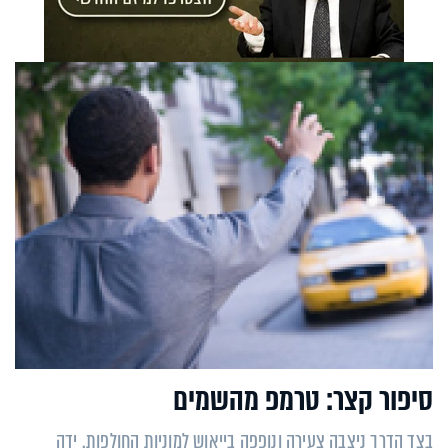
סיפור קצר: טרמפ מהשמים
בצד הדרך ניצבה צעירה ונופפה בייאוש למוניות החולפות. ידה