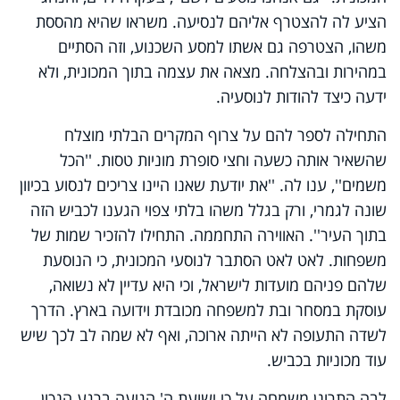
הציע לה להצטרף אליהם לנסיעה. משראו שהיא מהססת
משהו, הצטרפה גם אשתו למסע השכנוע, וזה הסתיים
במהירות ובהצלחה. מצאה את עצמה בתוך המכונית, ולא
ידעה כיצד להודות לנוסעיה.
התחילה לספר להם על צרוף המקרים הבלתי מוצלח
שהשאיר אותה כשעה וחצי סופרת מוניות טסות. ''הכל
משמים'', ענו לה. ''את יודעת שאנו היינו צריכים לנסוע בכיוון
שונה לגמרי, ורק בגלל משהו בלתי צפוי הגענו לכביש הזה
בתוך העיר''. האווירה התחממה. התחילו להזכיר שמות של
משפחות. לאט לאט הסתבר לנוסעי המכונית, כי הנוסעת
שלהם פניהם מועדות לישראל, וכי היא עדיין לא נשואה,
עוסקת במסחר ובת למשפחה מכובדת וידועה בארץ. הדרך
לשדה התעופה לא הייתה ארוכה, ואף לא שמה לב לכך שיש
עוד מכוניות בכביש.
לבה התרונן משמחה על כי ישועת ה' הגיעה ברגע הנכון.