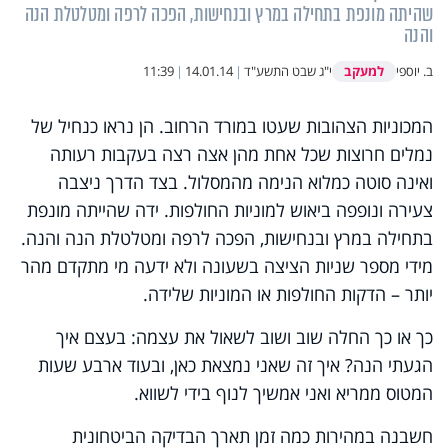
שהיתה מונפת בתחילה במרץ ובנחישות, הפכה לרפה ומטלטלת הנה
והנה
למעקב
ב. יוספי
י"ג שבט התשע"ד
|
14.01.14
|
11:39
המכוניות הצהובות שעטו במורד הרחוב. הן נראו כנחיל של
נמלים חרוצות שכל אחת מהן אצה רצה בעקבות רעותה
ואינה סוטה כמלוא הנימה מהמסלול. בצד הדרך ניצבה
צעירה ונופפה ביאוש למוניות החולפות. ידה שהייתה מונפת
בתחילה במרץ ובנחישות, הפכה לרפה ומטלטלת הנה והנה.
מידי מספר שניות הציצה בשעונה ולא ידעה מי מתקדם מהר
יותר – הדקות החולפות או המוניות שלידה.
כך או כך החלה שוב ושוב לשאול את עצמה: בעצם איך
הגעתי הנה? איך זה שאני נמצאת כאן, ובעוד ארבע שעות
המטוס ממריא ואני אמשיך לנוף בידי לשווא.
חשבנה במהירות כמה זמן תארך הבדיקה הביטחונית