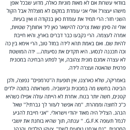
בוודאי עשרות אם לא מאות מוניות כאלה, מדוע שבכל אופן
מישהו יעצור? אולי אני עומדת במקום לא מוצלח? אבל הקול
השני חזר: הרי תמיד את עומדת כאן בנקודה זו ואין בעיות.
אולי זה סימן שאת צריכה להישאר כאן ליד אחותך? שטויות,
אמרה לעצמה. הרי נקבעו כבר דברים בארץ, והיא חייבת
להיות שם. ואם באמת תהא לידה במזל טוב, הרי אימא בין כה
וכה תכננה לנסוע. היא תקדים את נסיעתה... ידה המושטת
לא עצרה אמנם מונית צהובה, אך לפתע הבחינה במכונית
פרטית שהאטה ועצרה לידה.
באמריקה, שלא כארצנו, אין תופעת ה''טרמפים'' נפוצה, ולכן
הביטה בחשש מה במכונית וביושביה. משראתה בתוכה ילדים
קטנים, חשה יותר בנוח. אחרת לא הייתה עולה אפילו כשהיא
כ''כ לחוצה וממהרת. ''מה אפשר לעזור לך גברתי?'' שאל
הנהג. הצליל היה מאוד יהודי וישראלי. ''אני חייבת להגיע
לנמל תעופה
G.F.K
. '' ענתה, תוך שהיא בוחנת את יושבי
המכונית. ''גם אנחנו נוסעים לשם'', צעקו הילדים, והנהג