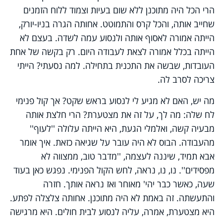
הרי הכל היה מתוכנן ללא שום בעיות וצמוד ללוח הזמנים
שחייב אותה, והכל קרס והתמוטט. אחותה הגרה בניו-יורק,
הייתה אמורה לאסוף אותה ולנסוע עמה לשדה. בעצם לא
הייתה בכלל אמורה לצאת לעבודה היום. רק בקשה של אחת
העובדות, שבשה את התכנית בתחילה. למה נסעתי? הייתי
צריכה לסרב לה.
מה יש, האם לא מגיע לי לנסוע בראש שקט? אך קול פנימי
לח שלה: מה לך, על זה את מצטערת? הרי חלצת אותה
מבעיה קשה, ואלמלי הגעת, היא הייתה עלולה ''לעוף''
מהעבודה. הבוס לא היה עובר על שגיאה כזאת. איך אומר
אבא תמיד, שיננה לעצמה, ''מדבר טוב, ממצווה לא
מפסידים''. נו, נו, נראה, לחש הקול הפנימי. נפגש כאן בעוד
שעה, כאשר כבר יהי' מאוחר ואז נראה אותך. חזרה
והתעשתה. זה באמת לא היה מתוכנן. אחותה צלצלה לפתע.
היא מצטערת, אמרה, עליה לנסוע לבית חולים. היא מרגישה