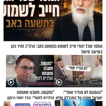
המסר שכל יהודי חייב לשמוע בתשעה באב: הרה"ג זמיר כהן
בשיעור מיוחד
"הגמגום לא מגדיר אותי":
"נתקענו. חשבנו שאנחנו
ישראל שטרן על המגבלה שלא
הולכים למות": הרב יוסף גרמון
X
עוצרת אותו
בריאיון מרתק