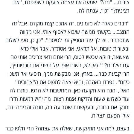
צירים... ''מה?'' שמעה את עצמה צועקת לשפופרת, ''את
רצינית?'' ''כן'', ענתה לה.
''דברים כאלה לא מזמינים. זה אמנם קצת מוקדם, אבל זה
המצב... בקשתי ממשה שיבוא לאסוף אותי. אני מקווה
שתסתדרי. יש לך עוד מספיק זמן לטיסה''. ''כן, כן, סעי לשלום
ובשורות טובות. אל תדאגי, אני אסתדר. אבל אולי כדאי
שאשאר, דווקא עכשיו לטוס, הרי אתם ודאי צריכים אותי פה
עם הילדים?'' ''לא, לא, בשום אופן על תשני את תוכניותייך,
הרי קבעת כבר... בארץ, אני מבקשת ממך, תיסעי ואל תשני
כלום''. נפרדו באהבה, והיא יצאה לתפוס את ה''צהובים''
האלו, והנה היא תקועה כאן. המחשבות לא הרפו. נותרו לה
עוד כשלוש שעות והדקות אצות רצות. מה יהי? דמעות חזרו
וחנקו את גרונה, ובעקשנות שטבועה בה, חזרה והרימה ידה,
אולי הפעם תצליח.
בעצם, למה אני מתעקשת, שאלה את עצמה? הרי חלפו כבר