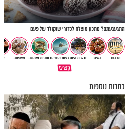
התגעגעתם? מתכון מוצלח לכדורי שוקולד של פעם
תרבות
נשים
חדשות היום
דעות וטורים
רוחניות ואמונה
משפחה
יהד
גם ׳הרע׳ זה הרחמים של בורא
קצרים
מדוע האמונה נמשלה למלח?
עולם
כתבות נוספות