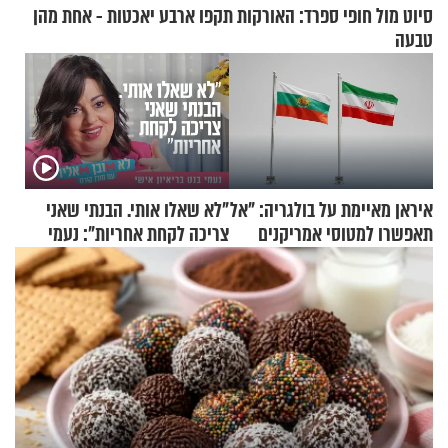
סיוט מול חופי ספרד: האורקות תקפו ארבע יאכטות - אחת מהן
טבעה
איראן מאיימת על בולגריה: "אל
"לא שאלו אותי. הבנתי שאני
תאפשרו למטוסי אמריקנים
צריכה לקחת אחריות": נעמי
להמריא מהשטח שלכם"
בנט בריאיון אישי