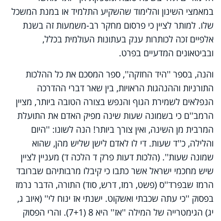
במאמצי השינון והלימוד שהשקיע התלמיד או במנת המשכל
שלו. למותר לציין כי פרסום מחקר רב-משמעות זה בשנת
אלפיים זכה לכותרות ענק בעתונות העולמית בכלל,
ובביטאונים המדעיים בפרט.
והנה, בספר ''היד החזקה'', ספר המסכם את כל ההלכות
התורניות וההנהגות הראויות, בין שאר דברי ההדרכה
הנפלאים לשמירת הגוף והנפש בצורה הטובה ביותר, מציין
הרמב''ם כי בשמונה שעות שינה מפיק האדם את התועלת
המרבית מן השינה, ואין צורך ביותר! הנה לשונו: ''היום
והלילה, כ''ד שעות. די לו לאדם לישן שליש מהן, שהוא
שמונה שעות''. (הלכות דעות פרק ד הלכה ד) מעניין לציין
שיש מחכמי ישראל אשר כתבו כי קיבלו מרבותיהם שברובד
הרמז שבפרד''ס (פשט, רמז, דרש, סוד) התורה, הדבר נרמז
בפסוק ''כי עתה שכבתי ואשקוט. ישנתי אז ינוח לי'' (איוב ג,
יג) הגימטרייה של המילה ''אז'' היא 8 (7+1). והרי הפסוק