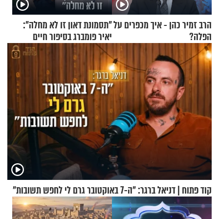
הרב זמיר כהן - איך מכפרים על
"תסמונת דאון זו לא מחלה":
הפלה?
יאיר פומברג בסיפור חיים
מעורר השראה
קוד פתוח | דניאל ברגר: "ה-7 באוקטובר גרם לי לחפש תשובות"