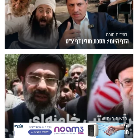
לומדים תורה
הדף היומי: מסכת חולין דף צ"ט
חדשות היום
היעלמות המנהיג העליון: דיווחים באיראן כי מצבו של
X
חמינאי קשה