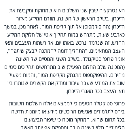
האינטרקציה שבין שני השלבים היא שמחזקת ומקבעת את
הזיכרון. בשלב הראשון של השינה, מוזרם המידע מאזור
הזיכרון (ההיפוקמפוס) אל תוך קליפת המוח. לאחר מכן, במשך
כארבע שעות, מתרחש במוח תהליך איטי של חלוקת המידע
החדש, זה שנלמד ונרכש באותו יום, אל רשתות העצבים ותאי
העצב המתאימים. ''התהליך דומה להמתנה לבצק שיתפח'',
אומר פרופ' סטיקגולד. בשלב השני והמסיים של השינה
(המכונה שלב החלום הפעיל) שוב מתרחשים תהליכים כימיים
מהירים. ההיפוקמפוס מתנתק מקליפת המוח, והמוח מפעיל
שוב את המידע שעבר עיבוד ומחזק את הקשרים שנותרו בין
תאי העצב בכל מאגרי הזיכרון.
פרופ' סטיקגולד הטעים כי לממצאים אלה השלכות חשובות
ביחס לתלמידים ואנשים הרוכשים מידע או מיומנות חדשה
בכל תחום שהוא. המחקר מוכיח כי שיפור הביצועים
הלימודיים תלוי בשינה טובה ומספקת אף יותר מאשר