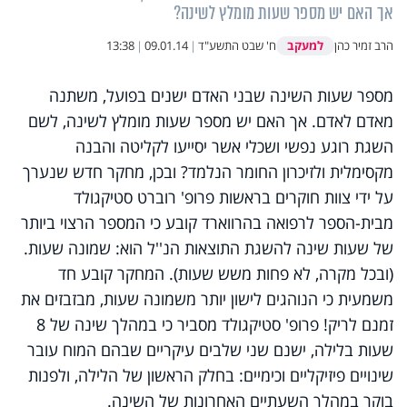
אך האם יש מספר שעות מומלץ לשינה?
למעקב
הרב זמיר כהן
ח' שבט התשע"ד
|
09.01.14
|
13:38
מספר שעות השינה שבני האדם ישנים בפועל, משתנה
מאדם לאדם. אך האם יש מספר שעות מומלץ לשינה, לשם
השגת רוגע נפשי ושכלי אשר יסייעו לקליטה והבנה
מקסימלית ולזיכרון החומר הנלמד? ובכן, מחקר חדש שנערך
על ידי צוות חוקרים בראשות פרופ' רוברט סטיקגולד
מבית-הספר לרפואה בהרווארד קובע כי המספר הרצוי ביותר
של שעות שינה להשגת התוצאות הנ''ל הוא: שמונה שעות.
(ובכל מקרה, לא פחות משש שעות). המחקר קובע חד
משמעית כי הנוהגים לישון יותר משמונה שעות, מבזבזים את
זמנם לריק! פרופ' סטיקגולד מסביר כי במהלך שינה של 8
שעות בלילה, ישנם שני שלבים עיקריים שבהם המוח עובר
שינויים פיזיקליים וכימיים: בחלק הראשון של הלילה, ולפנות
בוקר במהלך השעתיים האחרונות של השינה.