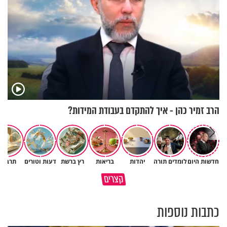
הרב זמיר כהן - איך להתקדם בעבודת המידות?
חדשות היום
לומדים תורה
יהדות
בריאות
רץ ברשת
דעות וטורים
תרבות
הבן שלך לא מרגיש כלום, אין לך
סגולה שתעזור לכם למתן את
קצרים
מה לטרוח - הרב ירון יצחקוב
הריבים בבית
כתבות נוספות