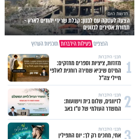
חדשות היום
הצעה לעסקה עם לבנון: קבלת שרידי יהודים לארץ -
תמורת אסירים לבנונים
הנצפים
פעילות הידברות
תוכניות הערוץ
תכני הידברות
1
מזוזות, ציציות וספרים מחזקים:
המיזם שיביא שמירה רוחנית לאלפי
חיילי צה"ל
2
תכני הידברות
לזיווגים, שלום בית וישועות:
המשדר העולמי של ט"ו באב
3
תכני הידברות
אחי, מחכים רק לך: יום התפילין