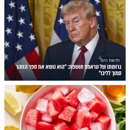
חדשות היום
גרושתו של טראמפ חושפת: "הוא נושא את ספר הזוהר
סמוך לליבו"