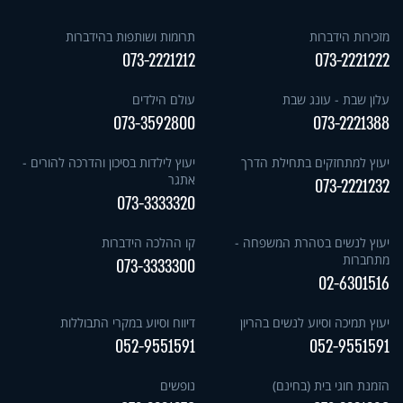
מזכירות הידברות
תרומות ושותפות בהידברות
073-2221212
073-2221222
עלון שבת - עונג שבת
עולם הילדים
073-3592800
073-2221388
יעוץ למתחזקים בתחילת הדרך
יעוץ לילדות בסיכון והדרכה להורים -
אתגר
073-2221232
073-3333320
יעוץ לנשים בטהרת המשפחה -
קו ההלכה הידברות
מתחברות
073-3333300
02-6301516
יעוץ תמיכה וסיוע לנשים בהריון
דיווח וסיוע במקרי התבוללות
052-9551591
052-9551591
הזמנת חוגי בית (בחינם)
נופשים