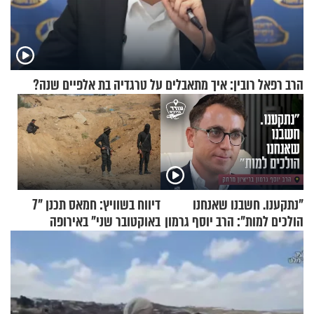
הרב רפאל רובין: איך מתאבלים על טרגדיה בת אלפיים שנה?
"נתקענו. חשבנו שאנחנו
דיווח בשוויץ: חמאס תכנן "7
הולכים למות": הרב יוסף גרמון
באוקטובר שני" באירופה
בריאיון מרתק