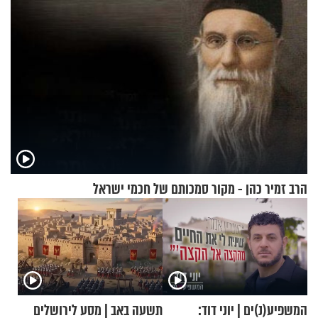
הרב זמיר כהן - מקור סמכותם של חכמי ישראל
המשפיע(נ)ים | יוני דוד:
תשעה באב | מסע לירושלים