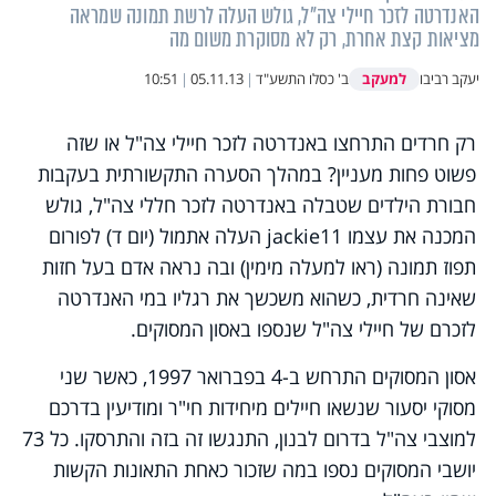
האנדרטה לזכר חיילי צה"ל, גולש העלה לרשת תמונה שמראה
מציאות קצת אחרת, רק לא מסוקרת משום מה
למעקב
יעקב רביבו
ב' כסלו התשע"ד
|
05.11.13
|
10:51
רק
חרדים
התרחצו באנדרטה לזכר חיילי צה"ל או שזה
פשוט פחות מעניין? במהלך הסערה
התקשורתית
בעקבות
חבורת הילדים שטבלה באנדרטה לזכר חללי צה"ל, גולש
המכנה את עצמו
jackie11
העלה אתמול (יום ד) לפורום
תפוז תמונה (ראו למעלה מימין) ובה נראה אדם בעל חזות
שאינה חרדית, כשהוא משכשך את רגליו במי האנדרטה
לזכרם של חיילי צה"ל שנספו באסון המסוקים.
אסון המסוקים התרחש ב-4 בפברואר 1997, כאשר שני
מסוקי יסעור שנשאו חיילים מיחידות חי"ר ומודיעין בדרכם
למוצבי צה"ל בדרום לבנון, התנגשו זה בזה והתרסקו. כל 73
יושבי המסוקים נספו במה שזכור כאחת התאונות הקשות