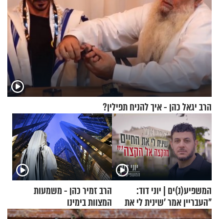
הרב יגאל כהן - איך להניח תפילין?
המשפיע(נ)ים | יוני דוד:
הרב זמיר כהן - משמעות
"העבריין אמר 'שינית לי את
המצוות בימינו
החיים מהקצה אל הקצה'"