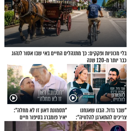
בלי מכוניות ופקקים: כך מתנהלים החיים באי שבו אסור לנהוג
כבר יותר מ-120 שנה
"שבר גדול. הבנו שאנחנו
"תסמונת דאון זו לא מחלה":
צריכים להתארגן להלוויה":
יאיר פומברג בסיפור חיים
זוגיות במבחן, הפעם עם מרים
מעורר השראה