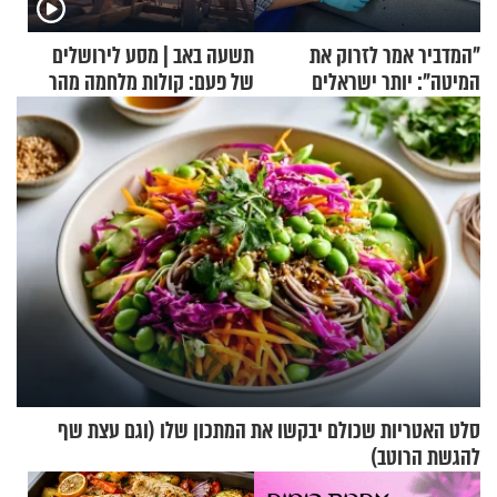
"המדביר אמר לזרוק את
תשעה באב | מסע לירושלים
המיטה": יותר ישראלים
של פעם: קולות מלחמה מהר
מדווחים על מכת פשפשי
הזיתים
המיטה
סלט האטריות שכולם יבקשו את המתכון שלו (וגם עצת שף
להגשת הרוטב)