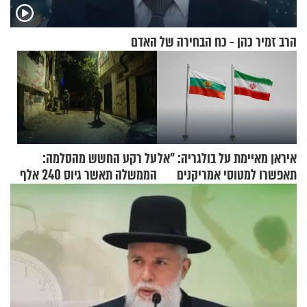
הרב זמיר כהן - כח הבחירה של האדם
איראן מאיימת על בולגריה: "אל
על רקע החשש מהסלמה:
תאפשרו למטוסי אמריקנים
הממשלה תאשר גיוס 240 אלף
להמריא מהשטח שלכם"
אנשי מילואים