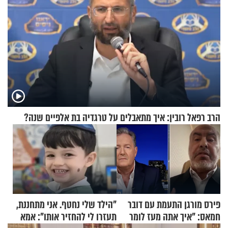
הרב רפאל רובין: איך מתאבלים על טרגדיה בת אלפיים שנה?
פירס מורגן התעמת עם דובר
"הילד שלי נחטף. אני מתחננת,
חמאס: "איך אתה מעז לומר
תעזרו לי להחזיר אותו": אמא