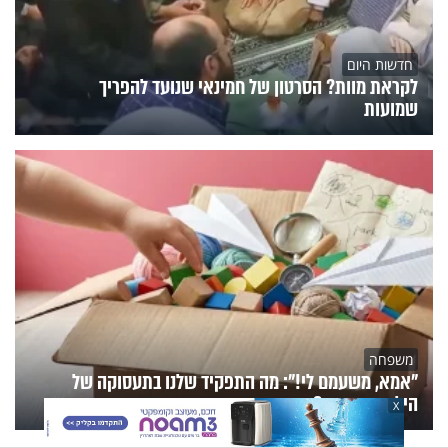
חדשות היום
לקראת מוות? הסרטון של חמינאי שנועד להפריך
שמועות
משפחה
"אמא, משעמם לי!": מה התפקיד שלנו בתעסוקה של
הילדים בחופש?
X