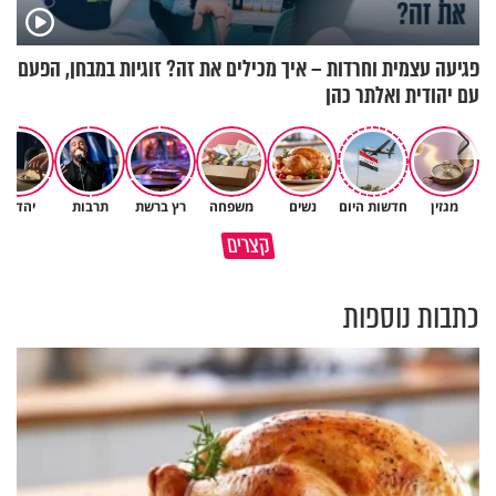
פגיעה עצמית וחרדות – איך מכילים את זה? זוגיות במבחן, הפעם
עם יהודית ואלתר כהן
מגזין
חדשות היום
נשים
משפחה
רץ ברשת
תרבות
יהדות
במבט לאחור - האם התקופה
סגולה בבוקר להסרת חששות
קצרים
הקשה הייתה שווה?
ופחדים מהבן איש חי
כתבות נוספות