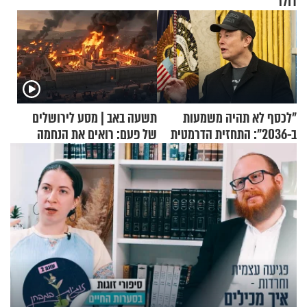
דולר
"לכסף לא תהיה משמעות
תשעה באב | מסע לירושלים
ב-2036": התחזית הדרמטית
של פעם: רואים את הנחמה
של אילון מאסק על עתיד
הכלכלה