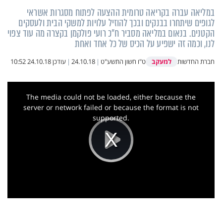
במליאה עברה בקריאה טרומית ההצעה לפתוח מסגרות אשראי
לגופים שיתחרו בבנקים ובכך להוזיל עלויות למשקי הבית ולעסקים
הקטנים. בנאום במליאה מסביר ח"כ רועי פולקמן בקצרה מה עוד צפוי
לנו, וכמה זה ישפיע על הכיס של כל אחד ואחת
למעקב
חברת החדשות
ט"ו חשון התשע"ט
|
24.10.18
|
עודכן
24.10.18 10:52
This
is
a
The media could not be loaded, either because the
modal
window.
server or network failed or because the format is not
supported.
Play
Video