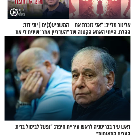
אלינור מלייב: "אני זוכרת את
המשפיע(נ)ים | יוני דוד:
ההלם. הייתי האמא הקטנה של
"העבריין אמר 'שינית לי את
הבית"
החיים מהקצה אל הקצה'"
ראש עיר בבריטניה לראש עיריית חיפה: ״נפעל לביטול ברית
הערים התאומות״