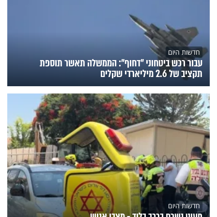
חדשות היום
עבור רכש ביטחוני "דחוף": הממשלה תאשר תוספת
תקציב של 2.6 מיליארדי שקלים
חדשות היום
פעוט נשכח ברכב בלוד - מצבו אנוש