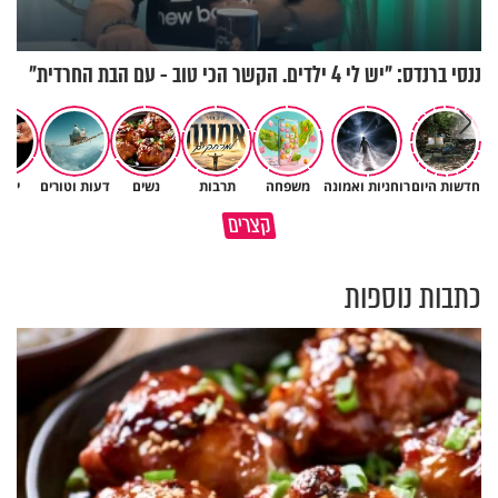
ננסי ברנדס: "יש לי 4 ילדים. הקשר הכי טוב - עם הבת החרדית"
חדשות היום
רוחניות ואמונה
משפחה
תרבות
נשים
דעות וטורים
יהד
מתכון לסלמון בתנור של השף אבי
קצרים
לוי
כך חוזר אליכם טוב באופן אוטמטי
כתבות נוספות