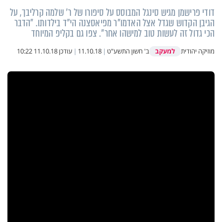
דודי פרישמן מגיש סינגל המבוסס על סיפורו של ר' שלמה קרליבך, על
הגיבן הקדוש שגדל אצל האדמו"ר מפיאסצנה הי"ד בילדותו. "הדבר
הכי גדול זה לעשות טוב למישהו אחר". צפו גם בקליפ המיוחד
למעקב
מוזיקה יהודית
ב' חשון התשע"ט
|
11.10.18
|
עודכן
11.10.18 10:22