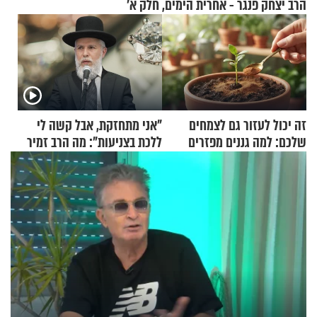
הרב יצחק פנגר - אחרית הימים, חלק א’
זה יכול לעזור גם לצמחים
"אני מתחזקת, אבל קשה לי
שלכם: למה גננים מפזרים
ללכת בצניעות": מה הרב זמיר
קינמון בעציצים?
כהן המליץ לה לעשות?