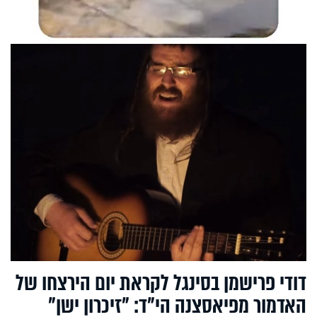
דודי פרישמן בסינגל לקראת יום הירצחו של
האדמור מפיאסצנה הי"ד: "זיכרון ישן"