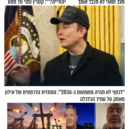
מצב שאני לא מכבד אותך
יהודייה?'": קטרין נמני על מסע
בבוקר בהנחת תפילין"
ההתחזקות המרגש
"לכסף לא תהיה משמעות ב-2036": התחזית הדרמטית של אילון
מאסק על עתיד הכלכלה