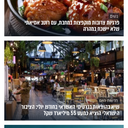
נשים
פרגיות צרובות מוקפצות במחבת, עם רוטב אסיאתי
שלא יישכח במהרה
חדשות היום
שיא בהוצאות בכרטיסי האשראי בחודש יולי: הציבור
הישראלי הוציא כמעט 55 מיליארד שקל