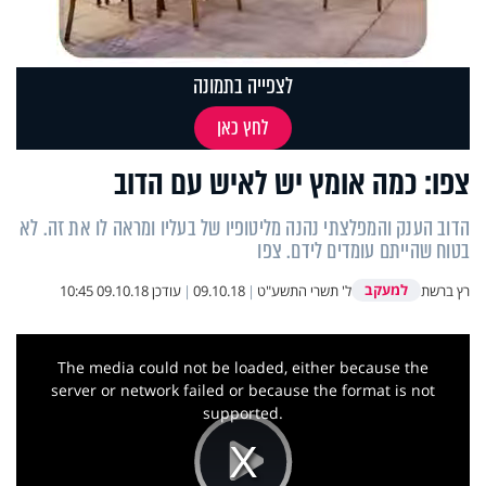
לצפייה בתמונה
לחץ כאן
צפו: כמה אומץ יש לאיש עם הדוב
הדוב הענק והמפלצתי נהנה מליטופיו של בעליו ומראה לו את זה. לא
בטוח שהייתם עומדים לידם. צפו
למעקב
רץ ברשת
ל' תשרי התשע"ט
|
09.10.18
|
עודכן
09.10.18 10:45
This
is
a
The media could not be loaded, either because the
modal
window.
server or network failed or because the format is not
supported.