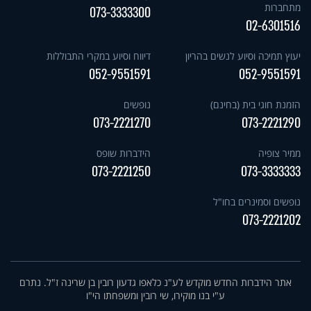
מתחברות
073-3333300
02-6301516
יעוץ תמיכה וסיוע לנשים בהריון
דיווח וסיוע במקרי התבוללות
052-9551591
052-9551591
הזמנת חוגי בית (בחינם)
נופשים
073-2221270
073-2221290
ממיר צופיה
הידברות שופס
073-2221250
073-3333333
נופשים וסמינרים בחו"ל
073-2221202
אתר הידברות החדש מוקדש לע"נ כלאפו גדעון רובין בן שרינה ז"ל. נתרם
ע"י בנו מוקירו, שי רובין ומשפחתו הי"ו