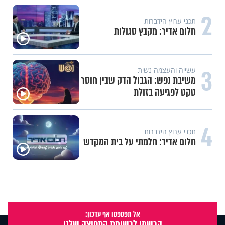
2
תכני ערוץ הידברות
חלום אדיר: מקבץ סגולות
3
עשייה והעצמה נשית
משיבת נפש: הגבול הדק שבין חוסר
טקט לפגיעה בזולת
4
תכני ערוץ הידברות
חלום אדיר: חלמתי על בית המקדש
אל תפספסו אף עדכון:
הרשמו לרשימת התפוצה שלנו