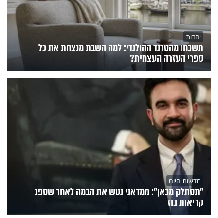
יהדות
תשכחו מהטרנד ההולנדי: למה השבת מנצחת את כל
ספרי העזרה העצמית?
חדשות היום
"תסתלק מכאן": ממדאני נטש את הבמה לאחר שספג
קריאות בוז