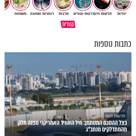
יהדות
חדשות היום
דעות וטורים
תרבות
רוחניות ואמונה
משפחה
נשי
מתחילים לעבוד לקראת ראש
הרגעים הקשים ביותר בחיים
קצרים
השנה החדשה
יכולים להצית את חיינו
כתבות נוספות
חדשות היום
בצל ההסכם המסתמן: חיל האוויר האמריקני מפנה חלק
מהמתדלקים מנתב"ג