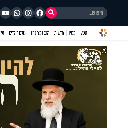
VOD
מגזין
חדשות
הרב זמיר כהן
עולם הילדים
70 שאלות
X