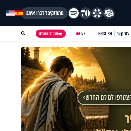
מתחזקים? דברו איתנו
צור קשר
ENGLISH
LIVE
הצטרפו למועדון