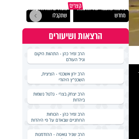
גם השולחן שבת שאתם
קצרים
כל מה שנשבר יכול להיבנות
מסדרים הוא חלק מהשפע
האם מ
מחדש
שתקבלו
בשבת
הרצאות ושיעורים
הרב זמיר כהן - התהוות היקום
וגיל העולם
This
is
a
הרב ירון אשכנזי - הציצית,
modal
windo
השכפ"ץ היהודי
הרב יצחק בצרי - גלגול נשמות
ביהדות
הרב זמיר כהן - הכוחות
הרוחניים שבאדם על פי היהדות
הרב שניר גואטה - ההזדמנות