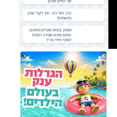
של החיים שלכם
הרב יגאל כהן - איך לקבל שפע
מהשמיים?
מזוזות, ציציות וספרים מחזקים:
המיזם שיביא שמירה רוחנית
לאלפי חיילי צה"ל
X
🔇