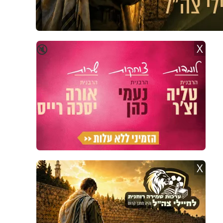
X
🔇
X