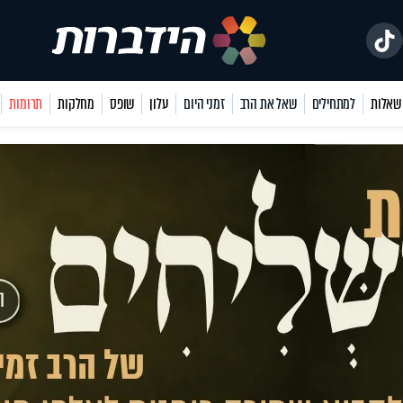
למתחילים
שאל את הרב
זמני היום
עלון
שופס
מחלקות
תרומות