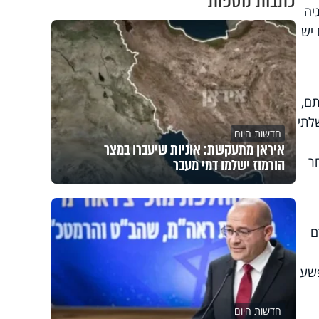
כתבות נוספות
יה
 יש
תם,
לתי
חדשות היום
איראן מתעקשת: אוניות שיעברו במצר
ר
הורמוז ישלמו דמי מעבר
ם
פשע
חדשות היום