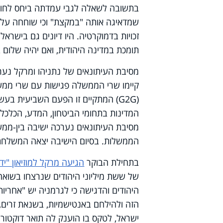
בתשובה לשאלה לגבי עמדתה ביחס לחוק 
שמדאיגה אותה "במקצת" וכי שוחחה על כך
זכויות בדמוקרטיה. היו דיונים גם בישרא
תומכת במדינה היהודית, ואם יהיה שלום בר
מסיבת העיתונאים של נתניהו ומרקל נער
קיימו שרי הממשלה פגישות עם שרי ממ
(G2G) המתקיים זו הפעם השביעית ב
המדינות בתחומי הביטחון, המדע, הכלכלה
מסיבת העיתונאים נערכה ישיבה בין-ממ
הממשלות. בסיום הישיבה יצאה המשלחת 
בתחילת הבוקר
הגיעה מרקל למוזיאון "יד
של ששת מיליוני היהודים שנרצחו בשואה
היהודים והדגישה כי לגרמניה יש "אחרי
הזה ולהילחם באנטישמיות, בשנאת זרים,
ישראל, לטקס בו הוענק לה תואר דוקטור