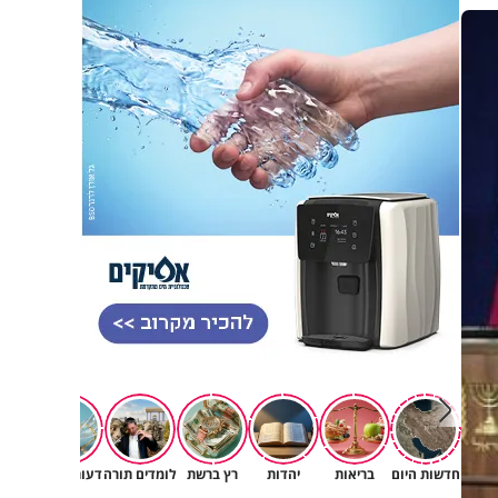
פגיעה
חדשות היום
בריאות
יהדות
רץ ברשת
לומדים תורה
דעות וטורים
תרב