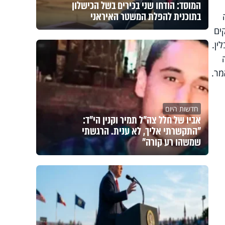
המוסד: הודחו שני בכירים בשל הכישלון
בתוכנית להפלת המשטר האיראני
ים
ין.
מר.
חדשות היום
אביו של חלל צה"ל תמיר וקנין הי"ד:
"התקשרתי אליך, לא ענית. הרגשתי
שמשהו רע קורה"