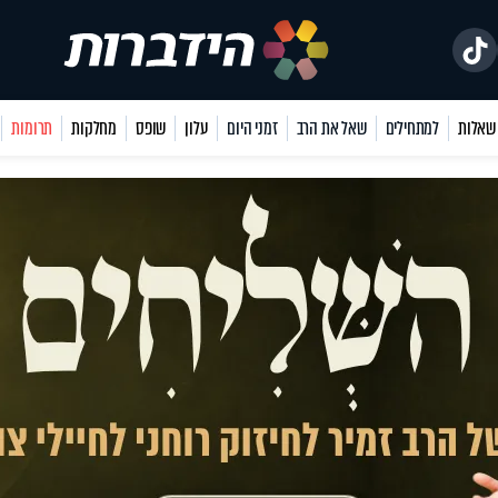
למתחילים
שאל את הרב
זמני היום
עלון
שופס
מחלקות
תרומות