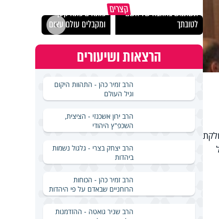
מכילי
קצרים
תשתמש באהבה של השם
פותחים פתח קטן -
במבחן
לטובתך
ומקבלים עולם עצום
ואלתר
הרצאות ושיעורים
הרב זמיר כהן - התהוות היקום
וגיל העולם
הרב ירון אשכנזי - הציצית,
השכפ"ץ היהודי
ולקת
הרב יצחק בצרי - גלגול נשמות
ביהדות
הרב זמיר כהן - הכוחות
הרוחניים שבאדם על פי היהדות
הרב שניר גואטה - ההזדמנות