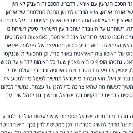
ד הסכם הגרעין עם איראן. לדבריו, הסכם זה העניק לאיראן
ל אזרחי איראן, אלא הוזרמו למימון מכונת המלחמה של איראן
וא ציין כי פעילותה התוקפנית של איראן מאיימת גם על אירופה וכ
ה. "שוחחנו על העובדה שהמודיעין הישראלי סיפק לשירותים
ים תכננו פיגועי טרור על אדמת אירופה, באמצעות דיפלומטים
ר ראש הממשלה. הוא הביע סיפוק מהמעצר של דיפלומט איראני
נוס של האופוזיציה האיראנית באזור פריז, וכן מהפעולות שננקטו
ני. נתניהו הוסיף כי הוא מאמין שעל כל האומות ללחוץ על המש
, יפסיק את פעילות הטרור שלו באירופה וברחבי העולם ויחדל
נגד ישראל. הוא הבהיר כי ישראל תמשיך לפעול כדי למנוע את
משיך לעשות מה שהיא צריכה כדי להגן על עצמה. נמשיך לבלום 
סיסים קדמיים להתקפות נגד ישראל, ונמשיך גם לנהל שיח עם
ה מרקל כי גרמניה וישראל מסכימות שיש לעשות הכל כדי למנוע
ות על הדרך להשיג מטרה זו ולכן ממשיכות לדון בכך. היא הדגישה 
הווה איום על ישראל, וכי היא מבינה שעל ישראל להגן על עצמה