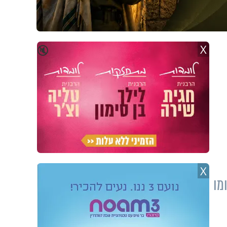
X
🔇
X
מו