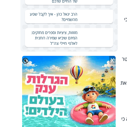
של החיים שלכם
הרב יגאל כהן - איך לקבל שפע
י
מהשמיים?
מזוזות, ציציות וספרים מחזקים:
המיזם שיביא שמירה רוחנית
לאלפי חיילי צה"ל
טר
X
🔇
את
כי