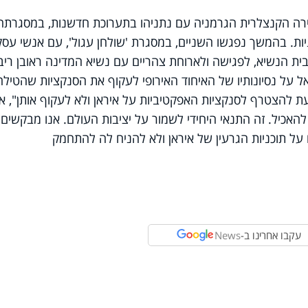
רה הקנצלרית הגרמניה עם נתניהו בתערוכת חדשנות, במסגרתה
יות. בהמשך נפגשו השניים, במסגרת 'שולחן עגול', עם אנשי עסק
ית הנשיא, לפגישה ולארוחת צהריים עם נשיא המדינה ראובן ריבל
 על נסיונותיו של האיחוד האירופי לעקוף את הסנקציות שהטילה
עת להצטרף לסנקציות האפקטיביות על איראן ולא לעקוף אותן", א
אכיל. זה התנאי היחידי לשמור על יציבות העולם. אנו מבקשים
על תוכניות הגרעין של איראן ולא להניח לה להתחמק
עקבו אחרינו ב-
News