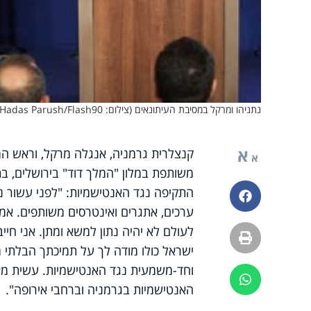
נתניהו ומרקל במסיבת העיתונאים (צילום: Hadas Parush/Flash90)
א
קנצלרית גרמניה, אנגלה מרקל, וראש הממ
א
משותפת במלון "המלך דוד" בירושלים, 
התקיפה נגד האנטישמיות: "לפני עשור נ
פייסבוק
ערכים, אתגרים ואינטרסים משותפים. אמ
לעולם לא יהיה נתון למשא ומתן. אני חיי
הדפסה
ישראל כולו מודה לך על תמיכתך הבלתי
וחד-משמעית נגד האנטישמיות. עשית מא
ווטסאפ
האנטישמיות בגרמניה וברחבי אירופה".