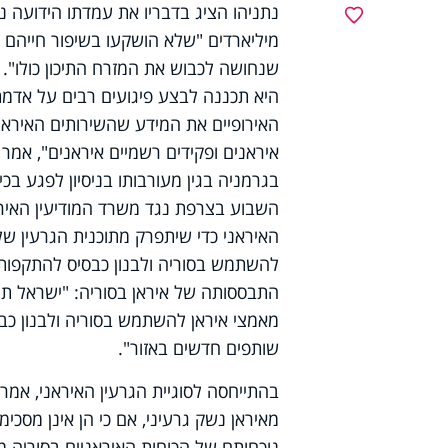
נתניהו הציג בדבריו את עמדתו הידועה נג
מועדפים
מיליארדים "שלא הושקעו בשיפור חייהם ש
שנחושה לכבוש את המזרח התיכון כולו". ה
היא תכננה לבצע פיגועים רבים על אדמת
האירופיים את המידע שהשירותים האיראני
איראנים ופקידים רשמיים איראנים", אמ
בגרמניה בגין מעורבותו בניסיון לפגע בכי
השבוע בצרפת נגד משרד המודיעין האירא
האיראני כדי שיתפרק מתוכנית הגרעין שלו
להשתמש בסוריה ולבנון כבסיס להתקפות 
התבססותה של איראן בסוריה: "ישראל ת
מאמצי איראן להשתמש בסוריה ולבנון כב
שותפים חדשים באזור".
בהתייחסה לסוגיית הגרעין האיראני, אמר
מאיראן נשק גרעיני, אם כי הן אינן מסכימ
נוכחותם של הכוחות האיראניים בסוריה מ