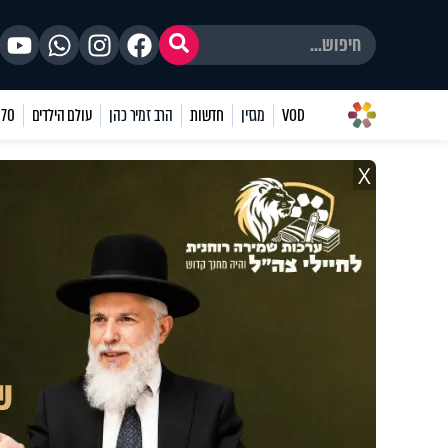
VOD
מגזין
חדשות
הרב זמיר כהן
עולם הילדים
70 שאלות
X