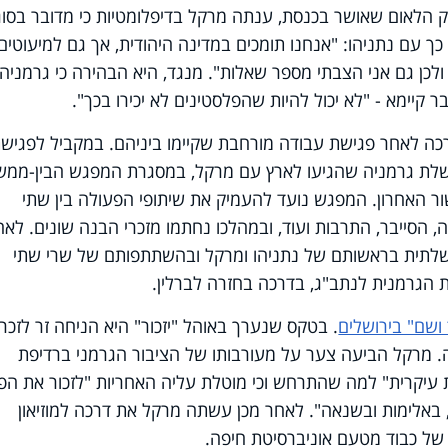
הלאום שאושר בכנסת, ענתה מרקל בדיפלומטיות כי מדובר בסוג
 עם נתניהו: "אנחנו תומכים במדינה היהודית, אך גם למיעוטים
ל ולכן גם אני הצבתי מספר שאלות". מנגד, היא הבהירה כי גרמניה
 קיימא - "לא יכול להיות שהפלסטינים לא יכירו בכך".
כה לאחר פגישת עבודה מורחבת שקיימו ביניהם. במקביל לפגיש
שלת גרמניה שהגיעו לארץ עם מרקל, במסגרת המפגש הבין-ממש
עשור האחרון. המפגש נועד להעמיק את שיתופי הפעולה בין שתי
, הסייבר, התרבות ועוד, ובמהלכו נחתמו מזכרי הבנה שונים. לאח
שלתית בראשותם של נתניהו ומרקל ובהשתתפותם של שרי שתי
הגרמנית לנתב"ג, בדרכה בחזרה לברלין.
 ושם" בירושלים
. בטקס שנערך באוהל "יזכור" היא הניחה זר לזכר
. מרקל הביעה צער על מעורבותו של הציבור הגרמני ברדיפת
ות עיקרית" למה שהתרחש וכי מוטלת עליה האחריות "לזכור את ה
 באלימות ובשנאה". לאחר מכן עשתה מרקל את דרכה למוזיאון
 של כבוד מטעם אוניברסיטת חיפה.