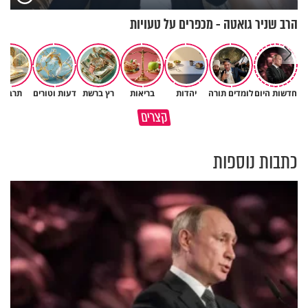
הרב שניר גואטה - מכפרים על טעויות
חדשות היום
לומדים תורה
יהדות
בריאות
רץ ברשת
דעות וטורים
תרבות
גם ׳הרע׳ זה הרחמים של בורא
קצרים
מדוע האמונה נמשלה למלח?
עולם
כתבות נוספות