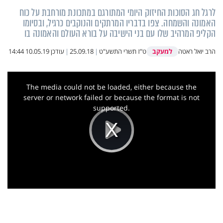
לרגל חג הסוכות החיזוק היומי המתורגם במתכונת מורחבת על כוח
האמונה והשמחה. צפו בדבריו המרתקים והנוקבים כרגיל, ובסיומו
הקליפ המרהיב שלו עם בני הישיבה על בורא העולם והאמונה בו
למעקב
הרב יואל ראטה
ט"ז תשרי התשע"ט
|
25.09.18
|
עודכן
10.05.19 14:44
This
is
a
The media could not be loaded, either because the
modal
window.
server or network failed or because the format is not
supported.
Play
Video