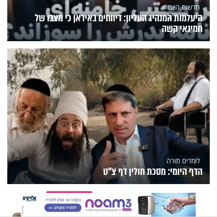
חדשות היום
היעלמות המנהיג העליון: דיווחים באיראן כי מצבו של
חמינאי קשה
לומדים תורה
הדף היומי: מסכת חולין דף צ"ט
הנצפים
פעילות הידברות
תוכניות הערוץ
X