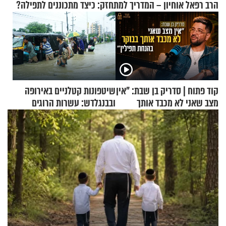
הרב רפאל אוחיון – המדריך למתחזק: כיצד מתכוננים לתפילה?
קוד פתוח | סדריק בן שבת: "אין
שיטפונות קטלניים באירופה
מצב שאני לא מכבד אותך
ובבנגלדש: עשרות הרוגים
בבוקר בהנחת תפילין"
ומיליון נפגעים