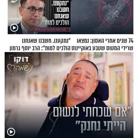
74 שנים אחרי האסון: נמצאו
"נתקענו. חשבנו שאנחנו
שרידי המטוס שטבע באוקיינוס
הולכים למות": הרב יוסף גרמון
עם עשרות נוסעים
בריאיון מרתק