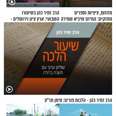
מזוזות, ציציות וספרים
הרב זמיר כהן בשיעורו
מחזקים: המיזם שיביא שמירה
השבועי: ארץ ציון וירושלים -
רוחנית לאלפי חיילי צה"ל
עצמאות תשפ"ה
הרב זמיר כהן - הלכות פורים: סימן תר"צ