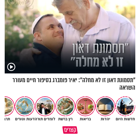
"תסמונת דאון זו לא מחלה": יאיר פומברג בסיפור חיים מעורר
השראה
חדשות היום
יהדות
בריאות
רץ ברשת
לומדים תורה
דעות וטורים
תרבות
תעצרו לפני שאתם מוציאים דיבה
קצרים
על ציבור שלם
מתכון ל׳שבת שלום׳