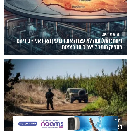
חדשות היום
דיווח: המלחמה לא עצרה את הגרעין האיראני - בידיהם
מספיק חומר לייצר כ-10 פצצות
X
חדשות היום
האיום לא הוסר: הממשלה צפויה להאריך את המצב