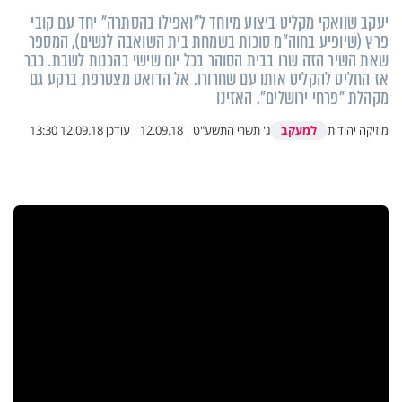
יעקב שוואקי מקליט ביצוע מיוחד ל"ואפילו בהסתרה" יחד עם קובי
פרץ (שיופיע בחוה"מ סוכות בשמחת בית השואבה לנשים), המספר
שאת השיר הזה שרו בבית הסוהר בכל יום שישי בהכנות לשבת. כבר
אז החליט להקליט אותו עם שחרורו. אל הדואט מצטרפת ברקע גם
מקהלת "פרחי ירושלים". האזינו
למעקב
מוזיקה יהודית
ג' תשרי התשע"ט
|
12.09.18
|
עודכן
12.09.18 13:30