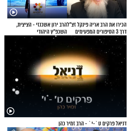
הכירו את הרב אריה פינקל זצ"ל
הרב ירון אשכנזי - הציצית,
דרך 3 הסיפורים המפעימים
השכפ"ץ היהודי
האלה
דניאל פרקים ט`-י` - הרב זמיר כהן