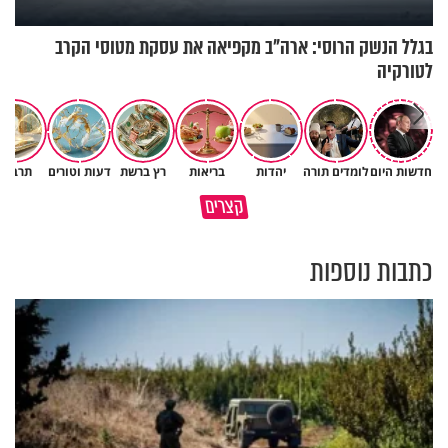
בגלל הנשק הרוסי: ארה"ב מקפיאה את עסקת מטוסי הקרב
לטורקיה
חדשות היום
לומדים תורה
יהדות
בריאות
רץ ברשת
דעות וטורים
תרבות
גם ׳הרע׳ זה הרחמים של בורא
קצרים
מדוע האמונה נמשלה למלח?
עולם
כתבות נוספות