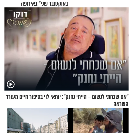
באוקטובר שני" באירופה
"אם שכחתי לנשום – הייתי נחנק": יוחאי לוי בסיפור חיים מעורר
השראה