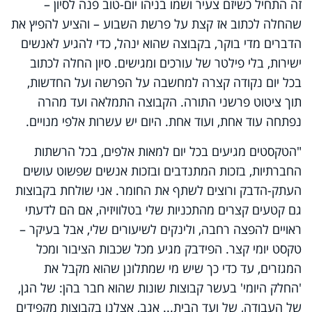
זה התחיל כשיזם צעיר ושמו בניהו יום-טוב פנה לסיון –
שהחלה לכתוב אז קצת על פרשת השבוע – והציע להפיץ את
הדברים מדי בוקר, בקבוצה שהוא ינהל, כדי להגיע לאנשים
ישירות, בלי פילטר של עורכים ומגישים. סיון החלה לכתוב
בכל יום נקודה קצרה למחשבה על הפרשה ועל החדשות,
תוך ציטוט פרשני התורה. הקבוצה התמלאה ועד מהרה
נפתחה עוד אחת, ועוד אחת. היום יש עשרות אלפי מנויים.
"הטקסטים מגיעים בכל יום למאות אלפים, בכל הרשתות
החברתיות, בזכות המתנדבים ובזכות אנשים שפשוט עושים
העתק-הדבק ורוצים לשתף את החומר. אני שולחת בקבוצות
גם קטעים קצרים מהתכניות שלי בטלוויזיה, אם הם לדעתי
ראויים להפצה רחבה, ולינקים לשיעורים שלי, אבל בעיקר –
טקסט יומי קצר. הפידבק מגיע מכל שכבות הציבור ומכל
המגזרים, עד כדי כך שיש מי שמתלונן שהוא מקבל את
'החלק היומי' בעשר קבוצות שונות שהוא חבר בהן: של הגן,
של העבודה, של ועד הבית... אגב, אצלנו בקבוצות מקפידים