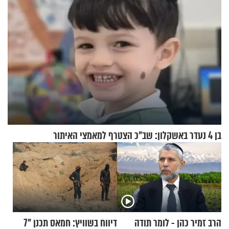
בן 4 נעדר באשקלון: שב"כ הצטרף למאמצי האיתור
הרב זמיר כהן - לומר תודה
דיווח בשוויץ: חמאס תכנן "7