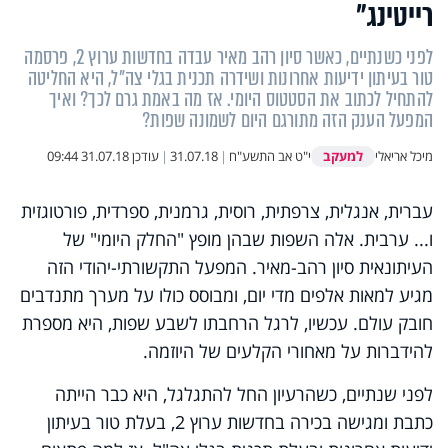
רייטינג"
לפני כשנתיים, כאשר סיון רהב מאיר עבדה בחדשות ערוץ 2, פרסמה
טור בעיתון ידיעות אחרונות ושידרה תכנית בגלי צה"ל, היא החליטה
להתחיל לכתוב את הסטטוס היומי. אז מה באמת גרם לכך? ואיך
המפעל הענק הזה מתורגם היום לשמונה שפות?
למעקב
מיכל אריאלי
י"ט אב התשע"ח
|
31.07.18
|
עודכן
31.07.18 09:44
עברית, אנגלית, צרפתית, רוסית, גרמנית, ספרדית, פורטוגזית
ו... ערבית. אלה השפות שבהן מופץ "החלק היומי" של
העיתונאית סיון רהב-מאיר. המפעל התקשורתי-יהודי הזה
מגיע למאות אלפים מדי יום, ומבוסס כולו על מערך מתנדבים
חובק עולם. עכשיו, לרגל הרחבתו לשבע שפות, היא מספרת
להידברות על מאחורי הקלעים של היוזמה.
לפני שנתיים, כשהרעיון החל להתגלגל, היא כבר הייתה
כתבת ומגישה בכירה בחדשות ערוץ 2, בעלת טור בעיתון