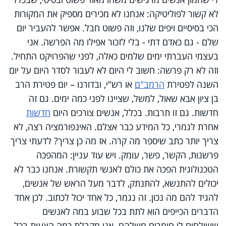
לא קשור לפוליטיקה: אנחנו לא מכירים מספיק את המקורות
הכי בסיסיים ויפים שלנו, וזה פשוט חבל. אפשר להעביר יום
שלם - גם כאדם דתי - בלי לזכור אפילו מה הפרשה. אני
בעצמי העברתי ימים שלמים כאלה, לפני שהפרויקט התחיל.
וזה לא רק פרשה: חשוב לי היום לא לעבור לסדר היום על יום
השנה לפטירת
הרמב"ם
או רש"י, ובדורנו – יום פטירת הרב
בן ציון אבא שאול, למשל, שציינו לפני כמה ימים. גם זה
חדשות. גם זו תרבות. בכלל, אנשים צורכים היום
חדשות
אחרת לגמרי, כל המידע כבר אצלם. האינפורמציה רצה, לא
צריך יותר כתב שיספר מה קרה. אז מה כן צריך? לדעתי צריך
פרשנות, הקשר, פשר, עומק. ויש עוד עניין: המהפכה
הטכנולוגית הפכה את כולם לאנשי תקשורת. אנחנו כבר לא
יכולים להתנשא, להתנתק, לדבר מעל הראש של אנשים,
להגיד להם מה נכון. זה נגמר, כל אחד יכול לכתוב. לכן אחד
הדברים הכייפים הוא לתת בכל שבוע במה לאנשים
ששולחים לי חומרים משלהם. אני מקבלת כמה הצעות בכל