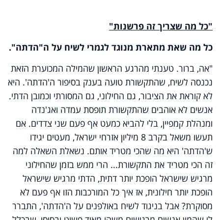
"כל מה שצריך זה פרשנות"
כל מה שאת מתארת מנוגד לגמרי לשיח על ה"הדתה".
"אה, ברור. טענתי מהרגע הראשון שהמילה המכוערת הזאת
נכנסה לשיח, שהתקשורת טועה בענק בסיפור ה'הדתה'. היא
לא קוראת את הציבור, גם החילוני, גם המסורתי וכמובן הדתי.
אנשים לא אוהבים שהתקשורת תופסת עמדה ואג'נדה
ומנהלת קמפיין, בלי להביא כמעט אף פעם שני צדדים. אם
תעשו משאל בקרב 8 מיליון אזרחי ישראל, מעטים יגידו
ש'הדתה' היא מה שהכי מטריד אותם. נשאלת השאלה למה
זה הכי מטריד את התקשורת... הרי ממש בזמן שהחילוני
מרגיש שישראל הופכת יותר דתית, הדתי מרגיש שישראל
הופכת יותר חילונית, אז איך כל המורכבות הזו אף פעם לא
מסוקרת? אבל בניגוד לשיח באולפנים על ה'הדתה', התברר
לי שהמון אנשים מרגישים משהו מאוד פשוט ובסיסי, שבכלל