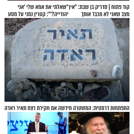
קוד פתוח | סדריק בן שבת: "אין
"שאלתי את אמא שלי 'אני
מצב שאני לא מכבד אותך
יהודייה?'": קטרין נמני על מסע
בבוקר בהנחת תפילין"
ההתחזקות המרגש
התפתחות דרמטית: המשטרה חידשה את חקירת רצח תאיר ראדה