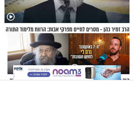
הרב זמיר כהן - מסרים לחיים מפרקי אבות: הרווח מלימוד התורה
X
קוד פתוח | דניאל ברגר: "ה-7
העתירו בתפילות: המקובל הרב
באוקטובר גרם לי לחפש
דוד שלום בצרי מורדם ומונשם
תשובות"