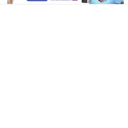
בלי מכוניות ופקקים: כך
"הילד שלי נחטף. אני מתחננת,
מתנהלים החיים באי שבו אסור
תעזרו לי להחזיר אותו": אמא
לנהוג כבר יותר מ-120 שנה
של יובל בן ה-4 בריאיון דומע