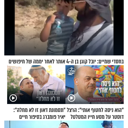
בחסדי שמיים: יובל קוגן בן ה-4 אותר לאחר יממה של חיפושים
"הוא ניסה לחטוף אותי": הרצל
"תסמונת דאון זו לא מחלה":
דוסטר על מסע חייו המטלטל
יאיר פומברג בסיפור חיים
מעורר השראה