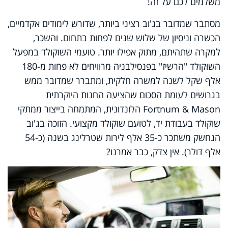
משלמים לכם על זה!
מסתבר שמדובר בג'וב רציני ביותר, שדורש לימודים אקדמיים,
הכשרה וניסיון של שלוש שנים לפחות בתחום. והשכר,
למקרה שתהיתם, מתוק אפילו יותר. טועמי השוקולד במפעל
השוקולד "הרשיז" בפנסילבניה מרוויחים לא פחות מ-180
אלף שקל לשנה למשרה חלקית, ומתברר שמדובר ממש
בגרושים לעומת הסכום שהציעה החנות היוקרתית
Fortnum & Mason
הלונדונית, המתמחה בייצור ממתקי
שוקולד בעבודת יד, לטועם שוקולד מקצועי. הזוכה בג'וב
הנחשק משתכר כ-35 אלף לירות שטרלינג בשנה (כ-54
אלף דולר). אין צדק, כבר אמרנו?