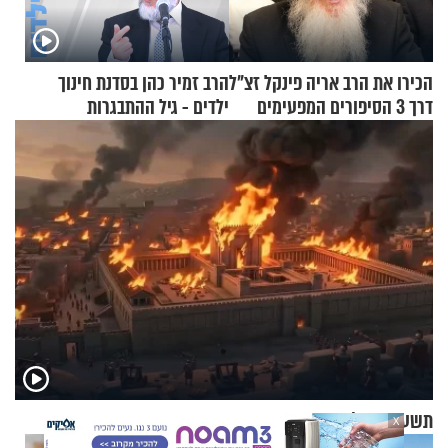
הכירו את הרב אריה פינקל זצ"ל
הרב זמיר כהן בסדנת חינוך
דרך 3 הסיפורים המפעימים
ילדים - גיל ההתבגרות
האלה
תשעה באב | מסע לירושלים של פעם: רואים את הנחמה
X