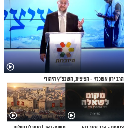
הרב ירון אשכנזי - הציצית, השכפ"ץ היהודי
צניעות - הרב זמיר כהן
תשעה באב | מסע לירושלים