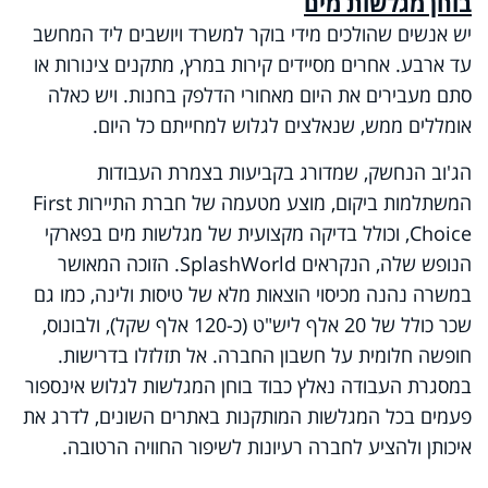
בוחן מגלשות מים
יש אנשים שהולכים מידי בוקר למשרד ויושבים ליד המחשב
עד ארבע. אחרים מסיידים קירות במרץ, מתקנים צינורות או
סתם מעבירים את היום מאחורי הדלפק בחנות. ויש כאלה
אומללים ממש, שנאלצים לגלוש למחייתם כל היום.
הג'וב הנחשק, שמדורג בקביעות בצמרת העבודות
המשתלמות ביקום, מוצע מטעמה של חברת התיירות
First
Choice
, וכולל בדיקה מקצועית של מגלשות מים בפארקי
הנופש שלה, הנקראים
SplashWorld
. הזוכה המאושר
במשרה נהנה מכיסוי הוצאות מלא של טיסות ולינה, כמו גם
שכר כולל של 20 אלף ליש"ט (כ-120 אלף שקל), ולבונוס,
חופשה חלומית על חשבון החברה. אל תזלזלו בדרישות.
במסגרת העבודה נאלץ כבוד בוחן המגלשות לגלוש אינספור
פעמים בכל המגלשות המותקנות באתרים השונים, לדרג את
איכותן ולהציע לחברה רעיונות לשיפור החוויה הרטובה.