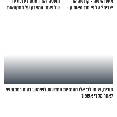
איש ואישה - קדושה או
תשעה באב | מסע לירושלים
יצרים? על פי סוד האות ק -
של פעם: המאבק על המקוואות
הרב זמיר כהן
הורים, שימו לב: אלו ההנחיות החדשות לשימוש בטוח בסקווישי
לאחר מקרי אשפוז