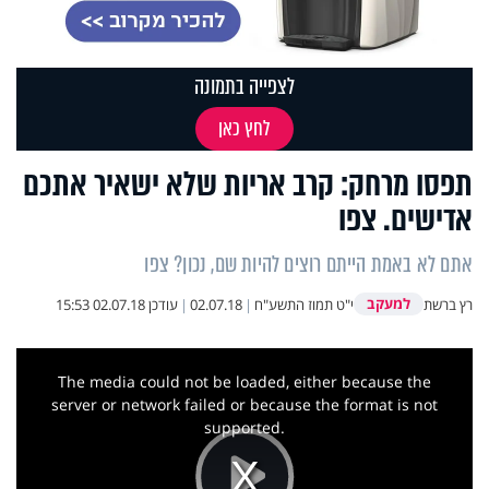
לצפייה בתמונה
לחץ כאן
תפסו מרחק: קרב אריות שלא ישאיר אתכם
אדישים. צפו
אתם לא באמת הייתם רוצים להיות שם, נכון? צפו
למעקב
רץ ברשת
י"ט תמוז התשע"ח
|
02.07.18
|
עודכן
02.07.18 15:53
This
is
a
The media could not be loaded, either because the
modal
window.
server or network failed or because the format is not
supported.