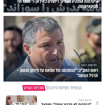
היעלמות המנהיג העליון: דיווחים באיראן כי מצבו של
חמינאי קשה
חדשות היום
ראש השב"כ: "ההסכמה של חמאס על פירוק מנשק -
תרגיל הונאה"
הנצפים
פעילות הידברות
תוכניות הערוץ
וידיאו מגזין
"הגמגום לא מגדיר אותי": ישראל