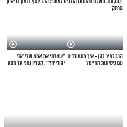
"נתקענו. חשבנו שאנחנו הולכים למות": הרב יוסף גרמון בריאיון
מרתק
הרב זמיר כהן - איך מתמודדים
"שאלתי את אמא שלי 'אני
עם ניסיונות החיים?
יהודייה?'": קטרין נמני על מסע
ההתחזקות המרגש