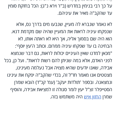
על כך רבי בנימין במדרש (ב"ר וירא נ"ג): הכל בחזקת סומין
עד שהקב"ה מאיר את עיניהם.
לא נאמר שנברא לה מעיין, שנבעו מים בדרך נס, אלא
שנפקחו עיניה לראות את המעיין שהיה שם מקדמת דנא.
הוא היה שם בסמוך אליה, אך היא לא ראתה אותו, לא
הבחינה בו עד שפקחו עיניה ממרום. וכותב ה'עץ יוסף':
"מכאן למדנו שאין העיניים יכולות לראות, גם דבר שנמצא
לפני האדם, אלא במה שניתן להם רשות לראות". ועל כן, בכל
אבידה, שאנו יודעים שהיא מצויה אבל נעלמה מעינינו,
מצטטים אנו מאמר חז
"
ל זה, בכדי שהקב
"
ה יפקח את עינינו
ונמצאנה. ובספר 'תולדות יעקב' (עמ' קכ"ד) הובא שמרן
הסטייפלר זצ"ל יעץ לומר סגולה זו למציאת אבידה, והוסיף
שמרן
החזון איש
היה משתמש בזה.