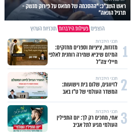
ראש השב"כ: "ההסכמה של חמאס על פירוק מנשק -
תרגיל הונאה"
הנצפים
פעילות הידברות
תוכניות הערוץ
תכני הידברות
1
מזוזות, ציציות וספרים מחזקים:
המיזם שיביא שמירה רוחנית לאלפי
חיילי צה"ל
2
תכני הידברות
לזיווגים, שלום בית וישועות:
המשדר העולמי של ט"ו באב
3
תכני הידברות
אחי, מחכים רק לך: יום התפילין
העולמי מגיע לתל אביב