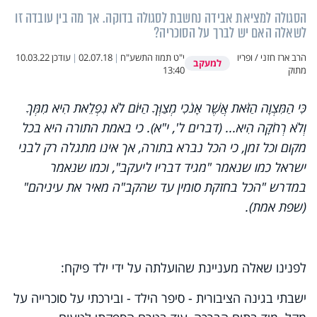
הסגולה למציאת אבידה נחשבת לסגולה בדוקה. אך מה בין עובדה זו
לשאלה האם יש לברך על הסוכריה?
הרב ארז חזני / ופריו
י"ט תמוז התשע"ח
|
02.07.18
|
עודכן
10.03.22
למעקב
מתוק
13:40
כִּי הַמִּצְוָה הַזֹּאת אֲשֶׁר אָנֹכִי מְצַוְּךָ הַיּוֹם לֹא נִפְלֵאת הִיא מִמְּךָ
וְלֹא רְחֹקָה הִיא... (דברים ל', י"א). כי באמת התורה היא בכל
מקום וכל זמן, כי הכל נברא בתורה, אך אינו מתגלה רק לבני
ישראל כמו שנאמר "מגיד דבריו ליעקב", וכמו שנאמר
במדרש "הכל בחזקת סומין עד שהקב"ה מאיר את עיניהם"
(שפת אמת).
לפנינו שאלה מעניינת שהועלתה על ידי ילד פיקח:
ישבתי בגינה הציבורית - סיפר הילד - ובירכתי על סוכרייה על