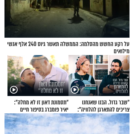
על רקע החשש מהסלמה: הממשלה תאשר גיוס 240 אלף אנשי
מילואים
"שבר גדול. הבנו שאנחנו
"תסמונת דאון זו לא מחלה":
צריכים להתארגן להלוויה":
יאיר פומברג בסיפור חיים
זוגיות במבחן, הפעם עם מרים
מעורר השראה
וגד דנינו