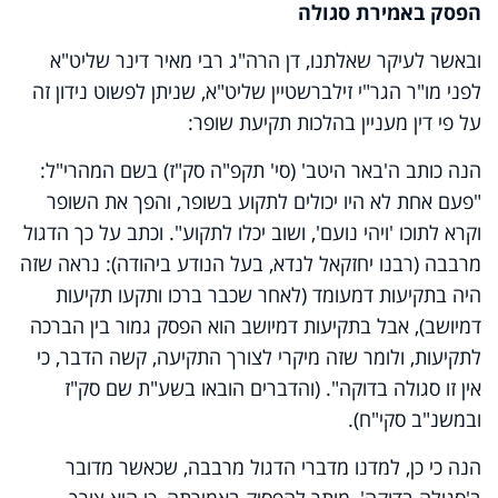
הפסק באמירת סגולה
ובאשר לעיקר שאלתנו, דן הרה"ג רבי מאיר דינר שליט"א
לפני מו"ר הגר"י זילברשטיין שליט"א, שניתן לפשוט נידון זה
על פי דין מעניין בהלכות תקיעת שופר:
הנה כותב ה'באר היטב' (סי' תקפ"ה סק"ז) בשם המהרי"ל:
"פעם אחת לא היו יכולים לתקוע בשופר, והפך את השופר
וקרא לתוכו 'ויהי נועם', ושוב יכלו לתקוע". וכתב על כך הדגול
מרבבה (רבנו יחזקאל לנדא, בעל הנודע ביהודה): נראה שזה
היה בתקיעות דמעומד (לאחר שכבר ברכו ותקעו תקיעות
דמיושב), אבל בתקיעות דמיושב הוא הפסק גמור בין הברכה
לתקיעות, ולומר שזה מיקרי לצורך התקיעה, קשה הדבר, כי
אין זו סגולה בדוקה". (והדברים הובאו בשע"ת שם סק"ז
ובמשנ"ב סקי"ח).
הנה כי כן, למדנו מדברי הדגול מרבבה, שכאשר מדובר
ב'סגולה בדוקה', מותר להפסיק באמירתה, כי היא צורך