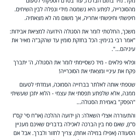
מקל. מיד בתום הברכה, עוד בטרם הספקתי לטעום
מהסוכרייה, לפתע היא נשמטה מידי ונפלה לבין השיחים.
חיפשתי וחיפשתי אחריה, אך משום מה לא מצאתיה.
משכך, החלטתי לומר את הסגולה הידועה למציאת אבידות:
"אמר רבי בנימין: הכל בחזקת סומין עד שהקב"ה מאיר את
עיניהם...".
ופלאי פלאים - מיד כשסיימתי לומר את הסגולה, ה' יתברך
פקח את עיניי ומצאתי את הסוכרייה!
שטפתי אותה לאלתר בברזייה הסמוכה, ועמדתי לטעום
ממנה, אלא שלפתע תפסתי את עצמי - הלוא יתכן שעשיתי
"הפסק" באמירת הסגולה...
והתעוררה אצלי השאלה: הן ידועה ההלכה (או"ח סי' קס"ז
ס"ו), שאם סח בין הברכה לאכילה בדברים שאינם מעניין
הסעודה (אפילו במילה אחת), צריך לחזור ולברך. אבל אם