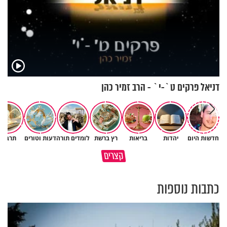
דניאל פרקים ט`-י` - הרב זמיר כהן
חדשות היום
יהדות
בריאות
רץ ברשת
לומדים תורה
דעות וטורים
תרבות
גם ׳הרע׳ זה הרחמים של בורא
קצרים
מדוע האמונה נמשלה למלח?
עולם
כתבות נוספות