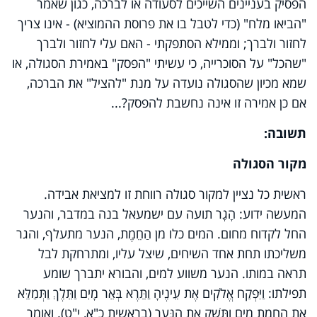
הפסיק בעניינים השייכים לסעודה או לברכה, כגון שאמר
"הביאו מלח" (כדי לטבל בו את פרוסת ההמוציא) - אינו צריך
לחזור ולברך; וממילא הסתפקתי - האם עלי לחזור ולברך
"שהכל" על הסוכרייה, כי עשיתי "הפסק" באמירת הסגולה, או
שמא מכיון שהסגולה נועדה על מנת "להציל" את הברכה,
אם כן אמירה זו אינה נחשבת להפסק?...
תשובה:
מקור הסגולה
ראשית כל נציין למקור סגולה רווחת זו למציאת אבידה.
המעשה ידוע: הָגָר תועה עם ישמעאל בנה במדבר, והנער
החל לקדוח מחום. המים כלו מן הַחֵמֶת, הנער מתעלף, והגר
משליכתו תחת אחד השיחים, שיצל עליו, ומתרחקת לבל
תראה במותו. הנער משווע למים, והבורא יתברך שומע
תפילתו
:
וַיִּפְקַח אֱלֹקִים אֶת עֵינֶיהָ וַתֵּרֶא בְּאֵר מָיִם וַתֵּלֶךְ וַתְּמַלֵּא
אֶת הַחֵמֶת מַיִם וַתַּשְׁקְ אֶת הַנָּעַר (בראשית כ"א, י"ט). ואומר