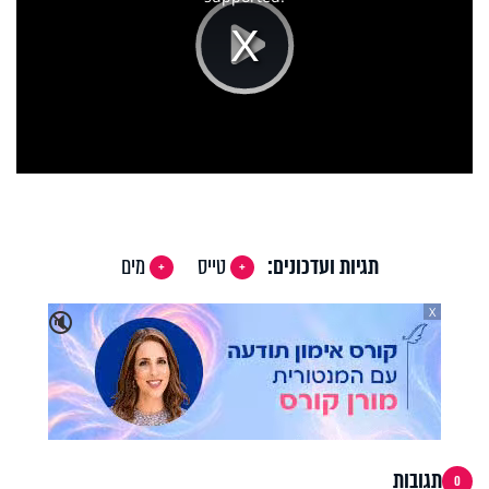
Play
Video
תגיות ועדכונים:
טייס
מים
X
🔇
תגובות
0