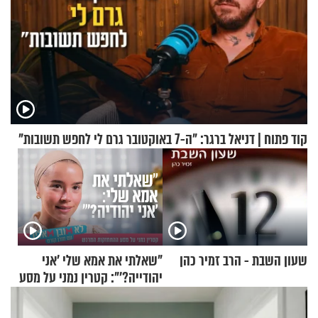
קוד פתוח | דניאל ברגר: "ה-7 באוקטובר גרם לי לחפש תשובות"
שעון השבת - הרב זמיר כהן
"שאלתי את אמא שלי 'אני
יהודייה?'": קטרין נמני על מסע
ההתחזקות המרגש