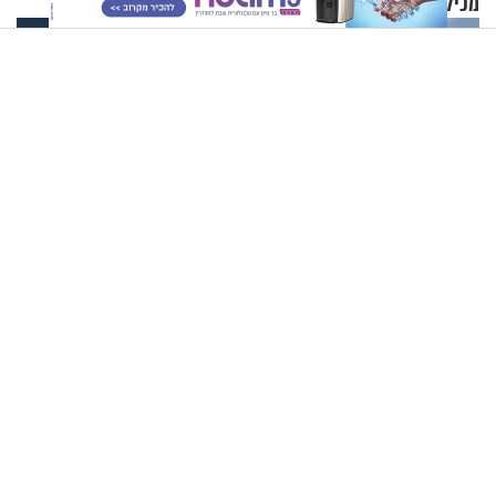
מכילים את זה? זוגיות במבחן,
כהן
הפעם עם יהודית ואלתר כהן
סיוט מול חופי ספרד: האורקות תקפו ארבע יאכטות - אחת מהן
טבעה