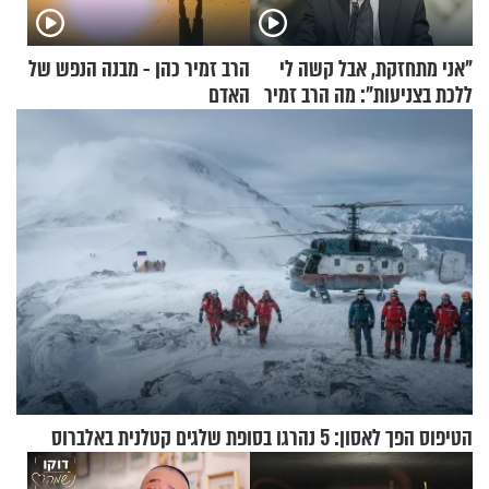
"אני מתחזקת, אבל קשה לי
הרב זמיר כהן - מבנה הנפש של
ללכת בצניעות": מה הרב זמיר
האדם
כהן המליץ לה לעשות?
הטיפוס הפך לאסון: 5 נהרגו בסופת שלגים קטלנית באלברוס