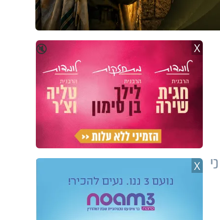
X
🔇
י
X