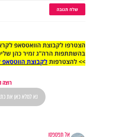
שלח תגובה
בהשתתפות הרה"ג זמיר כהן שליט
>> להצטרפות
לקבוצת הווטסאפ ל
רוצה ה
אל תפספסו