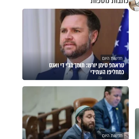
כתבות נוספות
חדשות היום
טראמפ סימן יורש: תומך בג'י די ואנס
כמחליפו העתידי
חדשות היום