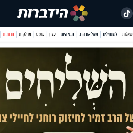
למתחילים
שאל את הרב
זמני היום
עלון
שופס
מחלקות
תרומות