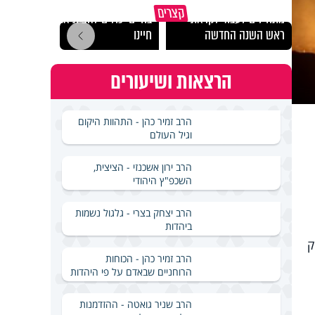
הרגעים הקשים ביותר
"הגמג
קצרים
מתחילים לעבוד לקראת
בחיים יכולים להצית את
ישרא
ראש השנה החדשה
חיינו
שלא 
הרצאות ושיעורים
הרב זמיר כהן - התהוות היקום
וגיל העולם
הרב ירון אשכנזי - הציצית,
השכפ"ץ היהודי
הרב יצחק בצרי - גלגול נשמות
ביהדות
ק
הרב זמיר כהן - הכוחות
הרוחניים שבאדם על פי היהדות
הרב שניר גואטה - ההזדמנות