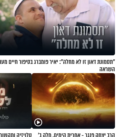
"תסמונת דאון זו לא מחלה": יאיר פומברג בסיפור חיים מעו
השראה
הרב יצחק פנגר - אחרית הימים, חלק ב’
טלויזיה ותקשורת