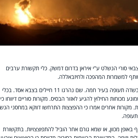
באי סורי הנשלט ע"י איראן בדרום דמשק. כלי תקשורת ערבים
שותף למשמרות המהפכה ולחיזבאללה.
בשבוע האחרון אירעו כבר פיצוצים עזים בשדה תעופה בעיר חמה. שם נהרגו 11 חיילים בצבא אסד. בכלי
נע מכוחות החילוץ להגיע לאזור הבסיס. מקורות סוריים דיווחו כי
. מקורות אחרים אמרו כי ההפצצות התרחשו דווקא במחסני הנש
תעופה.
 באופן מכוון, או שמא גורם אחר הוביל להתפוצצויות. בתקשורת
ית יזומה. התקשורת הרשמית בסוריה מדווחת כי הפיצוצים אירעו