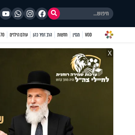
VOD
מגזין
חדשות
הרב זמיר כהן
עולם הילדים
70 שאלות
X