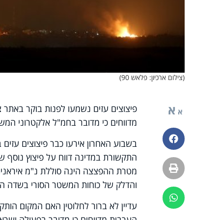
(צילום ארכיון: פלאש 90)
א
פיצוצים עזים נשמעו לפנות בוקר באתר צ
א
מדווחים כי מדובר בחמ"ל אלקטרוני המ
פייסבוק
התקשורת במדינה דווח על פיצוץ נוסף שמו
הדפסה
מטרת ההפצצה הינה סוללת נ"מ איראנית
והדלק של כוחות המשטר הסורי בשדה ה
ווטסאפ
עדיין לא ברור לחלוטין האם המקום הותקף
הערבית מדווחים כי מדובר בפעולה ישראל