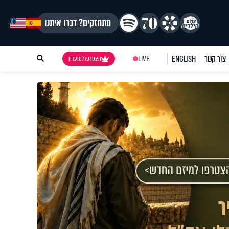
מתחזקים? דברו איתנו
צור קשר
ENGLISH
LIVE
הצטרפו למועדון