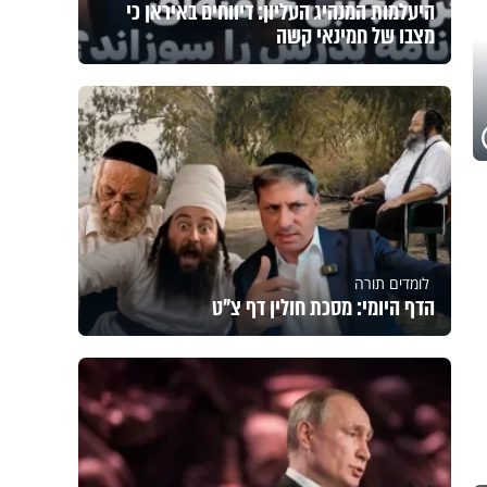
היעלמות המנהיג העליון: דיווחים באיראן כי
מצבו של חמינאי קשה
לומדים תורה
הדף היומי: מסכת חולין דף צ"ט