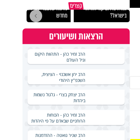
באיזה ארץ לומדים יותר
קצרים
גמרא בדרום קוריאה או
כל מה שנשבר יכול להיבנות
האם מ
בישראל?
מחדש
בשבת
הרצאות ושיעורים
הרב זמיר כהן - התהוות היקום
וגיל העולם
הרב ירון אשכנזי - הציצית,
השכפ"ץ היהודי
הרב יצחק בצרי - גלגול נשמות
ביהדות
הרב זמיר כהן - הכוחות
הרוחניים שבאדם על פי היהדות
הרב שניר גואטה - ההזדמנות