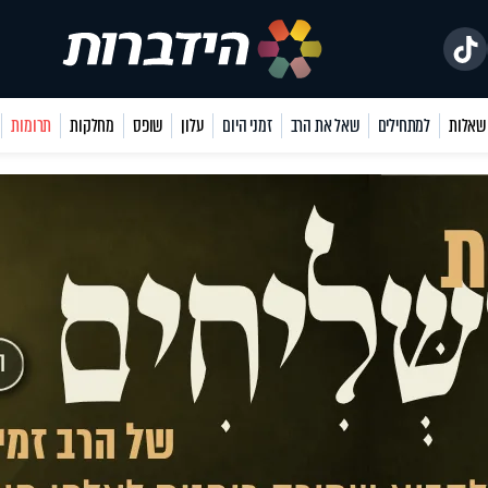
למתחילים
שאל את הרב
זמני היום
עלון
שופס
מחלקות
תרומות