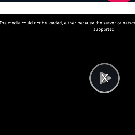
The media could not be loaded, either because the server or networ
w.
supported.
Pla
Vi