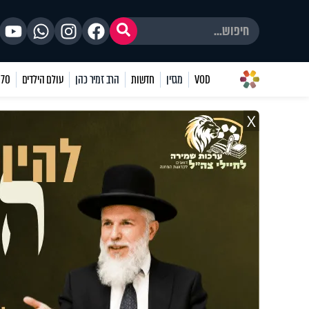
VOD
מגזין
חדשות
הרב זמיר כהן
עולם הילדים
70 שאלות
X