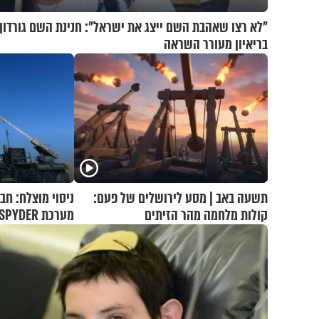
"לא רצו שאהבת השם ייצג את ישראל": חנינת השם גורדון
בריאיון מעורר השראה
תשעה באב | מסע לירושלים של פעם:
ניסוי מוצלח: חב
קולות מלחמה מהר הזיתים
מערכת SPYDER הצליחה ליירט כטב"ם