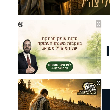
X
🔇
X