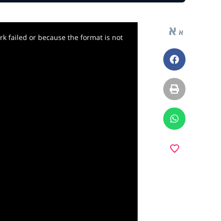
א
א
k failed or because the format is not
פייסבוק
הדפסה
ווטסאפ
y
מועדפים
deo