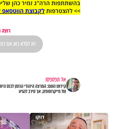
בהשתתפות הרה"ג זמיר כהן שליט
>> להצטרפות
לקבוצת הווטסאפ ל
רוצה 
אל תפספסו
קידוש השם: המרצה היהודי הוזמן לכנס היוק
של מייקרוסופט, אך סירב להגיע