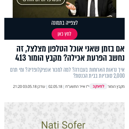
לצפייה בתמונה
לחץ כאן
אם בזמן שאני אוכל הטלפון מצלצל, זה
נחשב הפרעת אכילה? מקבץ הומור 413
איך נראות הארוחות בעבודה? למה למכור אנציקלופדיה? ומי תרם
2,000 סוכריות בבית הכנסת?
למעקב
מקבץ הומור
י"ז אייר התשע"ח
|
02.05.18
|
עודכן
03.05.18 21:20