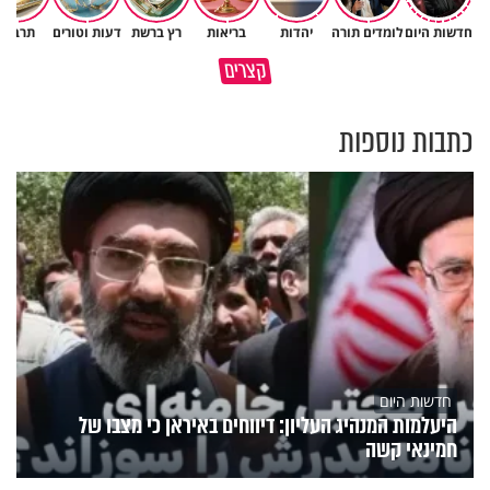
חדשות היום
לומדים תורה
יהדות
בריאות
רץ ברשת
דעות וטורים
תרבות
גם ׳הרע׳ זה הרחמים של בורא
קצרים
מדוע האמונה נמשלה למלח?
עולם
כתבות נוספות
חדשות היום
היעלמות המנהיג העליון: דיווחים באיראן כי מצבו של
חמינאי קשה