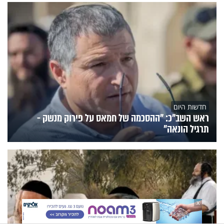
חדשות היום
ראש השב"כ: "ההסכמה של חמאס על פירוק מנשק -
תרגיל הונאה"
X