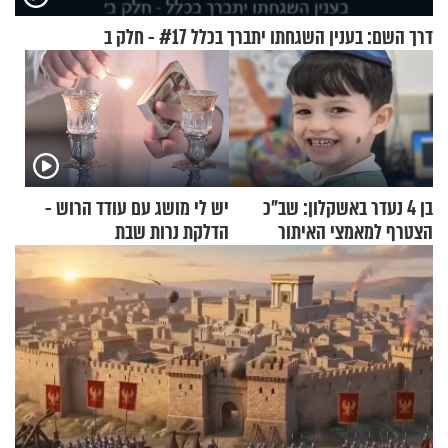
דרך השם: בענין השגחתו יתברך בכלל #17 - חלק ב
בן 4 נעדר באשקלון: שב"כ
יש לי מושג עם עודד הרוש -
הצטרף למאמצי האיתור
הדלקת נרות שבת