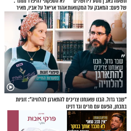
תשעה באב | מסע לירושלים
"לא הספקתי להיפרד ממנו":
של פעם: המאבק על המקוואות
אהוד אריאל על אביו, מאיר
אריאל ז"ל
"שבר גדול. הבנו שאנחנו צריכים להתארגן להלוויה": זוגיות
במבחן, הפעם עם מרים וגד דנינו