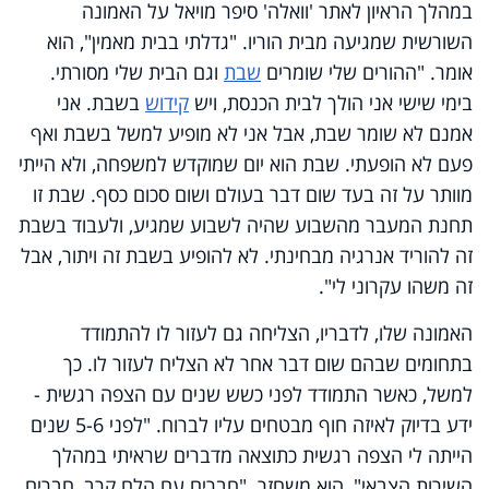
במהלך הראיון לאתר 'וואלה' סיפר מויאל על האמונה
השורשית שמגיעה מבית הוריו. "גדלתי בבית מאמין", הוא
אומר. "ההורים שלי שומרים
שבת
וגם הבית שלי מסורתי.
בימי שישי אני הולך לבית הכנסת, ויש
קידוש
בשבת. אני
אמנם לא שומר שבת, אבל אני לא מופיע למשל בשבת ואף
פעם לא הופעתי. שבת הוא יום שמוקדש למשפחה, ולא הייתי
מוותר על זה בעד שום דבר בעולם ושום סכום כסף. שבת זו
תחנת המעבר מהשבוע שהיה לשבוע שמגיע, ולעבוד בשבת
זה להוריד אנרגיה מבחינתי. לא להופיע בשבת זה ויתור, אבל
זה משהו עקרוני לי".
האמונה שלו, לדבריו, הצליחה גם לעזור לו להתמודד
בתחומים שבהם שום דבר אחר לא הצליח לעזור לו. כך
למשל, כאשר התמודד לפני כשש שנים עם הצפה רגשית -
ידע בדיוק לאיזה חוף מבטחים עליו לברוח. "לפני 5-6 שנים
הייתה לי הצפה רגשית כתוצאה מדברים שראיתי במהלך
השירות הצבאי", הוא משחזר. "חברים עם הלם קרב, חברים