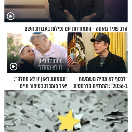
הרב שניר גואטה - התמודדות עם נפילות בעבודת השם
"לכסף לא תהיה משמעות
"תסמונת דאון זו לא מחלה":
ב-2036": התחזית הדרמטית
יאיר פומברג בסיפור חיים
של אילון מאסק על עתיד
מעורר השראה
הכלכלה