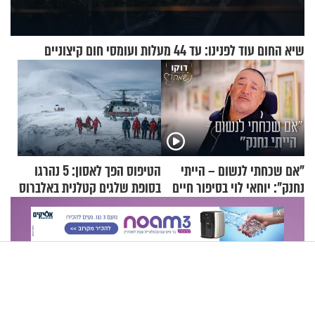
שיא החום עוד לפנינו: עד 44 מעלות ועומסי חום קיצוניים
"אם שכחתי לנשום – הייתי
הטיפוס הפך לאסון: 5 נהרגו
נחנק": יוחאי לוי בסיפור חיים
בסופת שלגים קטלנית באלברוס
מעורר השראה
X