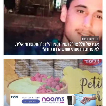
חדשות היום
אביו של חלל צה"ל תמיר וקנין הי"ד: "התקשרתי אליך,
לא ענית. הרגשתי שמשהו רע קורה"
X