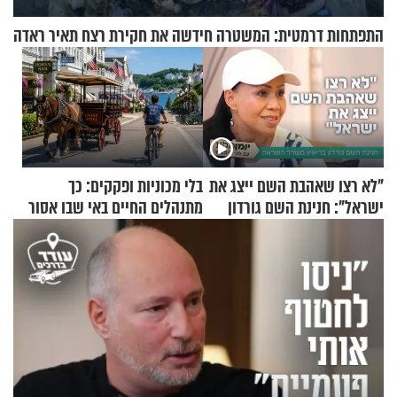
התפתחות דרמטית: המשטרה חידשה את חקירת רצח תאיר ראדה
"לא רצו שאהבת השם ייצג את
בלי מכוניות ופקקים: כך
ישראל": חנינת השם גורדון
מתנהלים החיים באי שבו אסור
בריאיון מעורר השראה
לנהוג כבר יותר מ-120 שנה