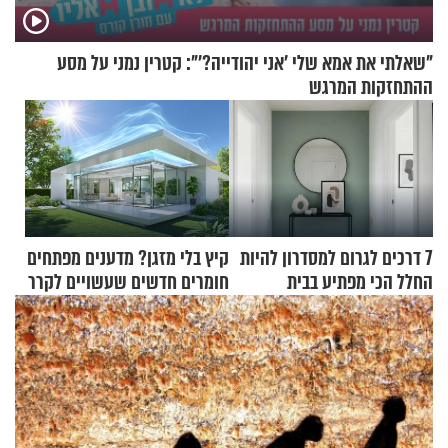
"שאלתי את אמא שלי 'אני יהודייה?'": קטרין נמני על מסע
ההתחזקות המרגש
7 דרכים לגרום למסדרון להיות
קיץ בלי מזגן? מדענים מפתחים
החלל הכי מפתיע בבית
חומרים חדשים שעשויים לקרר
בתים