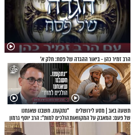
הרב זמיר כהן - ביאור ההגדה של פסח: חלק א’
תשעה באב | מסע לירושלים
"נתקענו. חשבנו שאנחנו
של פעם: המאבק על המקוואות
הולכים למות": הרב יוסף גרמון
בריאיון מרתק