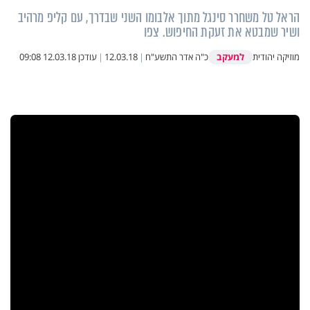
הראל טל משחרר סינגל מתוך אלבומו השני שבדרך, עם קליפ מרהיב
ושיר שמבטא את זעקת החיפוש. צפו
למעקב
מוזיקה יהודית
כ"ה אדר התשע"ח
|
12.03.18
|
עודכן
12.03.18 09:08