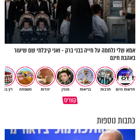
אמא שלי נלחמה על חייה בבני ברק - ואני קיבלתי שם שיעור
באהבת חינם
חדשות היום
תרבות
בריאות
מגזין
יהדות
משפחה
רץ ברשת
פותחים פתח קטן - ומקבלים עול
קצרים
תשתמש באהבה של השם לטובתך
עצום
כתבות נוספות