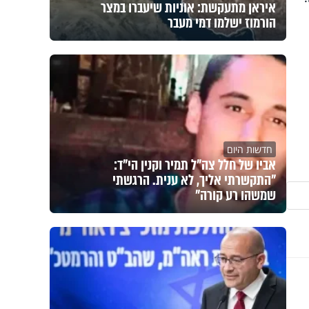
איראן מתעקשת: אוניות שיעברו במצר
הורמוז ישלמו דמי מעבר
חדשות היום
אביו של חלל צה"ל תמיר וקנין הי"ד:
"התקשרתי אליך, לא ענית. הרגשתי
שמשהו רע קורה"