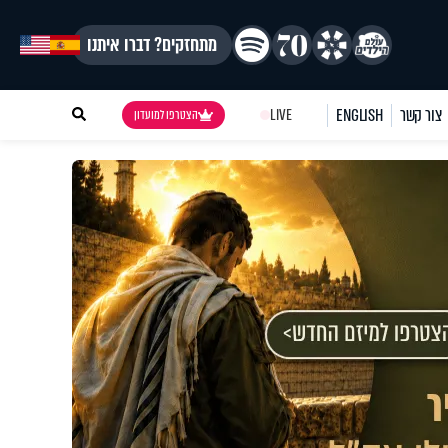
מתחזקים? דברו איתנו
צור קשר
ENGLISH
LIVE
הצטרפו למועדון