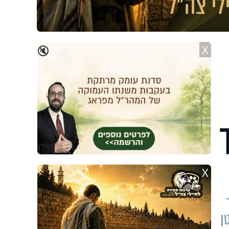
X
🔇
X
ן