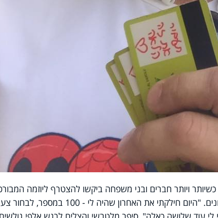
כשיותר ויותר חברים ובני משפחה ביקשו להצטרף ליוזמה המבורכ
וקנו עבורו כרטיסים מוטענים בסכומים שונים. "היום חילקתי את האחרון שהיה לי - 100 במספר, לבח
לי עוד שלושה כאלה", סיפר מלטבשי והצליח לרגש אלפי גולשים.