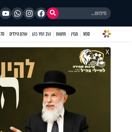
VOD
מגזין
חדשות
הרב זמיר כהן
עולם הילדים
70 שאלות
X