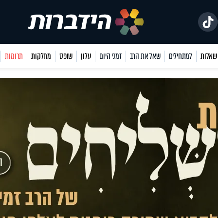
למתחילים
שאל את הרב
זמני היום
עלון
שופס
מחלקות
תרומות