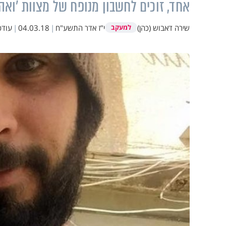
אחד, זוכים לחשבון מנופח של מצוות 'ואה
שירה דאבוש (כהן)
י"ז אדר התשע"ח
|
04.03.18
|
עודכ
למעקב