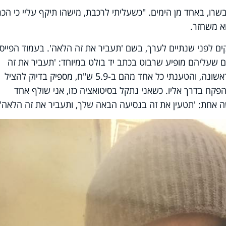
רו, באחד מן הימים. "כשעליתי לרכבת, מישהו תיקף עליי כי הכר
וא משחזר.
ים לפני שנתיים לערך, בשם 'תעביר את זה הלאה'. בעמוד הפייס
ים שעליהם מופיע שרבוט בכתב יד בולט במיוחד: 'תעביר את זה
הלאה'. "קניתי עשרה כרטיסים בפעם הראשונה, והטענתי כל אחד מהם ב-5.9 ש"ח, מספיק בדיוק להציל
הפקח בדרך אליו. כשאני נתקל בסיטואציה כזו, אני שולף אחד
אחת: 'תטעין את זה בנסיעה הבאה שלך, ותעביר את זה הלאה'"