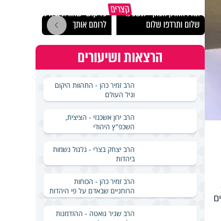
מכילי
קצרים
תהיו אהרון הכהן - תשכינו
כל קושי שחווית היה ניסיון
במבחן
שלום ותרדפו שלום
לרומם אותך
ואלתר
הרצאות ושיעורים
הרב זמיר כהן - התהוות היקום
וגיל העולם
הרב ירון אשכנזי - הציצית,
השכפ"ץ היהודי
הרב יצחק בצרי - גלגול נשמות
ביהדות
הרב זמיר כהן - הכוחות
הרוחניים שבאדם על פי היהדות
ם
הרב שניר גואטה - ההזדמנות