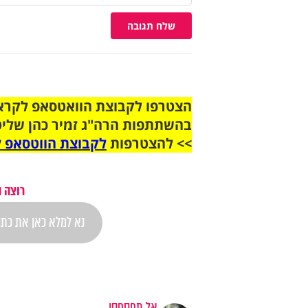
שלח תגובה
בהשתתפות הרה"ג זמיר כהן שליט
>> להצטרפות
לקבוצת הווטסאפ ל
רוצה 
אל תפספסו