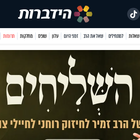
למתחילים
שאל את הרב
זמני היום
עלון
שופס
מחלקות
תרומות