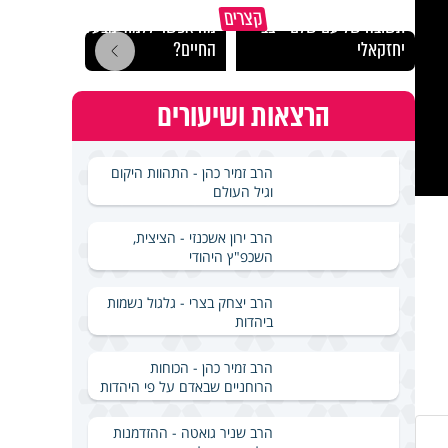
קצרים
תשובה של עם שלם - צבי
מה אפשר ללמוד מבעלי
סגולה
יחזקאלי
החיים?
אם לי
הרצאות ושיעורים
הרב זמיר כהן - התהוות היקום
וגיל העולם
הרב ירון אשכנזי - הציצית,
השכפ"ץ היהודי
הרב יצחק בצרי - גלגול נשמות
ביהדות
הרב זמיר כהן - הכוחות
הרוחניים שבאדם על פי היהדות
הרב שניר גואטה - ההזדמנות