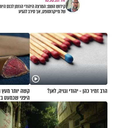
קידוש השם: המרצה היהודי הוזמן לכנס היוק
של מייקרוסופט, אך סירב להגיע
הרב זמיר כהן - יהודי וגויה, לאן?
קשה יותר מעץ ו
היפני שכמעט בל