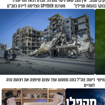
ק בן שבת: "אין מצב שאני
ניסוי מוצלח: חברת רפאל הודיעה כי
בוקר בהנחת תפילין"
מערכת SPYDER הצליחה ליירט כטב"ם
וישי
דיווח: צה"ל בונה מחסום עפר עצום שיחצה את רצועת עזה
לשניים