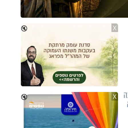
X
🔇
ה
X
🔇