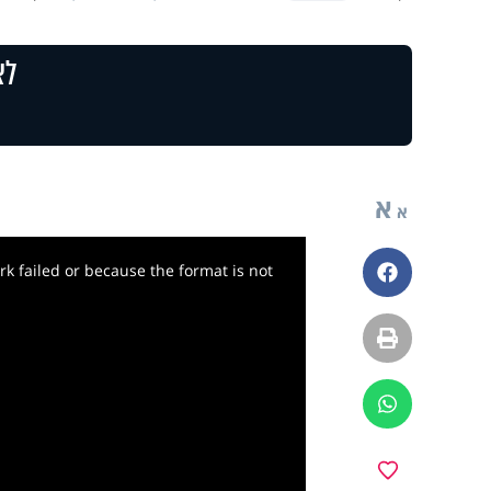
לצ
א
א
k failed or because the format is not
פייסבוק
הדפסה
ווטסאפ
מועדפים