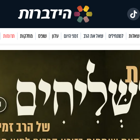
למתחילים
שאל את הרב
זמני היום
עלון
שופס
מחלקות
תרומות