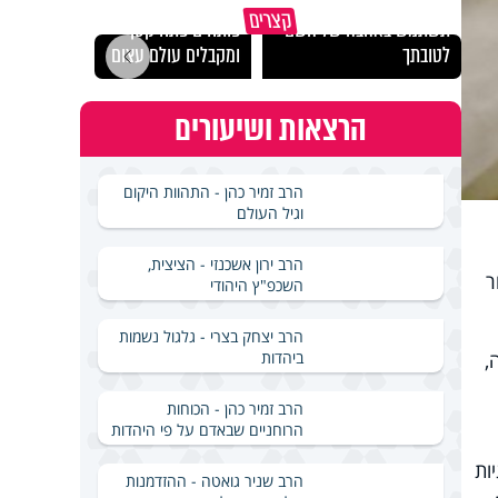
מכילי
קצרים
תשתמש באהבה של השם
פותחים פתח קטן -
במבחן
לטובתך
ומקבלים עולם עצום
ואלתר
הרצאות ושיעורים
הרב זמיר כהן - התהוות היקום
וגיל העולם
הרב ירון אשכנזי - הציצית,
סור
השכפ"ץ היהודי
הרב יצחק בצרי - גלגול נשמות
ביהדות
עה,
הרב זמיר כהן - הכוחות
הרוחניים שבאדם על פי היהדות
ות
הרב שניר גואטה - ההזדמנות