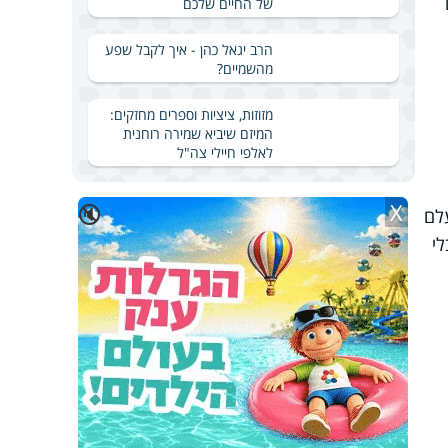
של החיים שלכם
הרב יגאל כהן - איך לקבל שפע
מהשמיים?
מזוזות, ציציות וספרים מחזקים:
המיזם שיביא שמירה רוחנית
לאלפי חיילי צה"ל
X
🔇
לם
י