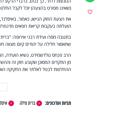
הנוגעות לדת", כך נכתב בדברי הרקע לה
(שאינו מפורט בהצעה) יוכל לקבל החלטה
מועדפים
הועלתה בעקבות קריאת רופאים מדנמרק הט
בתגובה מסרו ועידת רבני אירופה: "ברית 
שתאסור חלילה על יהודים קיום מצווה חשו
הרב פנחס גולדשמידט, נשיא הועידה, הו
מן התקדים המסוכן שקובע חוק זה וההשלכ
ההחלטות לבטל לאלתר את החקיקה האומלל
תגיות ועדכונים:
ברית מילה
איסלנ