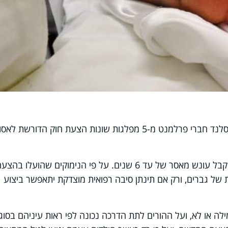
הצעת חוק מזעזעת: לאחרונה הגישו באיסלנד חברי פרלמנט מ-5 מפלגות שונות הצעת חוק הדורשת לא
בהתאם להצעת החוק, העובר על החוק יקבל עונש מאסר של עד 6 שנים. על פי הנימוקים שהועלו בהצ
ות של גברים, ורק אם תינתן סיבה רפואית מוצדקת יתאפשר ביצוע
לה או לא, ועל ההורים לתת הדרכה נכונה לפי ראות עיניהם בסוגי