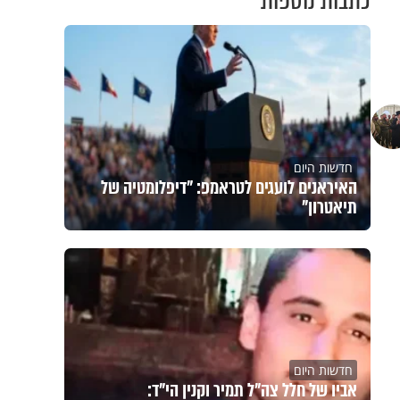
כתבות נוספות
חדשות היום
האיראנים לועגים לטראמפ: "דיפלומטיה של
תיאטרון"
חדשות היום
אביו של חלל צה"ל תמיר וקנין הי"ד: