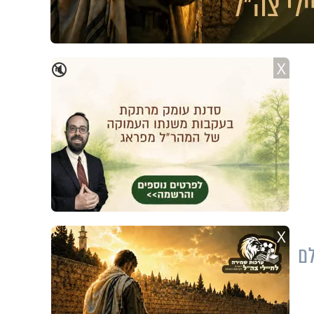
X
🔇
X
ולם