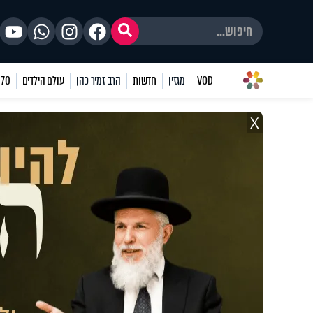
VOD
מגזין
חדשות
הרב זמיר כהן
עולם הילדים
70 שאלות
X